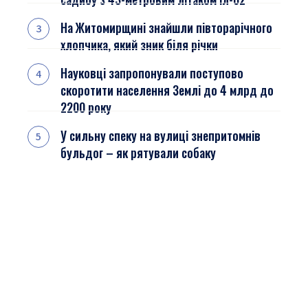
На Житомирщині знайшли півторарічного
хлопчика, який зник біля річки
Науковці запропонували поступово
скоротити населення Землі до 4 млрд до
2200 року
У сильну спеку на вулиці знепритомнів
бульдог – як рятували собаку