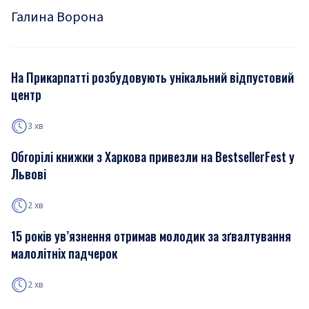
Галина Ворона
На Прикарпатті розбудовують унікальний відпустовий
центр
3 хв
Обгорілі книжки з Харкова привезли на BestsellerFest у
Львові
2 хв
15 років ув’язнення отримав молодик за зґвалтування
малолітніх падчерок
2 хв