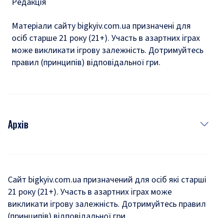
Редакція
Матеріали сайту bigkyiv.com.ua призначені для
осіб старше 21 року (21+). Участь в азартних іграх
може викликати ігрову залежність. Дотримуйтесь
правил (принципів) відповідальної гри.
Архів
Новини
Історія
Сайт bigkyiv.com.ua призначений для осіб які старші
21 року (21+). Участь в азартних іграх може
Комуналка
викликати ігрову залежність. Дотримуйтесь правил
Хроніки війни
(принципів) відповідальної гри.