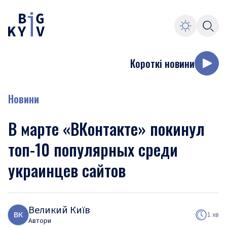
Короткі новини
Новини
В марте «ВКонтакте» покинул
топ-10 популярных среди
украинцев сайтов
Великий Київ
В
К
1 хв
Автори