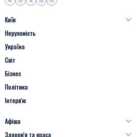
Київ
Нерухомість
Події
Україна
Скандали
Світ
Нерухомість
Бізнес
Транспорт
Політика
Інтерв'ю
Афіша
Здоров'я та краса