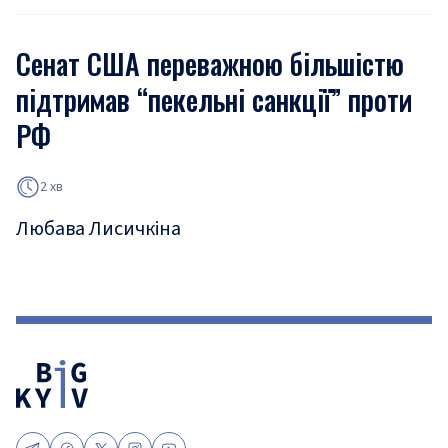
Сенат США переважною більшістю
підтримав “пекельні санкції” проти
РФ
2 хв
Любава Лисичкіна