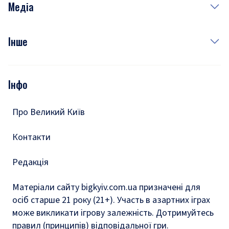
Рецепти
Медіа
Куди сходити у столиці
Фото
Інше
Відео
Опитування
Подкасти
Інфо
Тести
Про Великий Київ
Контакти
Редакція
Матеріали сайту bigkyiv.com.ua призначені для
осіб старше 21 року (21+). Участь в азартних іграх
може викликати ігрову залежність. Дотримуйтесь
правил (принципів) відповідальної гри.