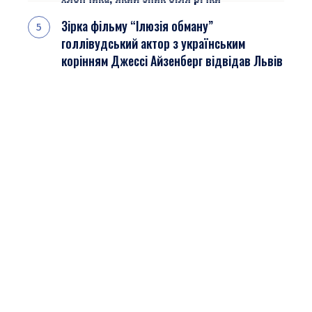
Зірка фільму “Ілюзія обману”
голлівудський актор з українським
корінням Джессі Айзенберг відвідав Львів