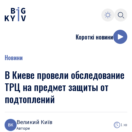
Короткі новини
Новини
В Киеве провели обследование
ТРЦ на предмет защиты от
подтоплений
Великий Київ
В
К
1 хв
Автори