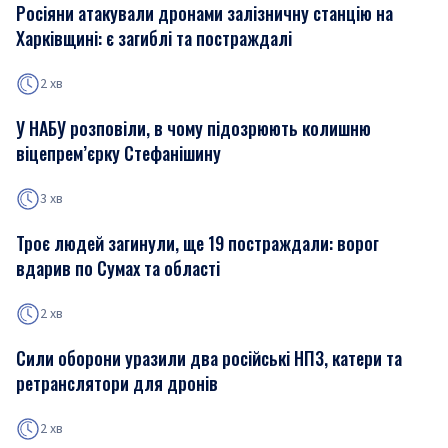
Росіяни атакували дронами залізничну станцію на
Харківщині: є загиблі та постраждалі
2 хв
У НАБУ розповіли, в чому підозрюють колишню
віцепрем’єрку Стефанішину
3 хв
Троє людей загинули, ще 19 постраждали: ворог
вдарив по Сумах та області
2 хв
Сили оборони уразили два російські НПЗ, катери та
ретранслятори для дронів
2 хв