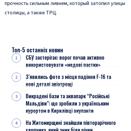
прочность сильным ливнем, который
затопил улицы
столицы, а также ТРЦ
.
Топ-5 останніх новин
СБУ застерігає: ворог почав активно
використовувати «медові пастки»
З’явились фото з місця падіння F-16 та
нові деталі авіатрощі
Викрадені бази та аквапарк “Російські
Мальдіви”: що зробили з українським
курортом в Кирилівці окупанти
На Житомирщині знайшли півторарічного
хлопчика, який зник біля річки