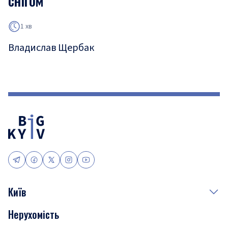
снігом
1 хв
Владислав Щербак
Київ
Нерухомість
Події