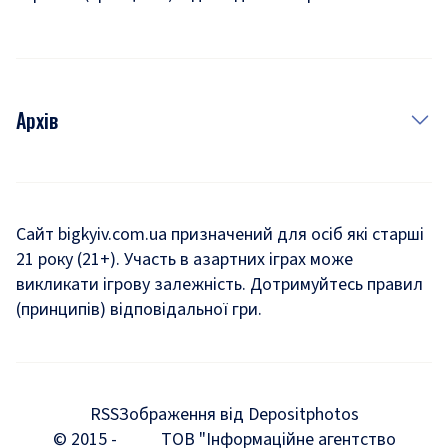
Архів
Новини
Історія
Сайт bigkyiv.com.ua призначений для осіб які старші
21 року (21+). Участь в азартних іграх може
Комуналка
викликати ігрову залежність. Дотримуйтесь правил
Хроніки війни
(принципів) відповідальної гри.
Пошук зниклих людей під час війни
Дозвілля
RSS
Зображення від Depositphotos
Мегаполіс
© 2015 -
ТОВ "Інформаційне агентство