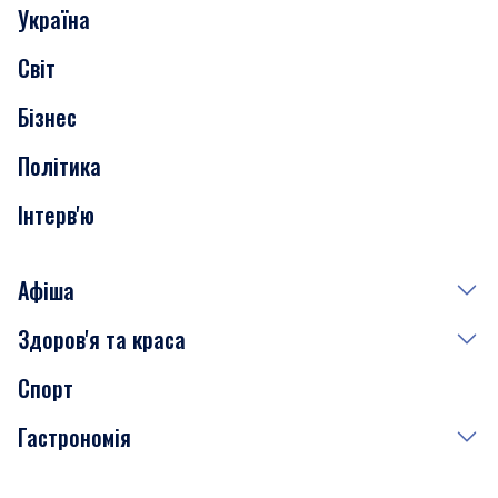
Україна
Скандали
Світ
Нерухомість
Бізнес
Транспорт
Політика
Інтерв'ю
Афіша
Здоров'я та краса
Сьогодні
Спорт
Завтра
Медицина
Гастрономія
Субота
Краса
Неділя
Здоров'я