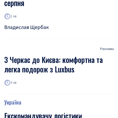
серпня
1 хв
Владислав Щербак
Реклама
З Черкас до Києва: комфортна та
легка подорож з Luxbus
3 хв
Україна
Екскомандувачу логістики