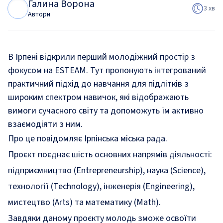
Галина Ворона
Г
В
3 хв
Автори
В Ірпені відкрили перший молодіжний простір з
фокусом на ESTEAM. Тут пропонують інтегрований
практичний підхід до навчання для підлітків з
широким спектром навичок, які відображають
вимоги сучасного світу та допоможуть їм активно
взаємодіяти з ним.
Про це
повідомляє
Ірпінська міська рада.
Проєкт поєднає шість основних напрямів діяльності:
підприємництво (Entrepreneurship), наука (Science),
технології (Technology), інженерія (Engineering),
мистецтво (Arts) та математику (Math).
Завдяки даному проєкту молодь зможе освоїти