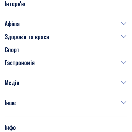
Інтерв'ю
Афіша
Здоров'я та краса
Сьогодні
Спорт
Завтра
Медицина
Гастрономія
Субота
Краса
Неділя
Здоров'я
Рецепти
Медіа
Куди сходити у столиці
Фото
Інше
Відео
Опитування
Подкасти
Інфо
Тести