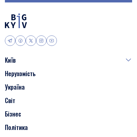
Київ
Нерухомість
Події
Україна
Скандали
Світ
Нерухомість
Бізнес
Транспорт
Політика