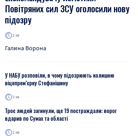
Повітряних сил ЗСУ оголосили нову
підозру
2 хв
Галина Ворона
У НАБУ розповіли, в чому підозрюють колишню
віцепрем’єрку Стефанішину
3 хв
Троє людей загинули, ще 19 постраждали: ворог
вдарив по Сумах та області
2 хв