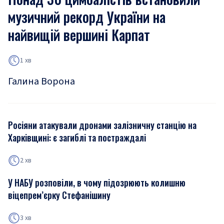
музичний рекорд України на
найвищій вершині Карпат
1 хв
Галина Ворона
Росіяни атакували дронами залізничну станцію на
Харківщині: є загиблі та постраждалі
2 хв
У НАБУ розповіли, в чому підозрюють колишню
віцепрем’єрку Стефанішину
3 хв