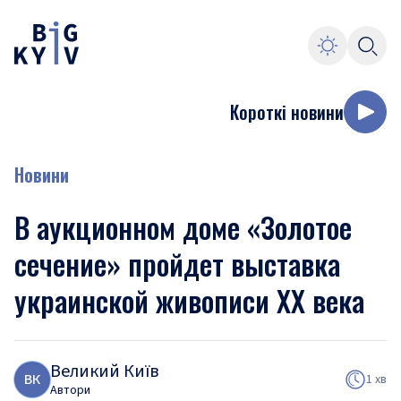
Короткі новини
Новини
В аукционном доме «Золотое
сечение» пройдет выставка
украинской живописи ХХ века
Великий Київ
В
К
1 хв
Автори