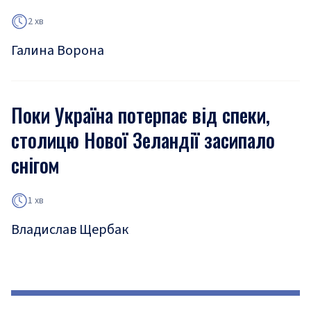
2 хв
Галина Ворона
Поки Україна потерпає від спеки,
столицю Нової Зеландії засипало
снігом
1 хв
Владислав Щербак