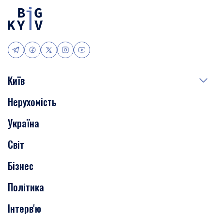
Київ
Нерухомість
Події
Україна
Скандали
Світ
Нерухомість
Бізнес
Транспорт
Політика
Інтерв'ю