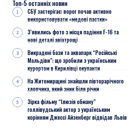
Топ-5 останніх новин
СБУ застерігає: ворог почав активно
використовувати «медові пастки»
З’явились фото з місця падіння F-16 та
нові деталі авіатрощі
Викрадені бази та аквапарк “Російські
Мальдіви”: що зробили з українським
курортом в Кирилівці окупанти
На Житомирщині знайшли півторарічного
хлопчика, який зник біля річки
Зірка фільму “Ілюзія обману”
голлівудський актор з українським
корінням Джессі Айзенберг відвідав Львів