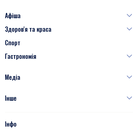
Афіша
Здоров'я та краса
Сьогодні
Спорт
Завтра
Медицина
Гастрономія
Субота
Краса
Неділя
Здоров'я
Рецепти
Медіа
Куди сходити у столиці
Фото
Інше
Відео
Опитування
Подкасти
Інфо
Тести