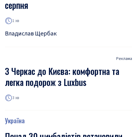
серпня
1 хв
Владислав Щербак
Реклама
З Черкас до Києва: комфортна та
легка подорож з Luxbus
3 хв
Україна
Понад 30 цимбалістів встановили