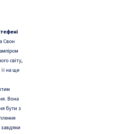
тефені
а Свон
вампіром
ого світу,
її на ще
итим
ня. Вона
ня бути з
оплення
 завдяки