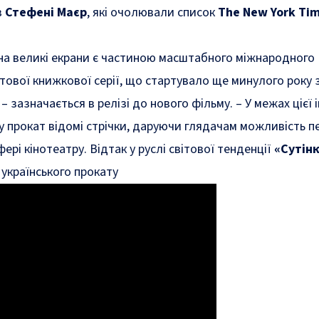
в
Стефені Маєр
, які очолювали список
The New York Ti
на великі екрани є частиною масштабного міжнародного
тової книжкової серії, що стартувало ще минулого року 
– зазначається в релізі до нового фільму. – У межах цієї 
 у прокат відомі стрічки, даруючи глядачам можливість 
фері кінотеатру. Відтак у руслі світової тенденції
«Сутінк
 українського прокату