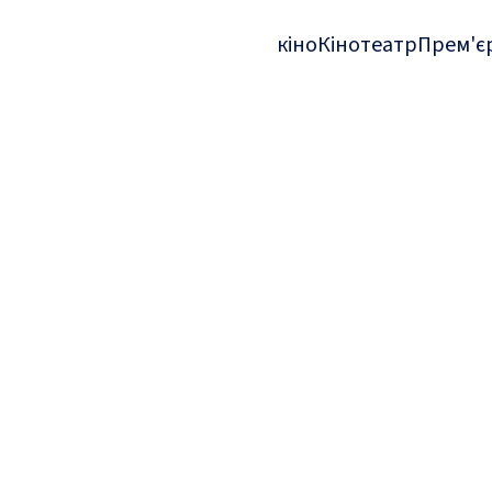
кіно
Кінотеатр
Прем'є