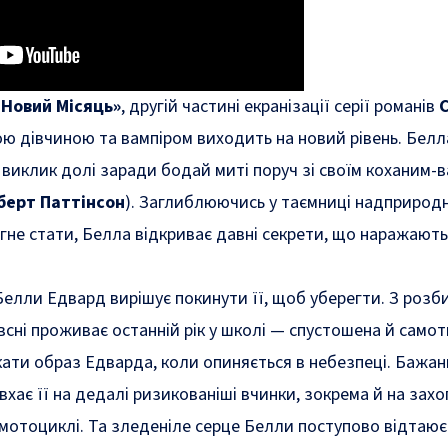
. Новий Місяць»
, другій частині екранізації серії романів
С
ою дівчиною та вампіром виходить на новий рівень. Белл
 виклик долі заради бодай миті поруч зі своїм коханим-
берт Паттінсон
). Заглиблюючись у таємниці надприродн
гне стати, Белла відкриває давні секрети, що наражають 
 Белли Едвард вирішує покинути її, щоб уберегти. З розб
всні проживає останній рік у школі — спустошена й самот
ати образ Едварда, коли опиняється в небезпеці. Бажан
вхає її на дедалі ризикованіші вчинки, зокрема й на зах
мотоциклі. Та зледеніле серце Белли поступово відтаює