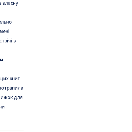
є власну
ельно
мені
трічі з
ям
ащих книг
потрапила
книжок для
ни