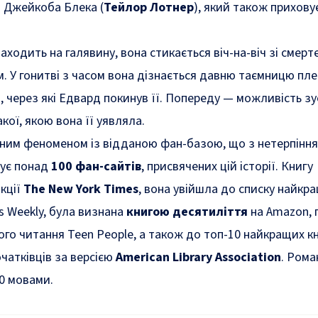
 Джейкоба Блека (
Тейлор Лотнер
), який також прихову
ходить на галявину, вона стикається віч-на-віч зі смерт
 У гонитві з часом вона дізнається давню таємницю пле
, через які Едвард покинув її. Попереду — можливість зус
акої, якою вона її уявляла.
ним феноменом із відданою фан-базою, що з нетерпінн
снує понад
100 фан-сайтів
, присвячених цій історії. Книгу
акції
The New York Times
, вона увійшла до списку найкр
rs Weekly, була визнана
книгою десятиліття
на Amazon, 
го читання Teen People, а також до топ-10 найкращих 
очатківців за версією
American Library Association
. Рома
20 мовами
.