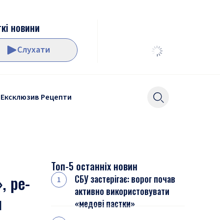
кі новини
Слухати
Ексклюзив
Рецепти
Топ-5 останніх новин
, ре-
СБУ застерігає: ворог почав
активно використовувати
н
«медові пастки»