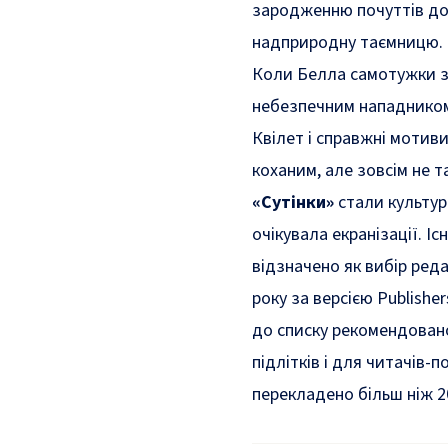
зародженню почуттів до
надприродну таємницю.
Коли Белла самотужки за
небезпечним нападником.
Квілет і справжні мотиви
коханим, але зовсім не т
«Сутінки»
стали культур
очікувала екранізації. І
відзначено як вибір ред
року за версією Publishe
до списку рекомендовано
підлітків і для читачів-п
перекладено більш ніж 