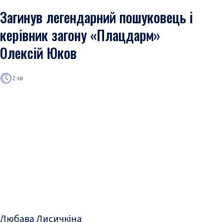
Загинув легендарний пошуковець і
керівник загону «Плацдарм»
Олексій Юков
2 хв
Любава Лисичкіна