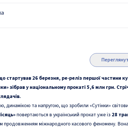
ка
Переглянут
що стартував 26 березня, ре-реліз першої частини к
нки» зібрав у національному прокаті 5,6 млн грн. Стрі
глядачів.
ю, динамікою та напругою, що зробили «Сутінки» світови
Місяць»
повертаються в український прокат уже із
28 тра
им продовженням міжнародного касового феномену. Вона