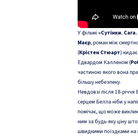
У фільмі
«Сутінки. Сага
Маєр
, роман між смертн
(
Крістен Стюарт
) кидає
Едвардом Калленом (
Ро
частиною якого вона пра
більшу небезпеку.
Невдовзі після 18-річчя
серцем Белла ніби у напі
помічає, що може виклик
ним за будь-яку ціну што
швидкими поїздками на 