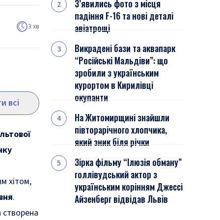
З’явились фото з місця
падіння F-16 та нові деталі
3 хв
авіатрощі
Викрадені бази та аквапарк
“Російські Мальдіви”: що
зробили з українським
курортом в Кирилівці
окупанти
и всі
На Житомирщині знайшли
півторарічного хлопчика,
ультової
який зник біля річки
чку
Зірка фільму “Ілюзія обману”
голлівудський актор з
м хітом,
українським корінням Джессі
вня
.
Айзенберг відвідав Львів
 створена