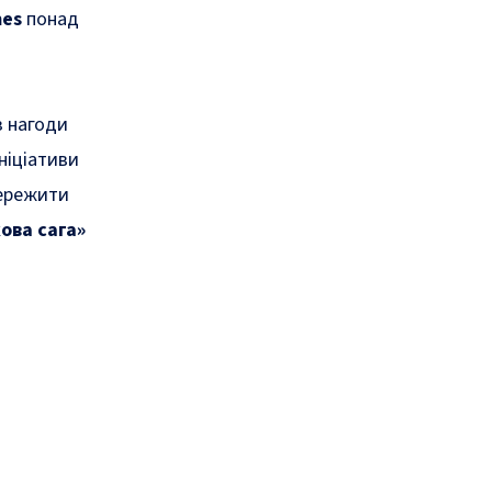
mes
понад
з нагоди
ініціативи
пережити
ова сага»