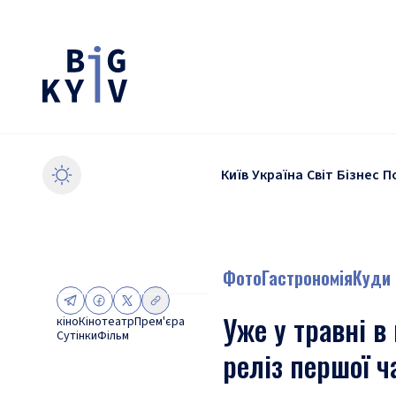
Київ
Україна
Світ
Бізнес
П
Фото
Гастрономія
Куди 
Уже у травні в 
кіно
Кінотеатр
Прем'єра
Сутінки
Фільм
реліз першої ч