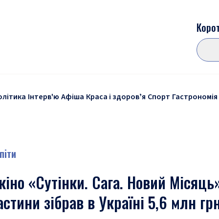
Корот
олітика
Інтерв'ю
Афіша
Краса і здоровʼя
Спорт
Гастрономія
піти
кіно «Сутінки. Сага. Новий Місяць»
астини зібрав в Україні 5,6 млн гр