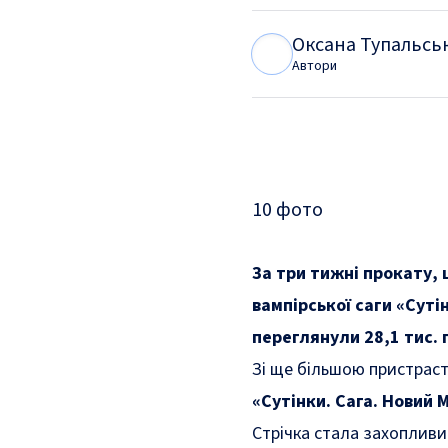
Оксана Тупальсь
О
Т
Автори
10
фото
За три тижні прокату, 
вампірської саги «Суті
переглянули 28,1 тис. 
Зі ще більшою пристраст
«Сутінки. Сага. Новий 
Стрічка стала захоплив