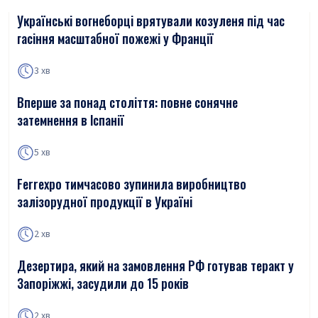
Українські вогнеборці врятували козуленя під час
гасіння масштабної пожежі у Франції
3 хв
Вперше за понад століття: повне сонячне
затемнення в Іспанії
5 хв
Ferrexpo тимчасово зупинила виробництво
залізорудної продукції в Україні
2 хв
Дезертира, який на замовлення РФ готував теракт у
Запоріжжі, засудили до 15 років
2 хв