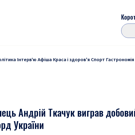
Корот
олітика
Інтерв'ю
Афіша
Краса і здоровʼя
Спорт
Гастрономія
ець Андрій Ткачук виграв добовий
орд України