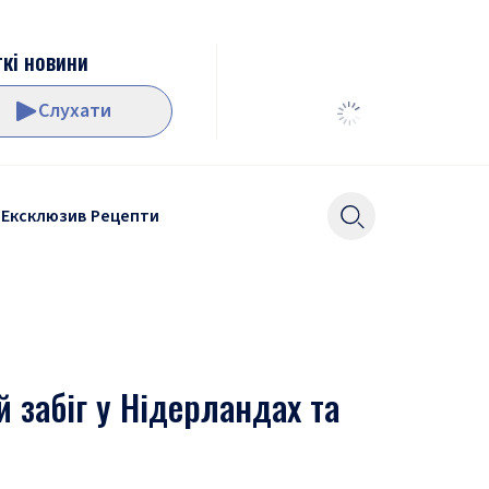
кі новини
Слухати
Ексклюзив
Рецепти
 забіг у Нідерландах та