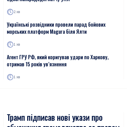
2 хв
Українські розвідники провели парад бойових
морських платформ Magura біля Ялти
1 хв
Агент ГРУ РФ, який коригував удари по Харкову,
отримав 15 років ув’язнення
1 хв
Трамп підписав нові укази про