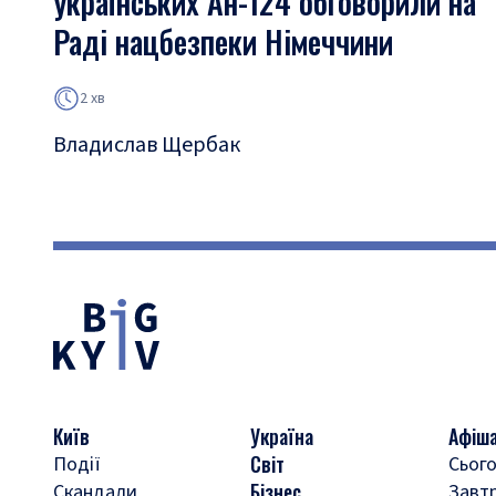
українських Ан-124 обговорили на
Раді нацбезпеки Німеччини
2 хв
Владислав Щербак
Київ
Україна
Афіш
Світ
Події
Сього
Бізнес
Скандали
Завт