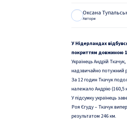
Оксана Тупальсь
О
Т
Автори
У Нідерландах відбувс
покриттям довжиною 1
Українець Андрій Ткачук,
надзвичайно потужний р
За 12 годин Ткачук подо
належало Андрію (160,5 к
У підсумку українець за
Роя Єгуду – Ткачук випер
результатом 246 км.