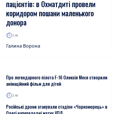
пацієнтів: в Охматдиті провели
коридором пошани маленького
донора
2 хв
Галина Ворона
Про легендарного пілота F-16 Олексія Меся створили
анімаційний фільм для дітей
2 хв
Російські дрони атакували стадіон «Чорноморець» в
Одесі напередодні матчу УПЛ