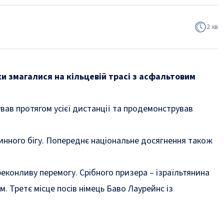
2 хв
и змагалися на кільцевій трасі з асфальтовим
ував протягом усієї дистанції та продемонстрував
динного бігу. Попереднє національне досягнення також
реконливу перемогу. Срібного призера – ізраїльтянина
. Третє місце посів німець Баво Лаурейнс із