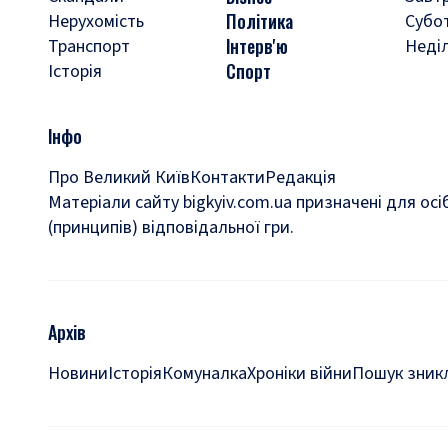
Політика
Нерухомість
Субо
Інтерв'ю
Транспорт
Неді
Спорт
Історія
Інфо
Про Великий Київ
Контакти
Редакція
Матеріали сайту bigkyiv.com.ua призначені для осі
(принципів) відповідальної гри.
Архів
Новини
Історія
Комуналка
Хроніки війни
Пошук зникл