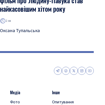
фільм про Людину-Павука став
найкасовішим хітом року
2 хв
Оксана Тупальська
Медіа
Інше
Фото
Опитування