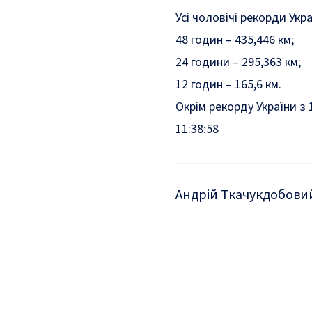
Усі чоловічі рекорди Укр
48 годин – 435,446 км;
24 години – 295,363 км;
12 годин – 165,6 км.
Окрім рекорду України з
11:38:58
Андрій Ткачук
добовий