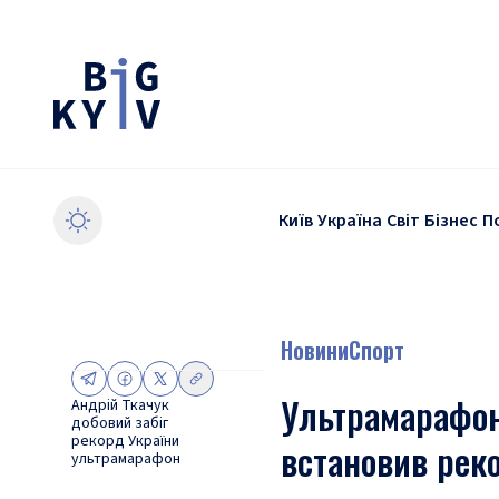
Київ
Україна
Світ
Бізнес
П
Новини
Спорт
Ультрамарафон
Андрій Ткачук
добовий забіг
рекорд України
встановив рек
ультрамарафон