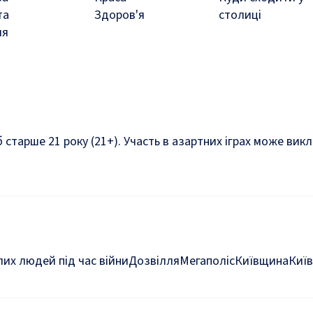
та
Здоров'я
столиці
ля
б старше 21 року (21+). Участь в азартних іграх може ви
их людей під час війни
Дозвілля
Мегаполіс
Київщина
Київ