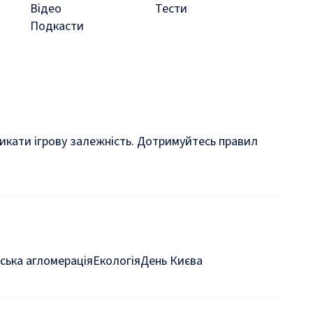
Відео
Тести
Подкасти
кликати ігрову залежність. Дотримуйтесь правил
ська агломерація
Екологія
День Києва