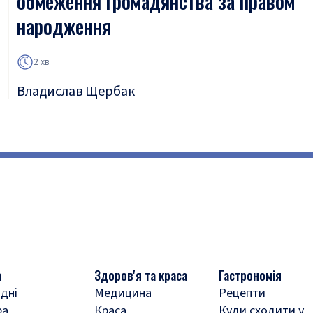
обмеження громадянства за правом
народження
2 хв
Владислав Щербак
а
Здоров'я та краса
Гастрономія
дні
Медицина
Рецепти
ра
Краса
Куди сходити у