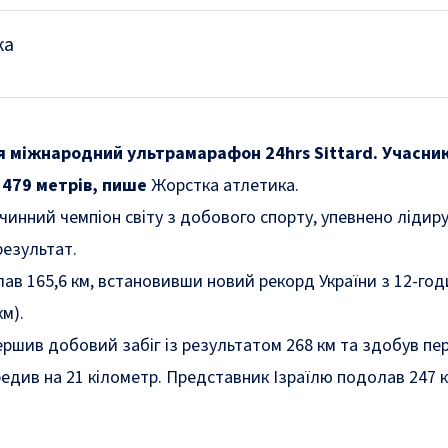
ка
я міжнародний ультрамарафон 24hrs Sittard. Учасник
479 метрів, пише
Жорстка атлетика
.
 чинний чемпіон світу з добового спорту, упевнено лідир
езультат.
лав 165,6 км, встановивши новий рекорд України з 12-го
м).
вершив добовий забіг із результатом 268 км та здобув пе
едив на 21 кілометр. Представник Ізраїлю подолав 247 км