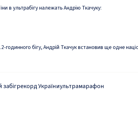
аїни в ультрабігу належать Андрію Ткачуку:
 12-годинного бігу, Андрій Ткачук встановив ще одне нац
 забіг
рекорд України
ультрамарафон