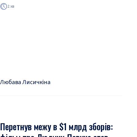
2 хв
Любава Лисичкіна
Перетнув межу в $1 млрд зборів: