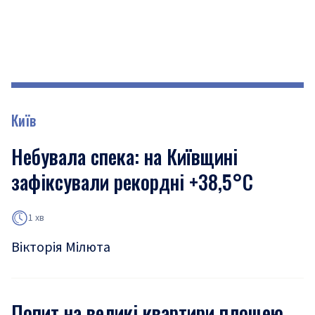
Київ
Небувала спека: на Київщині
зафіксували рекордні +38,5°С
1 хв
Вікторія Мілюта
Попит на великі квартири площею