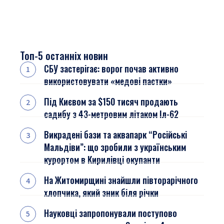
Топ-5 останніх новин
СБУ застерігає: ворог почав активно
використовувати «медові пастки»
Під Києвом за $150 тисяч продають
садибу з 43-метровим літаком Іл-62
Викрадені бази та аквапарк “Російські
Мальдіви”: що зробили з українським
курортом в Кирилівці окупанти
На Житомирщині знайшли півторарічного
хлопчика, який зник біля річки
Науковці запропонували поступово