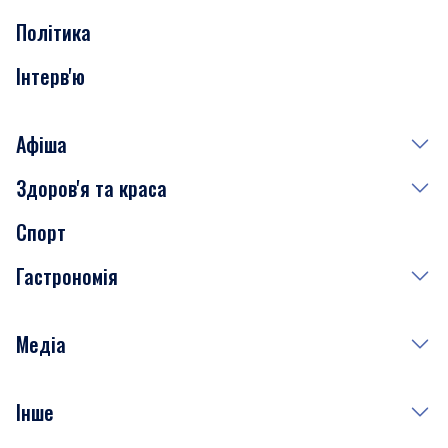
Політика
Інтерв'ю
Афіша
Здоров'я та краса
Сьогодні
Спорт
Завтра
Медицина
Гастрономія
Субота
Краса
Неділя
Здоров'я
Рецепти
Медіа
Куди сходити у столиці
Фото
Інше
Відео