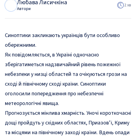
Любава Лисичкіна
Л
Л
2 хв
Автори
Синоптики закликають українців бути особливо
обережними.
Як
повідомляється
, в Україні одночасно
зберігатиметься надзвичайний рівень пожежної
небезпеки у низці областей та очікуються грози на
сході й північному сході країни. Синоптики
оголосили попередження про небезпечні
метеорологічні явища.
Прогнозується мінлива хмарність. Уночі короткочасні
дощі пройдуть у східних областях, Приазов’ї, Криму
та місцями на північному заході країни. Вдень опади