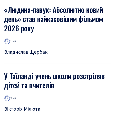
«Людина-павук: Абсолютно новий
день» став найкасовішим фільмом
2026 року
1 хв
Владислав Щербак
У Таїланді учень школи розстріляв
дітей та вчителів
2 хв
Вікторія Мілюта