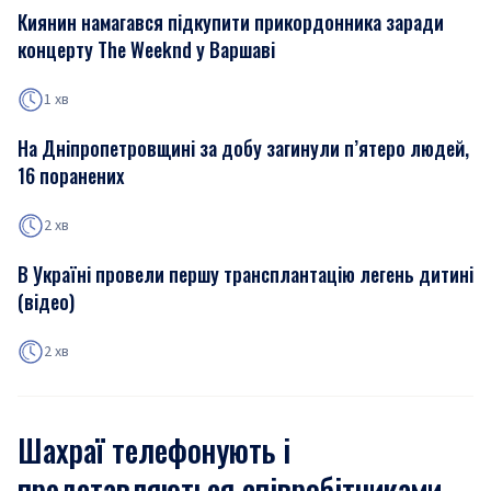
Киянин намагався підкупити прикордонника заради
концерту The Weeknd у Варшаві
1 хв
На Дніпропетровщині за добу загинули п’ятеро людей,
16 поранених
2 хв
В Україні провели першу трансплантацію легень дитині
(відео)
2 хв
Шахраї телефонують і
представляються співробітниками