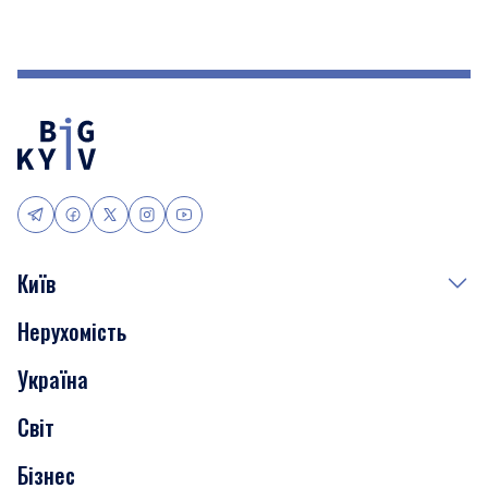
Київ
Нерухомість
Події
Україна
Скандали
Світ
Нерухомість
Бізнес
Транспорт