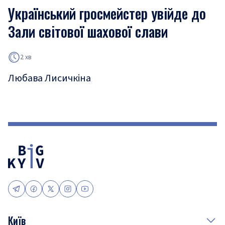
Український гросмейстер увійде до
Зали світової шахової слави
2 хв
Любава Лисичкіна
Київ