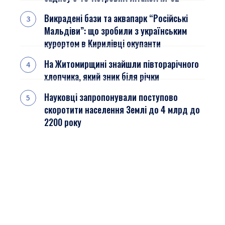
Викрадені бази та аквапарк “Російські
Мальдіви”: що зробили з українським
курортом в Кирилівці окупанти
На Житомирщині знайшли півторарічного
хлопчика, який зник біля річки
Науковці запропонували поступово
скоротити населення Землі до 4 млрд до
2200 року