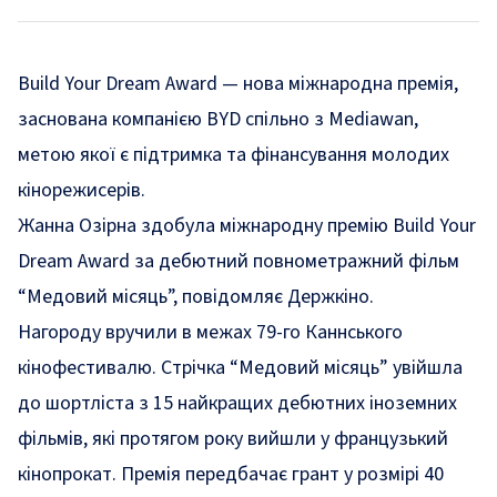
Build Your Dream Award — нова міжнародна премія,
заснована компанією BYD спільно з Mediawan,
метою якої є підтримка та фінансування молодих
кінорежисерів.
Жанна Озірна здобула міжнародну премію Build Your
Dream Award за дебютний повнометражний фільм
“Медовий місяць”, повідомляє Держкіно.
Нагороду вручили в межах 79-го Каннського
кінофестивалю. Стрічка “Медовий місяць” увійшла
до шортліста з 15 найкращих дебютних іноземних
фільмів, які протягом року вийшли у французький
кінопрокат. Премія передбачає грант у розмірі 40