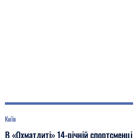
Київ
В «Охматдиті» 14-річній спортсменці