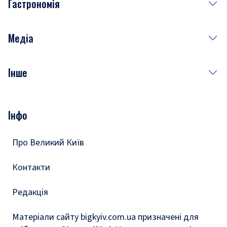
Гастрономія
Субота
Краса
Неділя
Здоров'я
Рецепти
Медіа
Куди сходити у столиці
Фото
Інше
Відео
Опитування
Подкасти
Інфо
Тести
Про Великий Київ
Контакти
Редакція
Матеріали сайту bigkyiv.com.ua призначені для