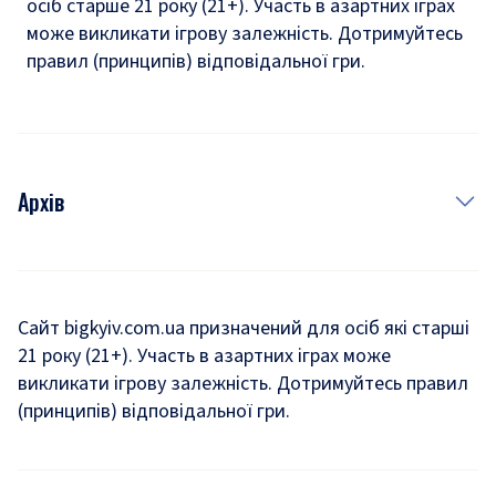
осіб старше 21 року (21+). Участь в азартних іграх
може викликати ігрову залежність. Дотримуйтесь
правил (принципів) відповідальної гри.
Архів
Новини
Історія
Сайт bigkyiv.com.ua призначений для осіб які старші
21 року (21+). Участь в азартних іграх може
Комуналка
викликати ігрову залежність. Дотримуйтесь правил
Хроніки війни
(принципів) відповідальної гри.
Пошук зниклих людей під час війни
Дозвілля