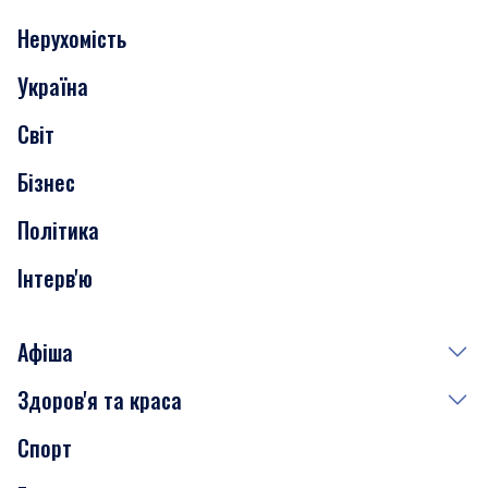
Нерухомість
Події
Україна
Скандали
Світ
Нерухомість
Бізнес
Транспорт
Політика
Інтерв'ю
Афіша
Здоров'я та краса
Сьогодні
Спорт
Завтра
Медицина