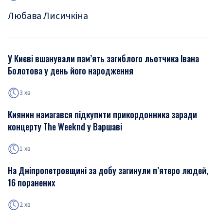
Любава Лисичкіна
У Києві вшанували пам’ять загиблого льотчика Івана
Болотова у день його народження
3 хв
Киянин намагався підкупити прикордонника заради
концерту The Weeknd у Варшаві
1 хв
На Дніпропетровщині за добу загинули п’ятеро людей,
16 поранених
2 хв