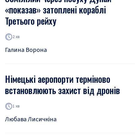
«показав» затоплені кораблі
Третього рейху
2 хв
Галина Ворона
Німецькі аеропорти терміново
встановлюють захист від дронів
1 хв
Любава Лисичкіна