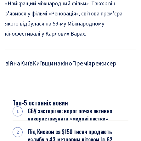
«Найкращий міжнародний фільм». Також він
з’явився у фільмі «Реновація», світова прем’єра
якого відбулася на 59-му Міжнародному
кінофестивалі у Карлових Варах.
війна
Київ
Київщина
кіно
Премія
режисер
Топ-5 останніх новин
СБУ застерігає: ворог почав активно
використовувати «медові пастки»
Під Києвом за $150 тисяч продають
садибу з 43-метровим літаком Іл-62