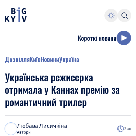
Короткі новини
Дозвілля
Київ
Новини
Україна
Українська режисерка
отримала у Каннах премію за
романтичний трилер
Любава Лисичкіна
Л
Л
2 хв
Автори