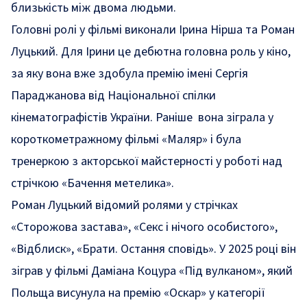
близькість між двома людьми.
Головні ролі у фільмі виконали Ірина Нірша та Роман
Луцький. Для Ірини це дебютна головна роль у кіно,
за яку вона вже здобула премію імені Сергія
Параджанова від Національної спілки
кінематографістів України. Раніше вона зіграла у
короткометражному фільмі «Маляр» і була
тренеркою з акторської майстерності у роботі над
стрічкою «Бачення метелика».
Роман Луцький відомий ролями у стрічках
«Сторожова застава», «Секс і нічого особистого»,
«Відблиск», «Брати. Остання сповідь». У 2025 році він
зіграв у фільмі Даміана Коцура «Під вулканом», який
Польща висунула на премію «Оскар» у категорії