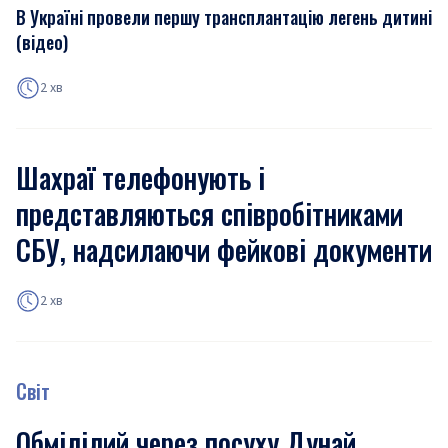
В Україні провели першу трансплантацію легень дитині
(відео)
2 хв
Шахраї телефонують і
представляються співробітниками
СБУ, надсилаючи фейкові документи
2 хв
Світ
Обмілілий через посуху Дунай