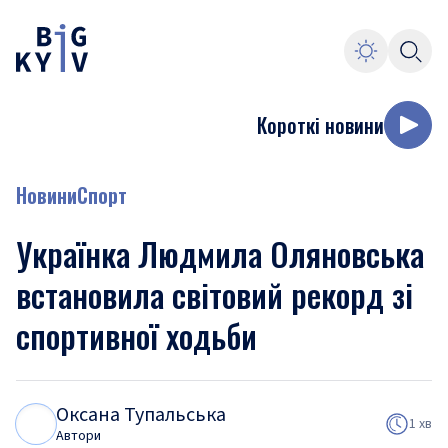
Короткі новини
Новини
Спорт
Українка Людмила Оляновська
встановила світовий рекорд зі
спортивної ходьби
Оксана Тупальська
О
Т
1 хв
Автори