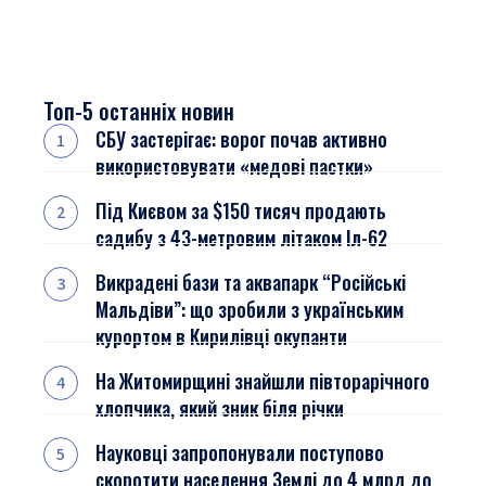
Топ-5 останніх новин
СБУ застерігає: ворог почав активно
використовувати «медові пастки»
Під Києвом за $150 тисяч продають
садибу з 43-метровим літаком Іл-62
Викрадені бази та аквапарк “Російські
Мальдіви”: що зробили з українським
курортом в Кирилівці окупанти
На Житомирщині знайшли півторарічного
хлопчика, який зник біля річки
Науковці запропонували поступово
скоротити населення Землі до 4 млрд до