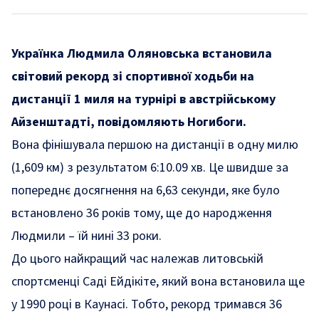
Українка Людмила Оляновська встановила
світовий рекорд зі спортивної ходьби на
дистанції 1 миля на турнірі в австрійському
Айзенштадті, повідомляють Ногибоги.
Вона фінішувала першою на дистанції в одну милю
(1,609 км) з результатом 6:10.09 хв. Це швидше за
попереднє досягнення на 6,63 секунди, яке було
встановлено 36 років тому, ще до народження
Людмили – їй нині 33 роки.
До цього найкращий час належав литовській
спортсменці Саді Ейдікіте, який вона встановила ще
у 1990 році в Каунасі. Тобто, рекорд тримався 36