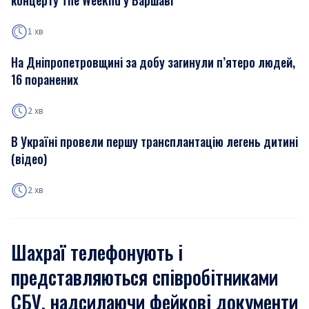
концерту The Weeknd у Варшаві
1 хв
На Дніпропетровщині за добу загинули п’ятеро людей,
16 поранених
2 хв
В Україні провели першу трансплантацію легень дитині
(відео)
2 хв
Шахраї телефонують і
представляються співробітниками
СБУ, надсилаючи фейкові документи