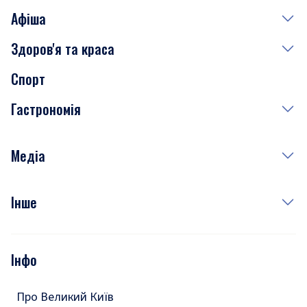
Афіша
Здоров'я та краса
Сьогодні
Спорт
Завтра
Медицина
Гастрономія
Субота
Краса
Неділя
Здоров'я
Рецепти
Медіа
Куди сходити у столиці
Фото
Інше
Відео
Опитування
Подкасти
Інфо
Тести
Про Великий Київ