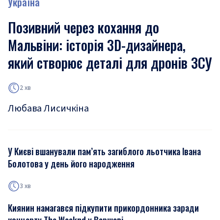
Україна
Позивний через кохання до
Мальвіни: історія 3D-дизайнера,
який створює деталі для дронів ЗСУ
2 хв
Любава Лисичкіна
У Києві вшанували пам’ять загиблого льотчика Івана
Болотова у день його народження
3 хв
Киянин намагався підкупити прикордонника заради