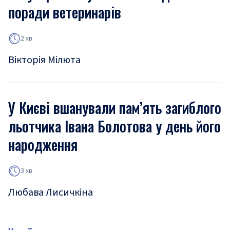
поради ветеринарів
2 хв
Вікторія Мілюта
У Києві вшанували пам’ять загиблого
льотчика Івана Болотова у день його
народження
3 хв
Любава Лисичкіна