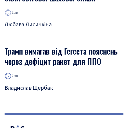
2 хв
Любава Лисичкіна
Трамп вимагав від Гегсета пояснень
через дефіцит ракет для ППО
2 хв
Владислав Щербак