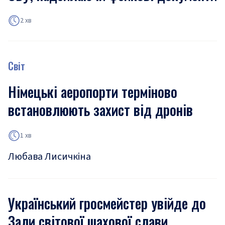
2 хв
Світ
Німецькі аеропорти терміново
встановлюють захист від дронів
1 хв
Любава Лисичкіна
Український гросмейстер увійде до
Зали світової шахової слави