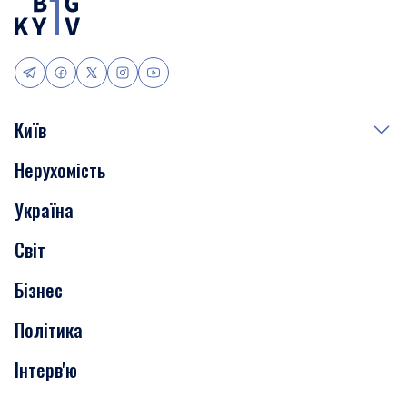
Київ
Нерухомість
Події
Україна
Скандали
Світ
Нерухомість
Бізнес
Транспорт
Політика
Інтерв'ю