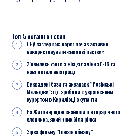
Топ-5 останніх новин
СБУ застерігає: ворог почав активно
використовувати «медові пастки»
З’явились фото з місця падіння F-16 та
нові деталі авіатрощі
Викрадені бази та аквапарк “Російські
Мальдіви”: що зробили з українським
курортом в Кирилівці окупанти
На Житомирщині знайшли півторарічного
хлопчика, який зник біля річки
Зірка фільму “Ілюзія обману”