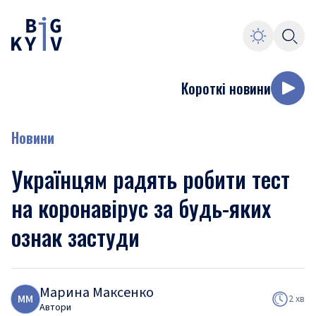
Короткі новини
Новини
Українцям радять робити тест
на коронавірус за будь-яких
ознак застуди
Марина Максенко
М
М
2 хв
Автори