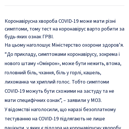
Коронавірусна хвороба COVID-19 може мати різні
симптоми, тому тест на коронавірус варто робити за
будь-яких ознак ГРВІ.
На цьому
наголошує
Міністерство охорони здоров’я.
“До прикладу, симптомами коронавірусу, зокрема і
нового штаму «Омікрон», може бути нежить, втома,
головний біль, чхання, біль у горлі, кашель,
лихоманка чи хриплий голос. Тобто симптоми
COVID-19 можуть бути схожими на застуду та не
мати специфічних ознак”, – заявили у МОЗ.
У відомстві наголосили, що наразі безоплатному
тестуванню на COVID-19 підлягають не лише
пацієнти, у яких є підозра на коронавірусну хворобу.