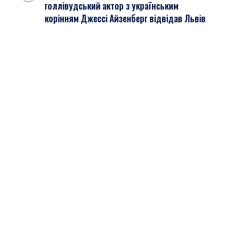
голлівудський актор з українським
корінням Джессі Айзенберг відвідав Львів