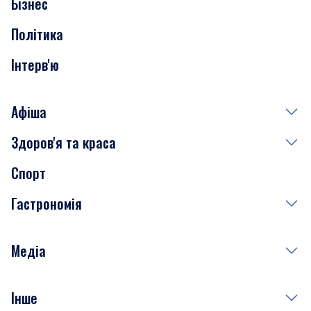
Бізнес
Транспорт
Політика
Інтерв'ю
Афіша
Здоров'я та краса
Сьогодні
Спорт
Завтра
Медицина
Гастрономія
Субота
Краса
Неділя
Здоров'я
Рецепти
Медіа
Куди сходити у столиці
Фото
Інше