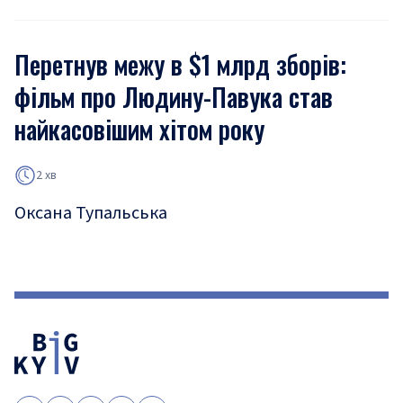
Перетнув межу в $1 млрд зборів:
фільм про Людину-Павука став
найкасовішим хітом року
2 хв
Оксана Тупальська