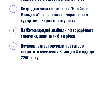
Викрадені бази та аквапарк “Російські
Мальдіви”: що зробили з українським
курортом в Кирилівці окупанти
На Житомирщині знайшли півторарічного
хлопчика, який зник біля річки
Науковці запропонували поступово
скоротити населення Землі до 4 млрд до
2200 року