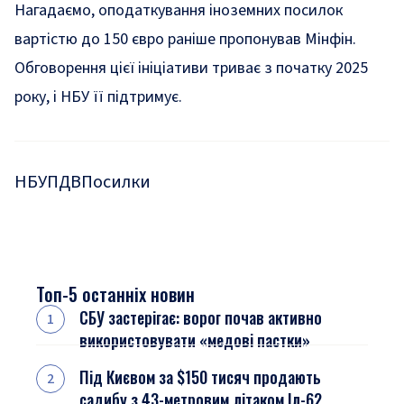
Нагадаємо, оподаткування іноземних посилок
вартістю до 150 євро раніше пропонував
Мінфін.
Обговорення цієї ініціативи триває з початку 2025
року, і НБУ її
підтримує
.
НБУ
ПДВ
Посилки
Топ-5 останніх новин
СБУ застерігає: ворог почав активно
використовувати «медові пастки»
Під Києвом за $150 тисяч продають
садибу з 43-метровим літаком Іл-62