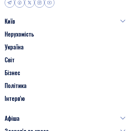
Київ
Нерухомість
Події
Україна
Скандали
Світ
Нерухомість
Бізнес
Транспорт
Політика
Інтерв'ю
Афіша