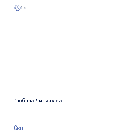
1 хв
Любава Лисичкіна
Світ