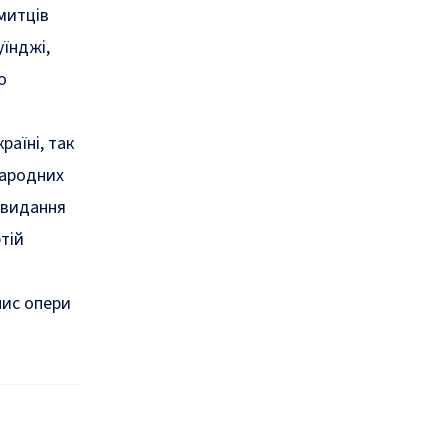
митців
уїнджі,
о
раїні, так
народних
 видання
тій
пис опери