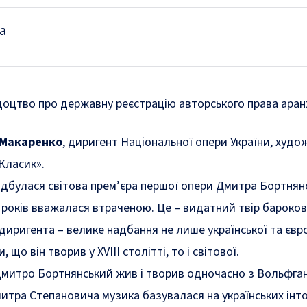
а
доцтво про державну реєстрацію авторського права ара
 Макаренко
, диригент Національної опери України, худо
Класик».
ідбулася світова прем’єра
першої опери Дмитра Бортнян
 років вважалася втраченою. Це – видатний твір бароко
 диригента – велике надбання не лише української та євр
 що він творив у ХVІІІ столітті, то і світової.
Дмитро Бортнянський жив і творив одночасно з Вольфга
тра Степановича музика базувалася на українських інто