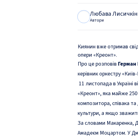
Любава Лисичкін
Л
Л
Автори
Киянин вже отримав сві
опери «Креонт».
Про це
розповів
Герман
керівник оркестру «Київ-
11 листопада в Україні в
«Креонт», яка майже 250
композитора, співака та
культури, а якщо зважити,
За словами Макаренка, 
Амадеєм Моцартом. У Дми