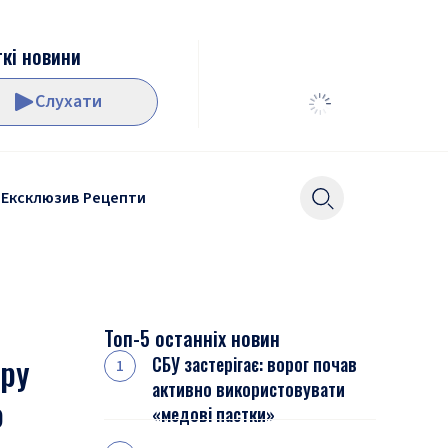
кі новини
Слухати
Ексклюзив
Рецепти
Топ-5 останніх новин
еру
СБУ застерігає: ворог почав
активно використовувати
ю
«медові пастки»