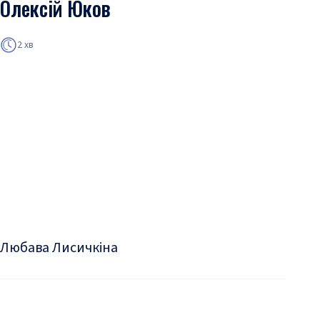
Олексій Юков
2 хв
Любава Лисичкіна