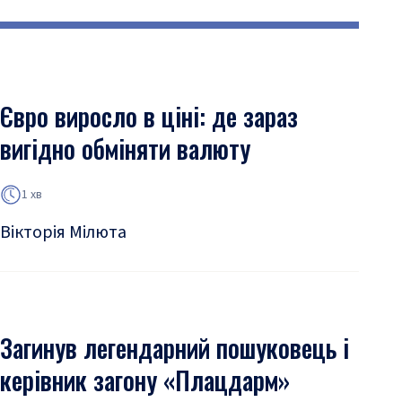
Євро виросло в ціні: де зараз
вигідно обміняти валюту
1 хв
Вікторія Мілюта
Загинув легендарний пошуковець і
керівник загону «Плацдарм»