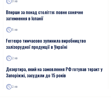
3 хв
Вперше за понад століття: повне сонячне
затемнення в Іспанії
5 хв
Ferrexpo тимчасово зупинила виробництво
залізорудної продукції в Україні
2 хв
Дезертира, який на замовлення РФ готував теракт у
Запоріжжі, засудили до 15 років
2 хв