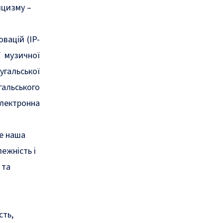
ицизму –
вацій (IP-
ї музичної
угальської
альського
електронна
це наша
ежність і
 та
сть,