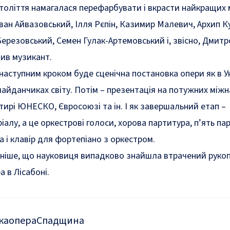
 століття намагалася перефарбувати і вкрасти найкращих 
 Іван Айвазовський, Ілля Рєпін, Казимир Малевич, Архип К
ерезовський, Семен Гулак-Артемовський і, звісно, Дмитр
ив музикант.
аступним кроком буде сценічна постановка опери як в Ук
майданчиках світу. Потім – презентація на потужних між
ирі ЮНЕСКО, Євросоюзі та ін. І як завершальний етап –
алу, а це оркестрові голоси, хорова партитура, п’ять пар
на і клавір для фортепіано з оркестром.
аніше, що
науковиця випадково знайшла втрачений руко
 в Лісабоні.
ка
опера
Спадщина