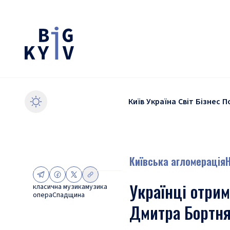
Київ
Україна
Світ
Бізнес
П
Київська агломерація
Українці отри
класична музика
музика
опера
Спадщина
Дмитра Бортня