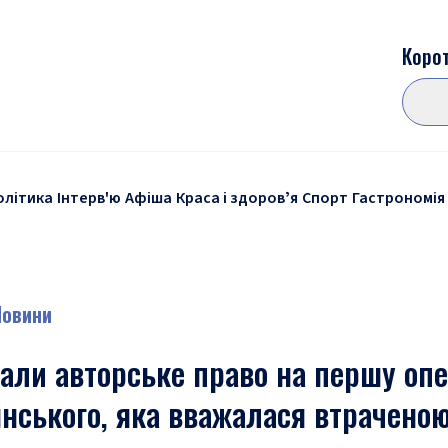
Корот
олітика
Інтерв'ю
Афіша
Краса і здоровʼя
Спорт
Гастрономія
Новини
мали авторське право на першу оп
нського, яка вважалася втрачено