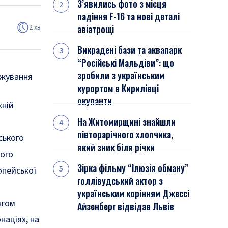
З’явились фото з місця
падіння F-16 та нові деталі
2 хв
авіатрощі
Викрадені бази та аквапарк
“Російські Мальдіви”: що
зробили з українським
нжування
курортом в Кирилівці
окупанти
жній
На Житомирщині знайшли
півторарічного хлопчика,
ського
який зник біля річки
вого
Зірка фільму “Ілюзія обману”
опейської
голлівудський актор з
українським корінням Джессі
нгом
Айзенберг відвідав Львів
націях, на