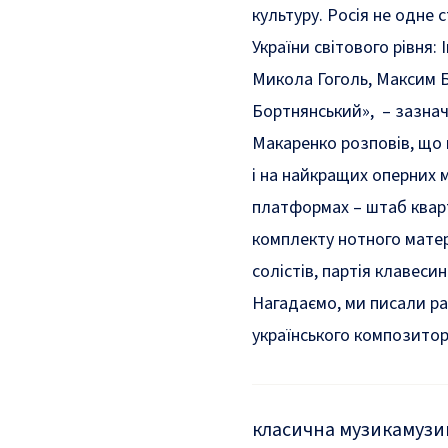
культуру. Росія не одне
України світового рівня:
Микола Гоголь, Максим Б
Бортнянський», – зазнач
Макаренко розповів, що н
і на найкращих оперних 
платформах – штаб кварт
комплекту нотного матері
солістів, партія клавеси
Нагадаємо, ми писали р
українського композитора
класична музика
музи