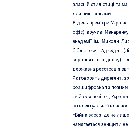
власній стилістиці та м
для них спільний.
В день прем’єри Українсь
офіс) вручив Макаренку 
академії ім. Миколи Лис
бібліотеки Аджуда (Лі
королівського двору) св
державна реєстрація авт
Як говорить дирегент, з
розшифровка та певним 
свій суверенітет, Україн
інтелектуальної власнос
«Війна зараз іде не лише
намагається знищити не 