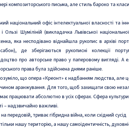
анері композиторського письма, але стиль бароко та клас
кий національний офіс інтелектуальної власності та інно
і Ользі Шуміліній (викладачка Львівської національно
енка, яка несподівано віднайшла рукопис в архіві порт
сабон), де зберігаються рукописні колекції португ
ідоцтво про авторське право у паперовому вигляді. А 
орського права була здійснена днями раніше.
розуміло, що опера «Креонт» є надбанням людства, але 
чином аранжування. Для того, щоб захищати свою незал
а має працювати абсолютно в усіх сферах. Сфера культури
ті – надзвичайно важливі.
 на передовій, триває гібридна війна, коли східний сусід
тільки нашу територію, а нашу самоідентичність, духовні