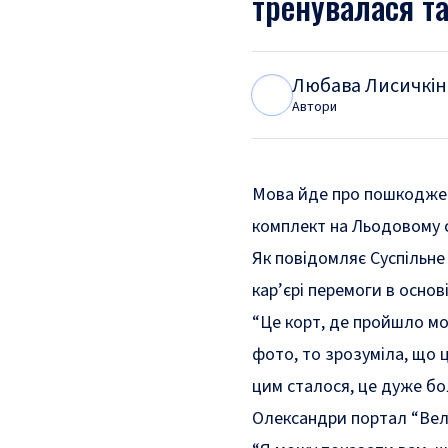
тренувалася та
Любава Лисичкін
Л
Л
Автори
Мова йде про пошкоджени
комплект на Льодовому с
Як повідомляє Суспільне
кар’єрі перемоги в основ
“Це корт, де пройшло мо
фото, то зрозуміла, що ц
цим сталося, це дуже бо
Олександри портал “Вели