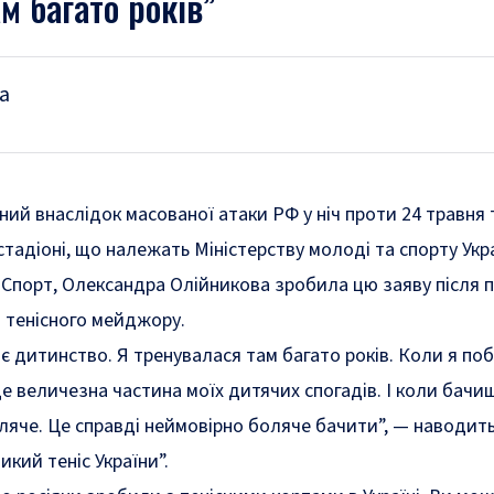
м багато років”
а
й внаслідок масованої атаки РФ у ніч проти 24 травня 
тадіоні, що належать Міністерству молоді та спорту Укра
 Спорт, Олександра Олійникова зробила цю заяву після 
і тенісного мейджору.
є дитинство. Я тренувалася там багато років. Коли я по
е величезна частина моїх дитячих спогадів. І коли бачи
ляче. Це справді неймовірно боляче бачити”, — наводит
кий теніс України”.