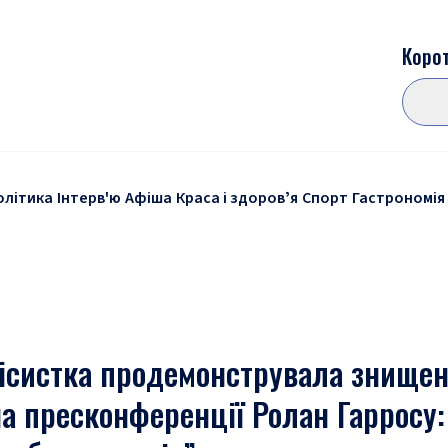
Корот
олітика
Інтерв'ю
Афіша
Краса і здоровʼя
Спорт
Гастрономія
нісистка продемонструвала знищен
на пресконференції Ролан Гарросу: