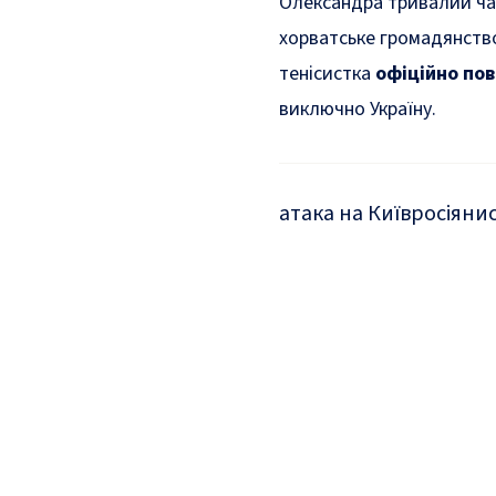
Олександра тривалий час
хорватське громадянство
тенісистка
офіційно пов
виключно Україну.
атака на Київ
росіяни