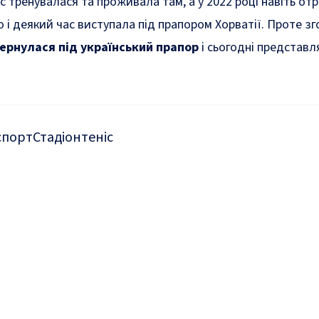
 тренувалася та проживала там, а у 2022 році навіть от
 і деякий час виступала під прапором Хорватії. Проте з
ернулася під український прапор
і сьогодні представл
спорт
Стадіон
теніс