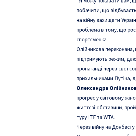
“Я можу показати вам, щ
побачити, що відбуваєть
на війну захищати Україн
проблема в тому, що рос
спортсменка.
Олійникова переконана, 
підтримують режим, дают
пропаганді через свої со
прихильниками Путіна, д
Олександра Олійнико
прогрес у світовому жіно
життєві обставини, прой
туру ITF та WTA.
Через війну на Донбасі у