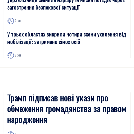
загострення безпекової ситуації
2 хв
У трьох областях викрили чотири схеми ухилення від
мобілізації: затримано сімох осіб
3 хв
Трамп підписав нові укази про
обмеження громадянства за правом
народження