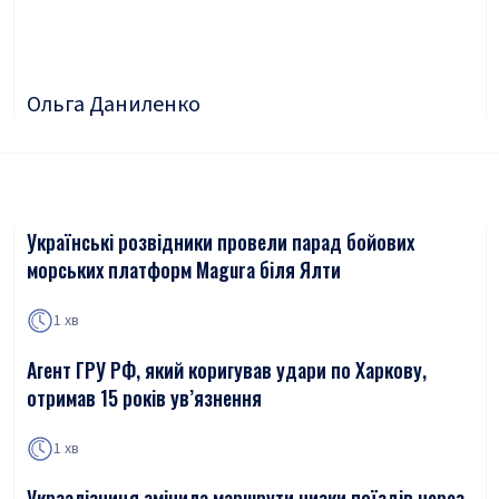
Ольга Даниленко
Українські розвідники провели парад бойових
морських платформ Magura біля Ялти
1 хв
Агент ГРУ РФ, який коригував удари по Харкову,
отримав 15 років ув’язнення
1 хв
Укрзалізниця змінила маршрути низки поїздів через