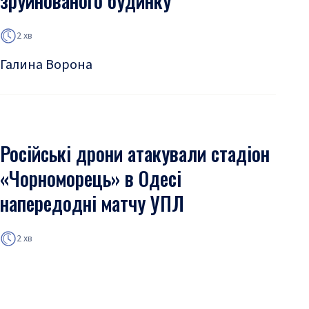
зруйнованого будинку
2 хв
Галина Ворона
Російські дрони атакували стадіон
«Чорноморець» в Одесі
напередодні матчу УПЛ
2 хв