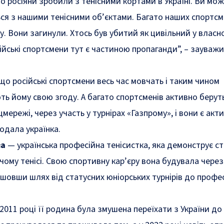
о росіяни зробили з тенісними кортами в Україні. Ви мо
ся з нашими тенісними об’єктами. Багато наших спортсм
у. Вони загинули. Хтось був убитий як цивільний у власно
ійські спортсмени тут є частиною пропаганди”, – зауваж
що російські спортсмени весь час мовчать і таким чином
ь йому свою згоду. А багато спортсменів активно беруть
цмережі, через участь у турнірах «Газпрому», і вони є ак
одала українка.
ва
—
українська професійна тенісистка, яка демонструє с
чому тенісі. Свою спортивну кар’єру вона будувала через
шовши шлях від статусних юніорських турнірів до профе
 2011 році її родина була змушена переїхати з України до 