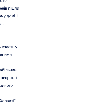
жете
енів пішли
му домі. І
ила
 участь у
тивними
табільний
 непрості
сійного
Хорватії.