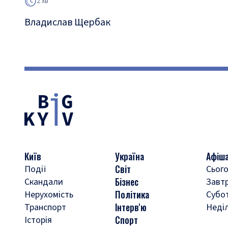
2 хв
Владислав Щербак
Київ
Україна
Афіш
Світ
Події
Сього
Бізнес
Скандали
Завт
Політика
Нерухомість
Субо
Інтерв'ю
Транспорт
Неді
Спорт
Історія