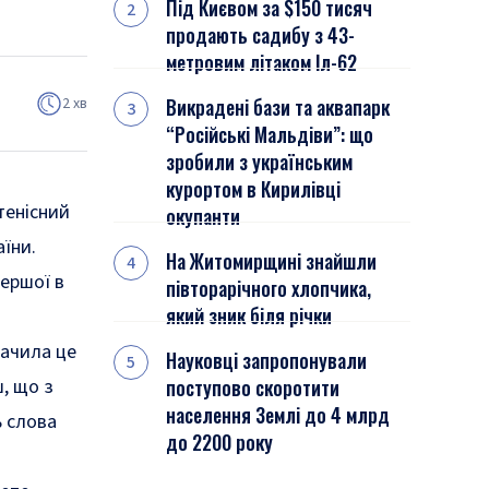
Під Києвом за $150 тисяч
продають садибу з 43-
метровим літаком Іл-62
2 хв
Викрадені бази та аквапарк
“Російські Мальдіви”: що
зробили з українським
курортом в Кирилівці
тенісний
окупанти
їни.
На Житомирщині знайшли
першої в
півторарічного хлопчика,
який зник біля річки
бачила це
Науковці запропонували
ш, що з
поступово скоротити
населення Землі до 4 млрд
ь слова
до 2200 року