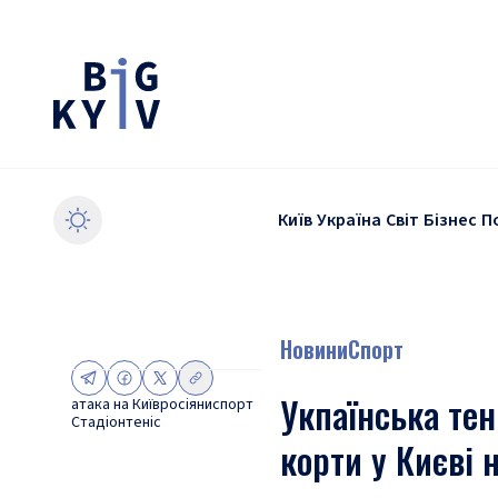
Київ
Україна
Світ
Бізнес
П
Новини
Спорт
Укпаїнська те
атака на Київ
росіяни
спорт
Стадіон
теніс
корти у Києві 