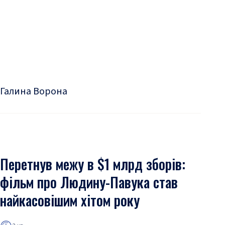
Галина Ворона
Перетнув межу в $1 млрд зборів:
фільм про Людину-Павука став
найкасовішим хітом року