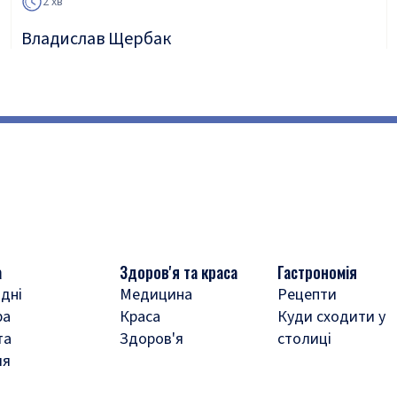
2 хв
Владислав Щербак
а
Здоров'я та краса
Гастрономія
дні
Медицина
Рецепти
ра
Краса
Куди сходити у
та
Здоров'я
столиці
ля