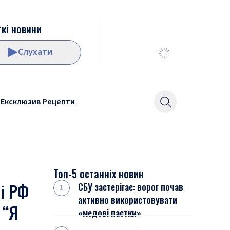
кі новини
Слухати
Ексклюзив
Рецепти
Топ-5 останніх новин
і РФ
СБУ застерігає: ворог почав
активно використовувати
 “Я
«медові пастки»