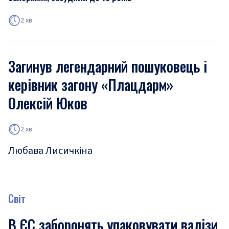
2 хв
Загинув легендарний пошуковець і
керівник загону «Плацдарм»
Олексій Юков
2 хв
Любава Лисичкіна
Світ
В ЄС заборонять упаковувати валізи