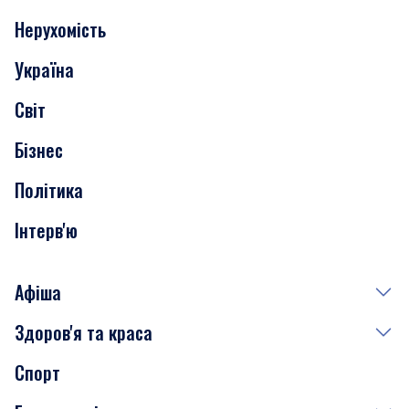
Нерухомість
Події
Україна
Скандали
Світ
Нерухомість
Бізнес
Транспорт
Політика
Інтерв'ю
Афіша
Здоров'я та краса
Сьогодні
Спорт
Завтра
Медицина