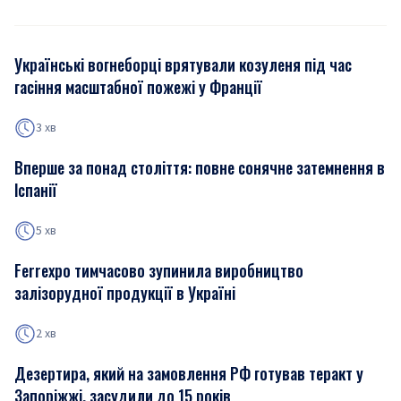
Українські вогнеборці врятували козуленя під час
гасіння масштабної пожежі у Франції
3 хв
Вперше за понад століття: повне сонячне затемнення в
Іспанії
5 хв
Ferrexpo тимчасово зупинила виробництво
залізорудної продукції в Україні
2 хв
Дезертира, який на замовлення РФ готував теракт у
Запоріжжі, засудили до 15 років