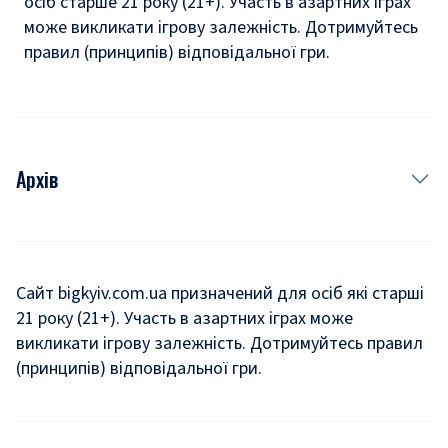
осіб старше 21 року (21+). Участь в азартних іграх
може викликати ігрову залежність. Дотримуйтесь
правил (принципів) відповідальної гри.
Архів
Новини
Історія
Сайт bigkyiv.com.ua призначений для осіб які старші
21 року (21+). Участь в азартних іграх може
Комуналка
викликати ігрову залежність. Дотримуйтесь правил
Хроніки війни
(принципів) відповідальної гри.
Пошук зниклих людей під час війни
Дозвілля