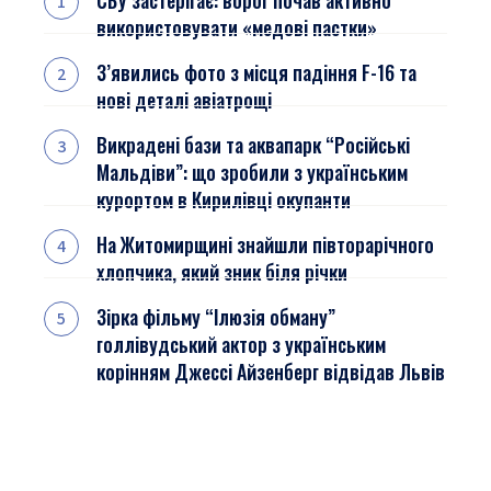
СБУ застерігає: ворог почав активно
використовувати «медові пастки»
З’явились фото з місця падіння F-16 та
нові деталі авіатрощі
Викрадені бази та аквапарк “Російські
Мальдіви”: що зробили з українським
курортом в Кирилівці окупанти
На Житомирщині знайшли півторарічного
хлопчика, який зник біля річки
Зірка фільму “Ілюзія обману”
голлівудський актор з українським
корінням Джессі Айзенберг відвідав Львів