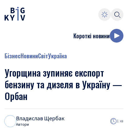
Короткі новини
Бізнес
Новини
Світ
Україна
Угорщина зупиняє експорт
бензину та дизеля в Україну —
Орбан
Владислав Щербак
В
Щ
1 хв
Автори