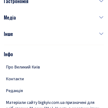
Гастрономія
Субота
Краса
Неділя
Здоров'я
Рецепти
Медіа
Куди сходити у столиці
Фото
Інше
Відео
Опитування
Подкасти
Інфо
Тести
Про Великий Київ
Контакти
Редакція
Матеріали сайту bigkyiv.com.ua призначені для