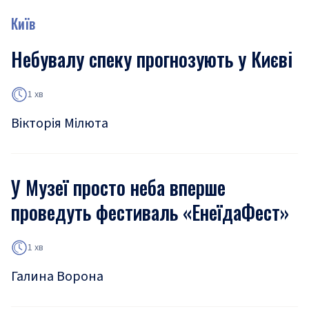
Київ
Небувалу спеку прогнозують у Києві
1 хв
Вікторія Мілюта
У Музеї просто неба вперше
проведуть фестиваль «ЕнеїдаФест»
1 хв
Галина Ворона