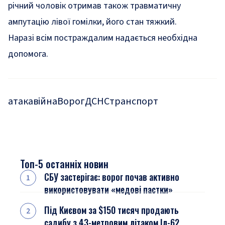
річний чоловік отримав також травматичну
ампутацію лівої гомілки, його стан тяжкий.
Наразі всім постраждалим надається необхідна
допомога.
атака
війна
Ворог
ДСНС
транспорт
Топ-5 останніх новин
СБУ застерігає: ворог почав активно
використовувати «медові пастки»
Під Києвом за $150 тисяч продають
садибу з 43-метровим літаком Іл-62