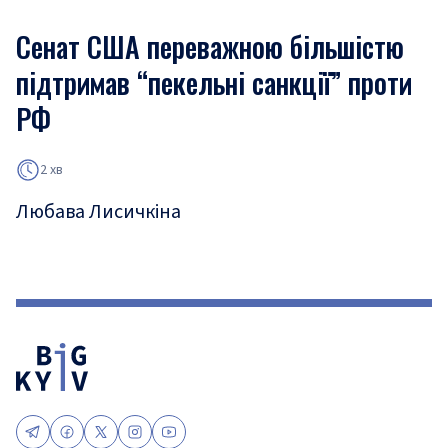
Сенат США переважною більшістю
підтримав “пекельні санкції” проти
РФ
2 хв
Любава Лисичкіна