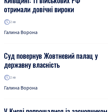
Київщині: 11 військових РФ
отримали довічні вироки
2 хв
Галина Ворона
Суд повернув Жовтневий палац у
державну власність
2 хв
Галина Ворона
У Києві попрощалися із засновником