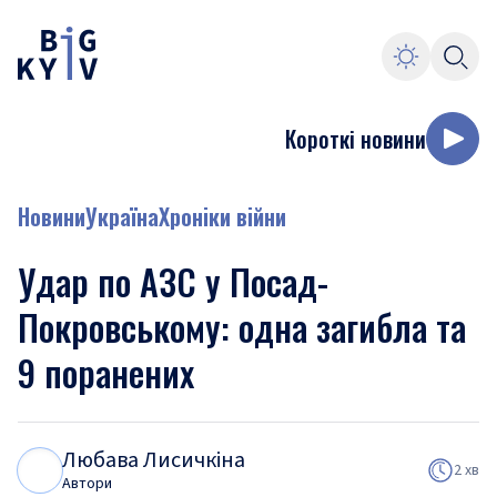
Короткі новини
Новини
Україна
Хроніки війни
Удар по АЗС у Посад-
Покровському: одна загибла та
9 поранених
Любава Лисичкіна
Л
Л
2 хв
Автори