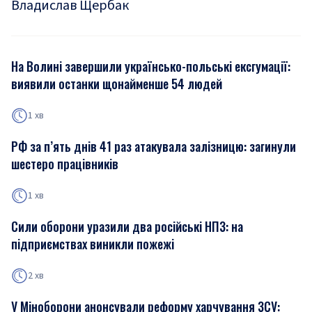
Владислав Щербак
На Волині завершили українсько-польські ексгумації:
виявили останки щонайменше 54 людей
1 хв
РФ за п’ять днів 41 раз атакувала залізницю: загинули
шестеро працівників
1 хв
Сили оборони уразили два російські НПЗ: на
підприємствах виникли пожежі
2 хв
У Міноборони анонсували реформу харчування ЗСУ: