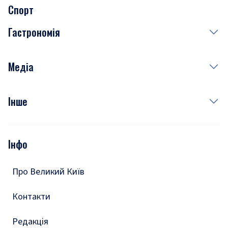
Спорт
Завтра
Медицина
Гастрономія
Субота
Краса
Неділя
Здоров'я
Рецепти
Медіа
Куди сходити у столиці
Фото
Інше
Відео
Опитування
Подкасти
Інфо
Тести
Про Великий Київ
Контакти
Редакція