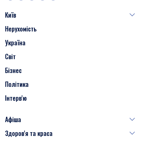
Київ
Нерухомість
Події
Україна
Скандали
Світ
Нерухомість
Бізнес
Транспорт
Політика
Інтерв'ю
Афіша
Здоров'я та краса
Сьогодні