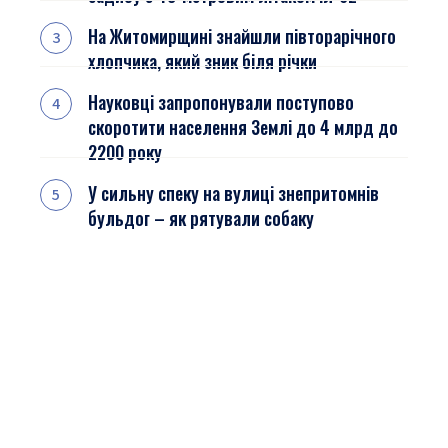
На Житомирщині знайшли півторарічного
хлопчика, який зник біля річки
Науковці запропонували поступово
скоротити населення Землі до 4 млрд до
2200 року
У сильну спеку на вулиці знепритомнів
бульдог – як рятували собаку