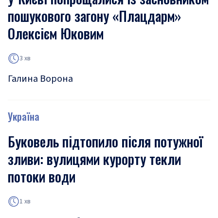
пошукового загону «Плацдарм»
Олексієм Юковим
3 хв
Галина Ворона
Україна
Буковель підтопило після потужної
зливи: вулицями курорту текли
потоки води
1 хв