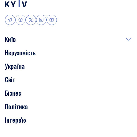
Київ
Нерухомість
Події
Україна
Скандали
Світ
Нерухомість
Бізнес
Транспорт
Політика
Інтерв'ю