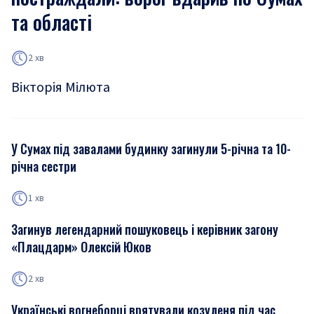
та області
2 хв
Вікторія Мілюта
У Сумах під завалами будинку загинули 5-річна та 10-
річна сестри
1 хв
Загинув легендарний пошуковець і керівник загону
«Плацдарм» Олексій Юков
2 хв
Українські вогнеборці врятували козуленя під час