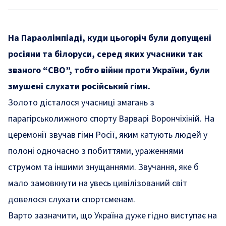
На Параолімпіаді, куди цьогоріч були допущені
росіяни та білоруси, серед яких учасники так
званого “СВО”, тобто війни проти України, були
змушені слухати російський гімн.
Золото дісталося учасниці змагань з
парагірськолижного спорту Варварі Ворончіхіній. На
церемонії звучав гімн Росії, яким катують людей у
полоні одночасно з побиттями, ураженнями
струмом та іншими знущаннями. Звучання, яке б
мало замовкнути на увесь цивілізований світ
довелося слухати спортсменам.
Варто зазначити, що Україна дуже гідно виступає на