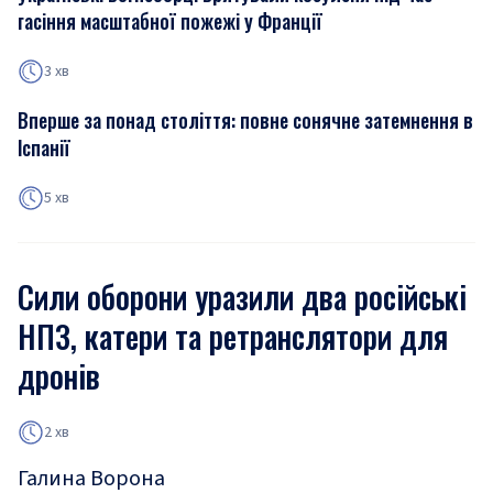
гасіння масштабної пожежі у Франції
3 хв
Вперше за понад століття: повне сонячне затемнення в
Іспанії
5 хв
Сили оборони уразили два російські
НПЗ, катери та ретранслятори для
дронів
2 хв
Галина Ворона