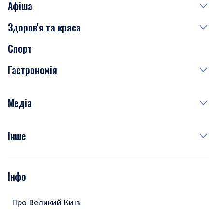
Афіша
Здоров'я та краса
Сьогодні
Спорт
Завтра
Медицина
Гастрономія
Субота
Краса
Неділя
Здоров'я
Рецепти
Медіа
Куди сходити у столиці
Фото
Інше
Відео
Опитування
Подкасти
Інфо
Тести
Про Великий Київ