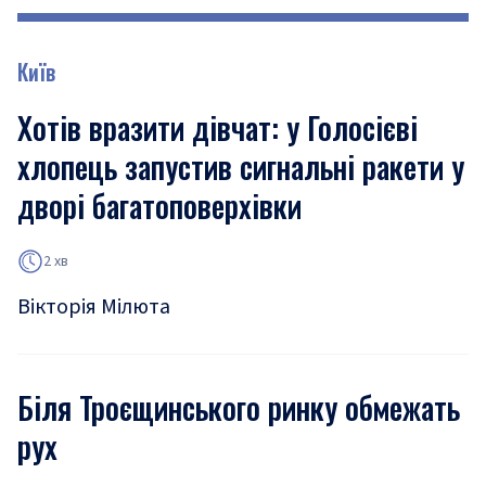
Київ
Хотів вразити дівчат: у Голосієві
хлопець запустив сигнальні ракети у
дворі багатоповерхівки
2 хв
Вікторія Мілюта
Біля Троєщинського ринку обмежать
рух