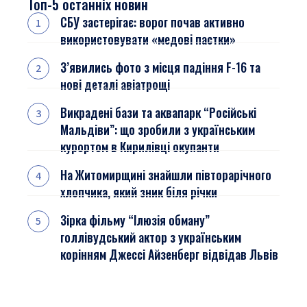
Топ-5 останніх новин
СБУ застерігає: ворог почав активно
використовувати «медові пастки»
З’явились фото з місця падіння F-16 та
нові деталі авіатрощі
Викрадені бази та аквапарк “Російські
Мальдіви”: що зробили з українським
курортом в Кирилівці окупанти
На Житомирщині знайшли півторарічного
хлопчика, який зник біля річки
Зірка фільму “Ілюзія обману”
голлівудський актор з українським
корінням Джессі Айзенберг відвідав Львів