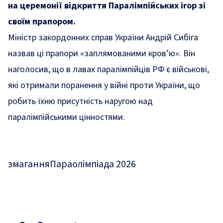
на церемонії відкриття Паралімпійських ігор зі
своїм прапором.
Міністр закордонних справ України Андрій Сибіга
назвав ці прапори «заплямованими кров’ю». Він
наголосив, що в лавах паралімпійців РФ є військові,
які отримали поранення у війні проти України, що
робить їхню присутність наругою над
паралімпійськими цінностями.
змагання
Параолімпіада 2026