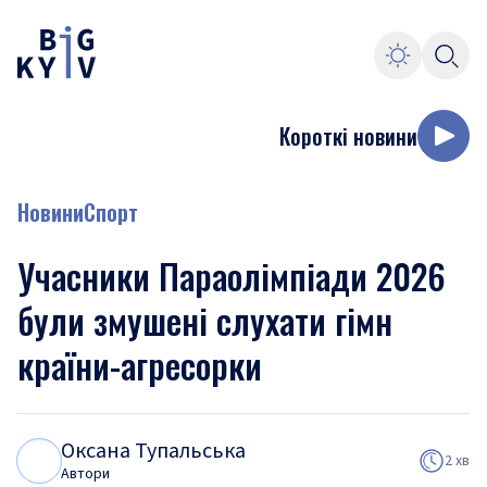
Короткі новини
Новини
Спорт
Учасники Параолімпіади 2026
були змушені слухати гімн
країни-агресорки
Оксана Тупальська
О
Т
2 хв
Автори