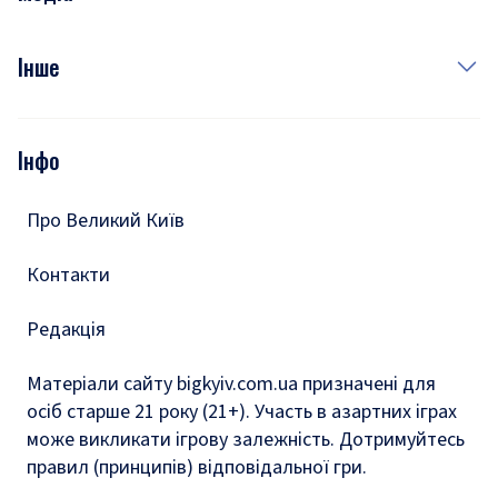
Куди сходити у столиці
Фото
Інше
Відео
Опитування
Подкасти
Інфо
Тести
Про Великий Київ
Контакти
Редакція
Матеріали сайту bigkyiv.com.ua призначені для
осіб старше 21 року (21+). Участь в азартних іграх
може викликати ігрову залежність. Дотримуйтесь
правил (принципів) відповідальної гри.