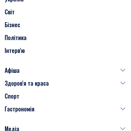
Скандали
Світ
Нерухомість
Бізнес
Транспорт
Політика
Інтерв'ю
Афіша
Здоров'я та краса
Сьогодні
Спорт
Завтра
Медицина
Гастрономія
Субота
Краса
Неділя
Здоров'я
Рецепти
Медіа