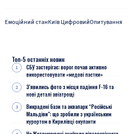
Емоційний стан
Київ Цифровий
Опитування
Топ-5 останніх новин
СБУ застерігає: ворог почав активно
використовувати «медові пастки»
З’явились фото з місця падіння F-16 та
нові деталі авіатрощі
Викрадені бази та аквапарк “Російські
Мальдіви”: що зробили з українським
курортом в Кирилівці окупанти
На Житомирщині знайшли півторарічного