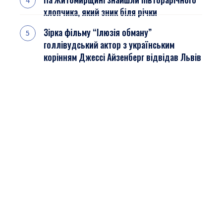
хлопчика, який зник біля річки
Зірка фільму “Ілюзія обману”
голлівудський актор з українським
корінням Джессі Айзенберг відвідав Львів