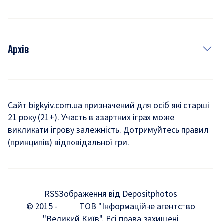
Архів
Новини
Історія
Сайт bigkyiv.com.ua призначений для осіб які старші
21 року (21+). Участь в азартних іграх може
Комуналка
викликати ігрову залежність. Дотримуйтесь правил
Хроніки війни
(принципів) відповідальної гри.
Пошук зниклих людей під час війни
Дозвілля
RSS
Зображення від Depositphotos
Мегаполіс
© 2015 -
ТОВ "Інформаційне агентство
"Великий Київ". Всі права захищені
Київщина