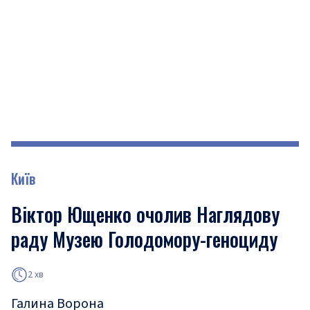
Київ
Віктор Ющенко очолив Наглядову
раду Музею Голодомору-геноциду
2 хв
Галина Ворона