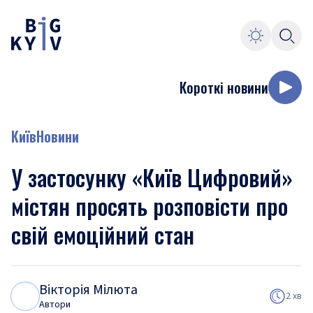
Короткі новини
Київ
Новини
У застосунку «Київ Цифровий»
містян просять розповісти про
свій емоційний стан
Вікторія Мілюта
В
М
2 хв
Автори