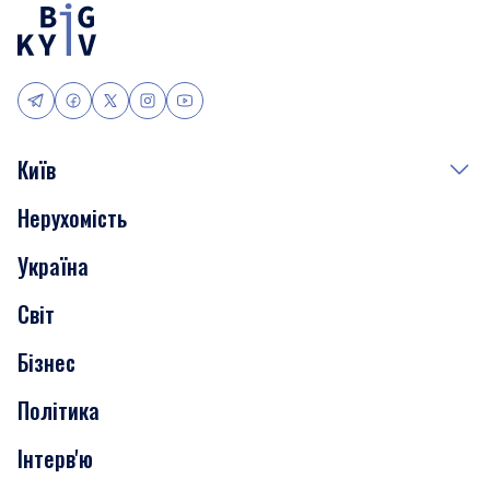
Київ
Нерухомість
Події
Україна
Скандали
Світ
Нерухомість
Бізнес
Транспорт
Політика
Інтерв'ю