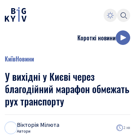
Короткі новини
Київ
Новини
У вихідні у Києві через
благодійний марафон обмежать
рух транспорту
Вікторія Мілюта
В
М
2 хв
Автори