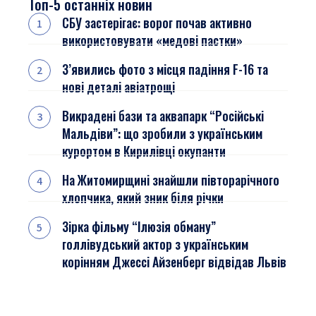
Топ-5 останніх новин
СБУ застерігає: ворог почав активно
використовувати «медові пастки»
З’явились фото з місця падіння F-16 та
нові деталі авіатрощі
Викрадені бази та аквапарк “Російські
Мальдіви”: що зробили з українським
курортом в Кирилівці окупанти
На Житомирщині знайшли півторарічного
хлопчика, який зник біля річки
Зірка фільму “Ілюзія обману”
голлівудський актор з українським
корінням Джессі Айзенберг відвідав Львів