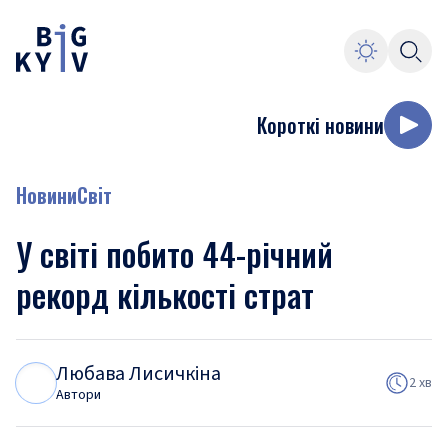
Короткі новини
Новини
Світ
У світі побито 44-річний
рекорд кількості страт
Любава Лисичкіна
Л
Л
2 хв
Автори