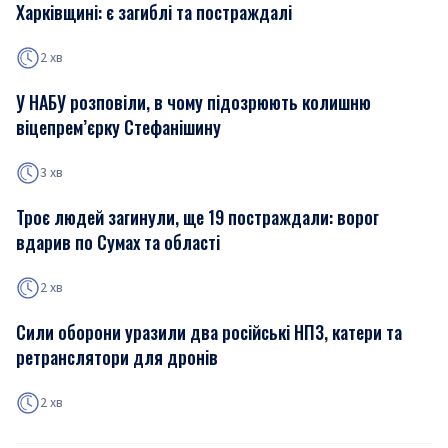
Харківщині: є загиблі та постраждалі
2 хв
У НАБУ розповіли, в чому підозрюють колишню
віцепрем’єрку Стефанішину
3 хв
Троє людей загинули, ще 19 постраждали: ворог
вдарив по Сумах та області
2 хв
Сили оборони уразили два російські НПЗ, катери та
ретранслятори для дронів
2 хв