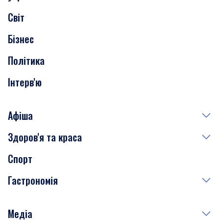
Скандали
Світ
Нерухомість
Бізнес
Транспорт
Політика
Інтерв'ю
Афіша
Здоров'я та краса
Сьогодні
Спорт
Завтра
Медицина
Гастрономія
Субота
Краса
Неділя
Здоров'я
Рецепти
Медіа