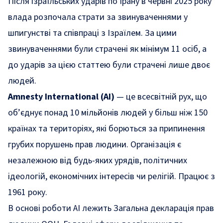
Після ізраїльських ударів по Ірану в червні 2025 року
влада розпочала страти за звинуваченнями у
шпигунстві та співпраці з Ізраїлем. За цими
звинуваченнями були страчені як мінімум 11 осіб, а
до ударів за цією статтею були страчені лише двоє
людей.
Amnesty International (AI)
— це всесвітній рух, що
об’єднує понад 10 мільйонів людей у більш ніж 150
країнах та територіях, які борються за припинення
грубих порушень прав людини. Організація є
незалежною від будь-яких урядів, політичних
ідеологій, економічних інтересів чи релігій. Працює з
1961 року.
В основі роботи AI лежить Загальна декларація прав