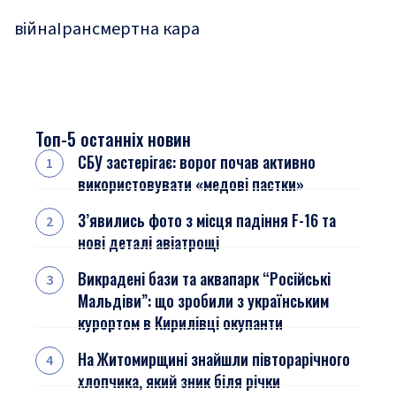
війна
Іран
смертна кара
Топ-5 останніх новин
СБУ застерігає: ворог почав активно
використовувати «медові пастки»
З’явились фото з місця падіння F-16 та
нові деталі авіатрощі
Викрадені бази та аквапарк “Російські
Мальдіви”: що зробили з українським
курортом в Кирилівці окупанти
На Житомирщині знайшли півторарічного
хлопчика, який зник біля річки