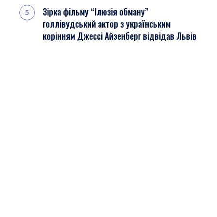
Зірка фільму “Ілюзія обману”
голлівудський актор з українським
корінням Джессі Айзенберг відвідав Львів