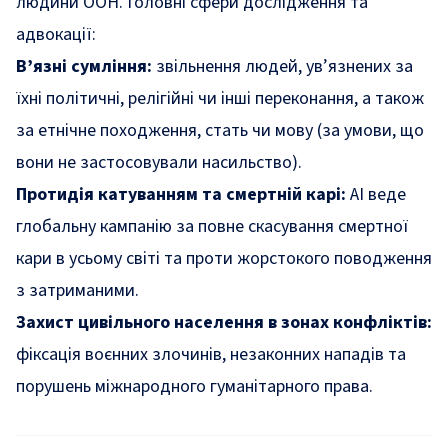
людини ООН. Головні сфери дослідження та
адвокації:
В’язні сумління:
звільнення людей, ув’язнених за
їхні політичні, релігійні чи інші переконання, а також
за етнічне походження, стать чи мову (за умови, що
вони не застосовували насильство).
Протидія катуванням та смертній карі:
AI веде
глобальну кампанію за повне скасування смертної
кари в усьому світі та проти жорстокого поводження
з затриманими.
Захист цивільного населення в зонах конфліктів:
фіксація воєнних злочинів, незаконних нападів та
порушень міжнародного гуманітарного права.