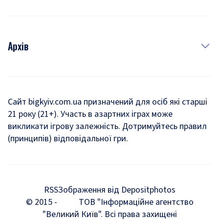
Архів
Новини
Історія
Сайт bigkyiv.com.ua призначений для осіб які старші
21 року (21+). Участь в азартних іграх може
Комуналка
викликати ігрову залежність. Дотримуйтесь правил
Хроніки війни
(принципів) відповідальної гри.
Пошук зниклих людей під час війни
Дозвілля
RSS
Зображення від Depositphotos
Мегаполіс
© 2015 -
ТОВ "Інформаційне агентство
"Великий Київ". Всі права захищені
Київщина