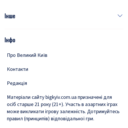
Куди сходити у столиці
Фото
Інше
Відео
Опитування
Подкасти
Інфо
Тести
Про Великий Київ
Контакти
Редакція
Матеріали сайту bigkyiv.com.ua призначені для
осіб старше 21 року (21+). Участь в азартних іграх
може викликати ігрову залежність. Дотримуйтесь
правил (принципів) відповідальної гри.