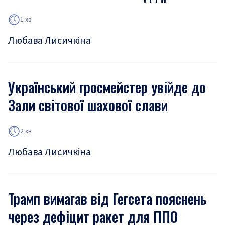
1 хв
Любава Лисичкіна
Український гросмейстер увійде до
Зали світової шахової слави
2 хв
Любава Лисичкіна
Трамп вимагав від Гегсета пояснень
через дефіцит ракет для ППО