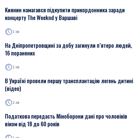
Киянин намагався підкупити прикордонника заради
концерту The Weeknd у Варшаві
1 хв
На Дніпропетровщині за добу загинули п’ятеро людей,
16 поранених
2 хв
В Україні провели першу трансплантацію легень дитині
(відео)
2 хв
Податкова передасть Міноборони дані про чоловіків
віком від 18 до 60 років
1 хв