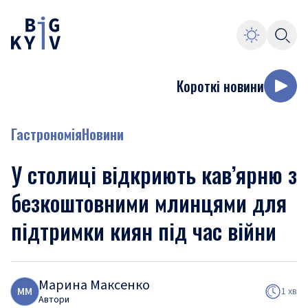
Короткі новини
Гастрономія
Новини
У столиці відкриють кав’ярню з
безкоштовними млинцями для
підтримки киян під час війни
Марина Максенко
М
М
1 хв
Автори