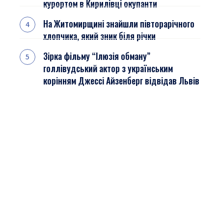
курортом в Кирилівці окупанти
На Житомирщині знайшли півторарічного
хлопчика, який зник біля річки
Зірка фільму “Ілюзія обману”
голлівудський актор з українським
корінням Джессі Айзенберг відвідав Львів