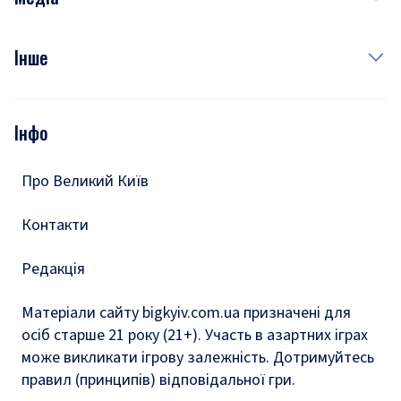
Куди сходити у столиці
Фото
Інше
Відео
Опитування
Подкасти
Інфо
Тести
Про Великий Київ
Контакти
Редакція
Матеріали сайту bigkyiv.com.ua призначені для
осіб старше 21 року (21+). Участь в азартних іграх
може викликати ігрову залежність. Дотримуйтесь
правил (принципів) відповідальної гри.