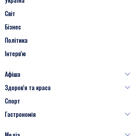
Україна
Скандали
Світ
Нерухомість
Бізнес
Транспорт
Політика
Інтерв'ю
Афіша
Здоров'я та краса
Сьогодні
Спорт
Завтра
Медицина
Гастрономія
Субота
Краса
Неділя
Здоров'я
Рецепти
Медіа