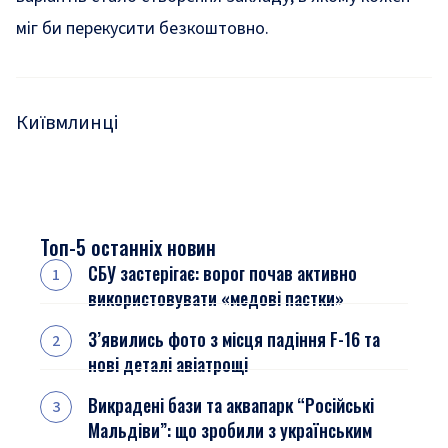
міг би перекусити безкоштовно.
Київ
млинці
Топ-5 останніх новин
СБУ застерігає: ворог почав активно
використовувати «медові пастки»
З’явились фото з місця падіння F-16 та
нові деталі авіатрощі
Викрадені бази та аквапарк “Російські
Мальдіви”: що зробили з українським