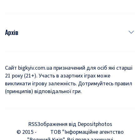
Архів
Новини
Історія
Сайт bigkyiv.com.ua призначений для осіб які старші
21 року (21+). Участь в азартних іграх може
Комуналка
викликати ігрову залежність. Дотримуйтесь правил
Хроніки війни
(принципів) відповідальної гри.
Пошук зниклих людей під час війни
Дозвілля
RSS
Зображення від Depositphotos
Мегаполіс
© 2015 -
ТОВ "Інформаційне агентство
"Великий Київ". Всі права захищені