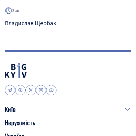
2 хв
Владислав Щербак
Київ
Нерухомість
Події