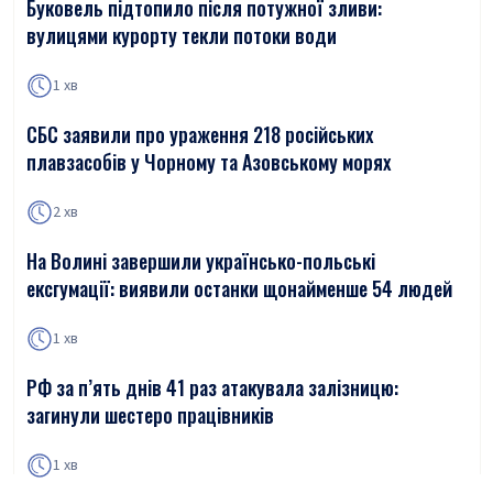
Буковель підтопило після потужної зливи:
вулицями курорту текли потоки води
1 хв
СБС заявили про ураження 218 російських
плавзасобів у Чорному та Азовському морях
2 хв
На Волині завершили українсько-польські
ексгумації: виявили останки щонайменше 54 людей
1 хв
РФ за п’ять днів 41 раз атакувала залізницю:
загинули шестеро працівників
1 хв