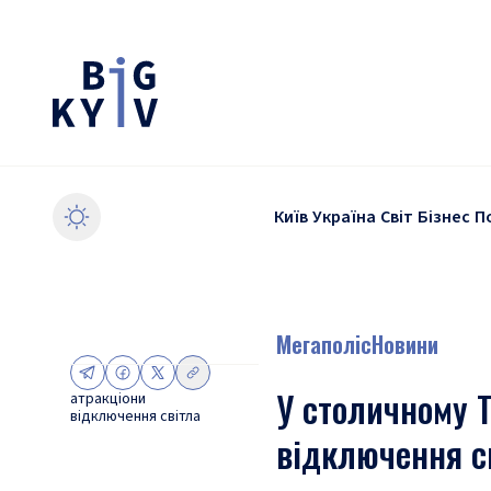
Київ
Україна
Світ
Бізнес
П
Мегаполіс
Новини
У столичному Т
атракціони
відключення світла
відключення с