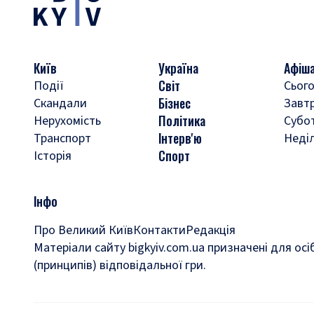
Київ
Україна
Афіш
Світ
Події
Сього
Бізнес
Скандали
Завт
Політика
Нерухомість
Субо
Інтерв'ю
Транспорт
Неді
Спорт
Історія
Інфо
Про Великий Київ
Контакти
Редакція
Матеріали сайту bigkyiv.com.ua призначені для осі
(принципів) відповідальної гри.