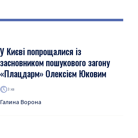
У Києві попрощалися із
засновником пошукового загону
«Плацдарм» Олексієм Юковим
3 хв
Галина Ворона