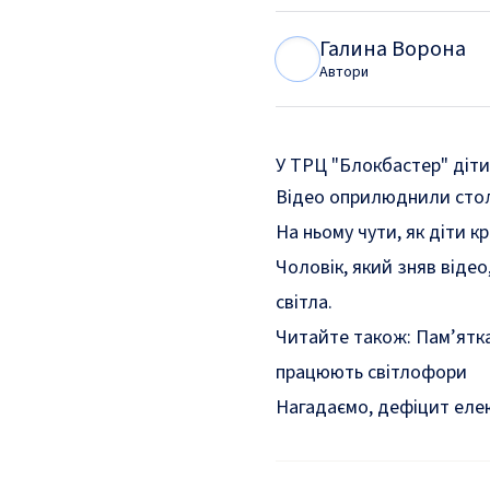
Галина Ворона
Г
В
Автори
У ТРЦ "Блокбастер" діти
Відео оприлюднили стол
На ньому чути, як діти кр
Чоловік, який зняв відео
світла.
Читайте також:
Пам’ятка
працюють світлофори
Нагадаємо, дефіцит еле