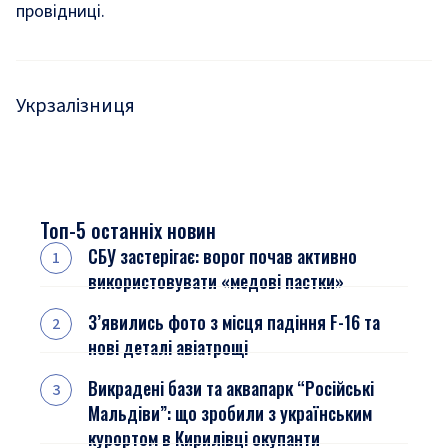
провідниці.
Укрзалізниця
Топ-5 останніх новин
СБУ застерігає: ворог почав активно
використовувати «медові пастки»
З’явились фото з місця падіння F-16 та
нові деталі авіатрощі
Викрадені бази та аквапарк “Російські
Мальдіви”: що зробили з українським
курортом в Кирилівці окупанти