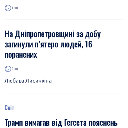
1 хв
На Дніпропетровщині за добу
загинули п’ятеро людей, 16
поранених
2 хв
Любава Лисичкіна
Світ
Трамп вимагав від Гегсета пояснень