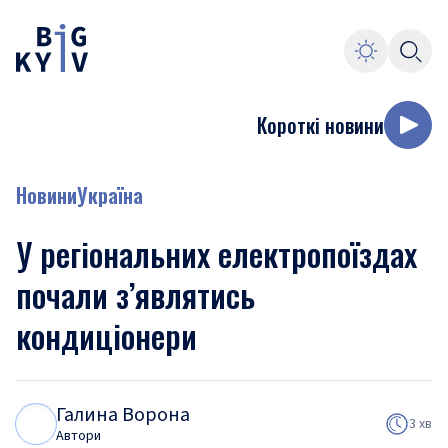
Короткі новини
Новини
Україна
У регіональних електропоїздах
почали з’являтись
кондиціонери
Галина Ворона
Г
В
3 хв
Автори