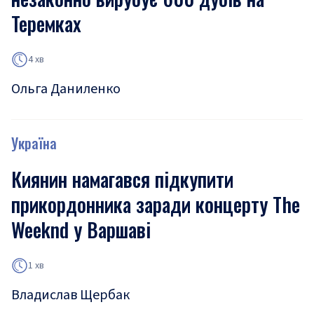
Теремках
4 хв
Ольга Даниленко
Україна
Киянин намагався підкупити
прикордонника заради концерту The
Weeknd у Варшаві
1 хв
Владислав Щербак