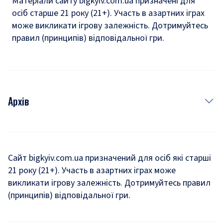
Матеріали сайту bigkyiv.com.ua призначені для
осіб старше 21 року (21+). Участь в азартних іграх
може викликати ігрову залежність. Дотримуйтесь
правил (принципів) відповідальної гри.
Архів
Новини
Історія
Сайт bigkyiv.com.ua призначений для осіб які старші
21 року (21+). Участь в азартних іграх може
Комуналка
викликати ігрову залежність. Дотримуйтесь правил
Хроніки війни
(принципів) відповідальної гри.
Пошук зниклих людей під час війни