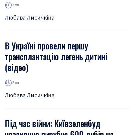
2 хв
Любава Лисичкіна
В Україні провели першу
трансплантацію легень дитині
(відео)
2 хв
Любава Лисичкіна
Під час війни: Київзеленбуд
незаконно вирубує 600 дубів на