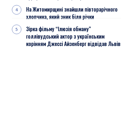
На Житомирщині знайшли півторарічного
хлопчика, який зник біля річки
Зірка фільму “Ілюзія обману”
голлівудський актор з українським
корінням Джессі Айзенберг відвідав Львів