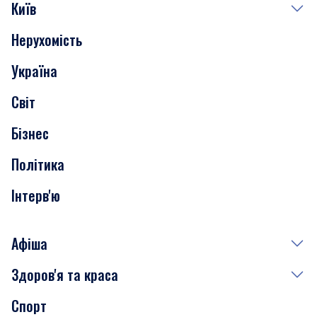
Київ
Нерухомість
Події
Україна
Скандали
Світ
Нерухомість
Бізнес
Транспорт
Політика
Інтерв'ю
Афіша
Здоров'я та краса
Сьогодні
Спорт
Завтра
Медицина