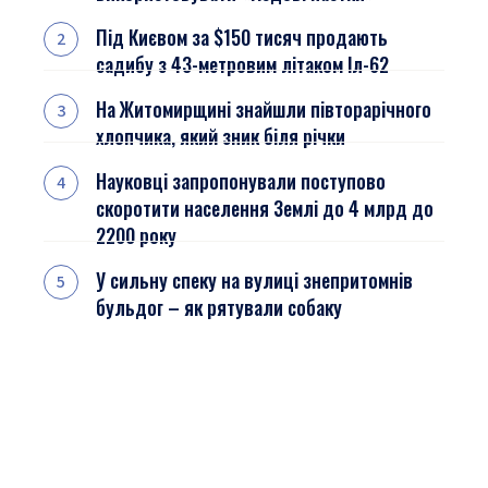
Під Києвом за $150 тисяч продають
садибу з 43-метровим літаком Іл-62
На Житомирщині знайшли півторарічного
хлопчика, який зник біля річки
Науковці запропонували поступово
скоротити населення Землі до 4 млрд до
2200 року
У сильну спеку на вулиці знепритомнів
бульдог – як рятували собаку