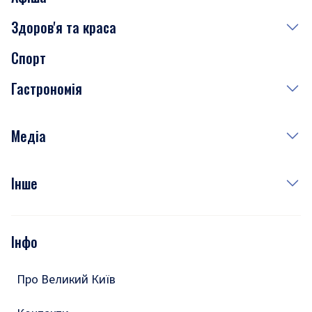
Здоров'я та краса
Сьогодні
Спорт
Завтра
Медицина
Гастрономія
Субота
Краса
Неділя
Здоров'я
Рецепти
Медіа
Куди сходити у столиці
Фото
Інше
Відео
Опитування
Подкасти
Інфо
Тести
Про Великий Київ