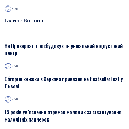
3 хв
Галина Ворона
На Прикарпатті розбудовують унікальний відпустовий
центр
3 хв
Обгорілі книжки з Харкова привезли на BestsellerFest у
Львові
2 хв
15 років ув’язнення отримав молодик за зґвалтування
малолітніх падчерок