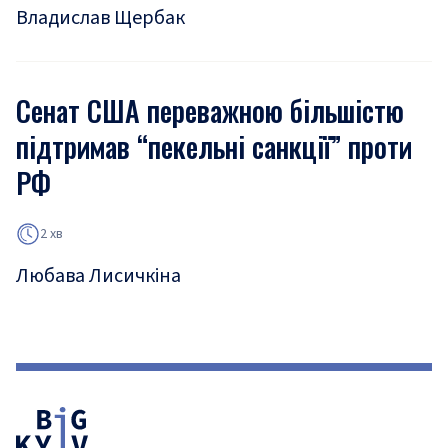
Владислав Щербак
Сенат США переважною більшістю
підтримав “пекельні санкції” проти
РФ
2 хв
Любава Лисичкіна