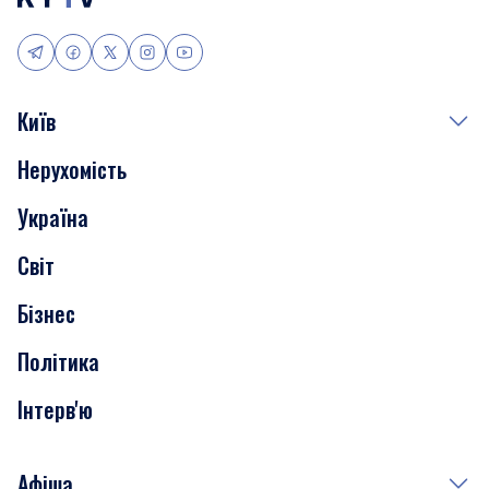
Київ
Нерухомість
Події
Україна
Скандали
Світ
Нерухомість
Бізнес
Транспорт
Політика
Інтерв'ю
Афіша