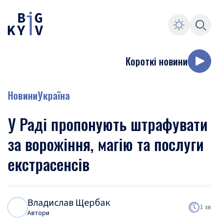
Короткі новини
Новини
Україна
У Раді пропонують штрафувати
за ворожіння, магію та послуги
екстрасенсів
Владислав Щербак
В
Щ
1 хв
Автори