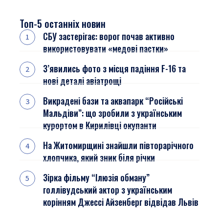
Топ-5 останніх новин
СБУ застерігає: ворог почав активно
використовувати «медові пастки»
З’явились фото з місця падіння F-16 та
нові деталі авіатрощі
Викрадені бази та аквапарк “Російські
Мальдіви”: що зробили з українським
курортом в Кирилівці окупанти
На Житомирщині знайшли півторарічного
хлопчика, який зник біля річки
Зірка фільму “Ілюзія обману”
голлівудський актор з українським
корінням Джессі Айзенберг відвідав Львів