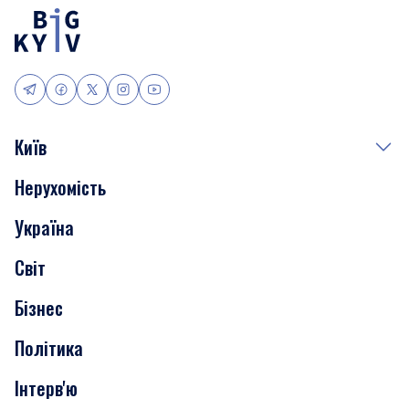
Київ
Нерухомість
Події
Україна
Скандали
Світ
Нерухомість
Бізнес
Транспорт
Політика
Інтерв'ю