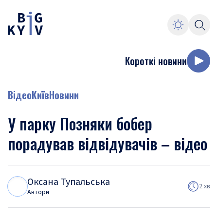
Короткі новини
Відео
Київ
Новини
У парку Позняки бобер
порадував відвідувачів – відео
Оксана Тупальська
О
Т
2 хв
Автори