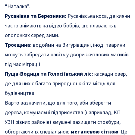
“Наталка”.
Русанівка та Березняки:
Русанівська коса, де кияни
часто знімають на відео бобрів, що плавають в
ополонках серед зими.
Троєщина:
водойми на Вигурівщині, іноді тварини
можуть забредати навіть у двори житлових масивів
під час міграції.
Пуща-Водиця та Голосіївський ліс:
каскади озер,
де для них є багато природної їжі та місць для
будівництва.
Варто зазначити, що для того, аби зберегти
дерева, комунальні підприємства (наприклад, КП
УЗН різних районів) змушені захищати стовбури,
обгортаючи їх спеціальною
металевою сіткою
. Це