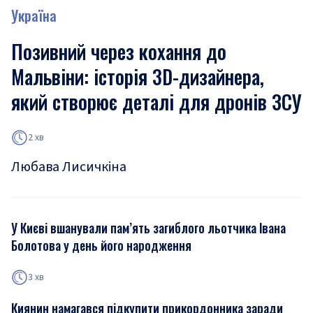
Україна
Позивний через кохання до
Мальвіни: історія 3D-дизайнера,
який створює деталі для дронів ЗСУ
2 хв
Любава Лисичкіна
У Києві вшанували пам’ять загиблого льотчика Івана
Болотова у день його народження
3 хв
Киянин намагався підкупити прикордонника заради