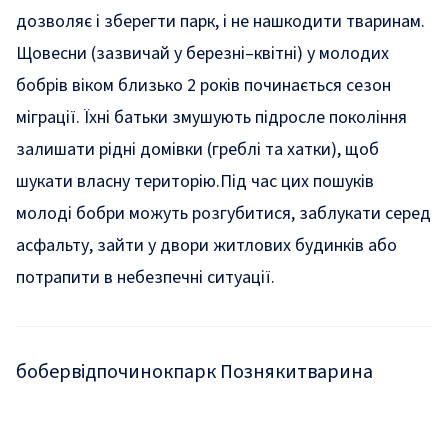
дозволяє і зберегти парк, і не нашкодити тваринам.
Щовесни (зазвичай у березні–квітні) у молодих
бобрів віком близько 2 років починається сезон
міграції. Їхні батьки змушують підросле покоління
залишати рідні домівки (греблі та хатки), щоб
шукати власну територію.Під час цих пошуків
молоді бобри можуть розгубитися, заблукати серед
асфальту, зайти у двори житлових будинків або
потрапити в небезпечні ситуації.
бобер
відпочинок
парк Позняки
тварина