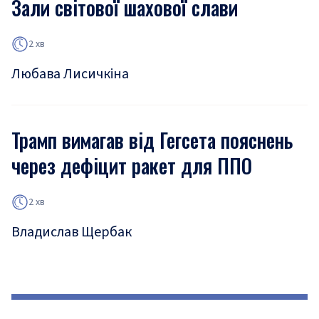
Зали світової шахової слави
2 хв
Любава Лисичкіна
Трамп вимагав від Гегсета пояснень
через дефіцит ракет для ППО
2 хв
Владислав Щербак