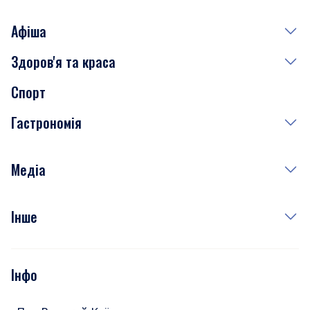
Афіша
Здоров'я та краса
Сьогодні
Спорт
Завтра
Медицина
Гастрономія
Субота
Краса
Неділя
Здоров'я
Рецепти
Медіа
Куди сходити у столиці
Фото
Інше
Відео
Опитування
Подкасти
Інфо
Тести