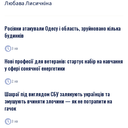
Любава Лисичкіна
Росіяни атакували Одесу і область, зруйновано кілька
будинків
3 хв
Нові професії для ветеранів: стартує набір на навчання
у сфері сонячної енергетики
2 хв
Шахраї під виглядом СБУ залякують українців та
змушують вчиняти злочини — як не потрапити на
гачок
3 хв