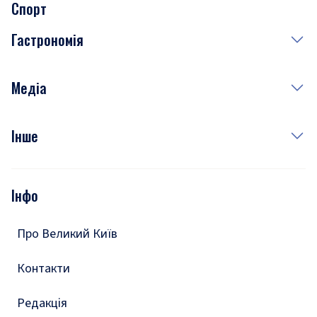
Спорт
Завтра
Медицина
Гастрономія
Субота
Краса
Неділя
Здоров'я
Рецепти
Медіа
Куди сходити у столиці
Фото
Інше
Відео
Опитування
Подкасти
Інфо
Тести
Про Великий Київ
Контакти
Редакція