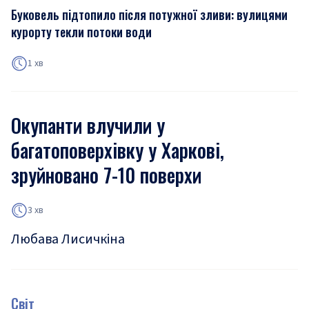
Буковель підтопило після потужної зливи: вулицями
курорту текли потоки води
1 хв
Окупанти влучили у
багатоповерхівку у Харкові,
зруйновано 7-10 поверхи
3 хв
Любава Лисичкіна
Світ