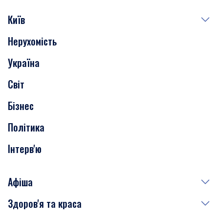
Київ
Нерухомість
Події
Україна
Скандали
Світ
Нерухомість
Бізнес
Транспорт
Політика
Інтерв'ю
Афіша
Здоров'я та краса
Сьогодні