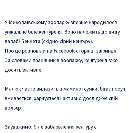
У Миколаївському зоопарку вперше народилося
унікальне біле кенгуреня. Воно належить до виду
валабі Беннета (східно-сірий кенгуру).
Про це
розповіли
на Facebook-сторінці звіринця.
За словами працівників зоопарку, кенгуреня вже
досить активне.
Малюк часто вилазить з маминої сумки, бігає поруч,
вмивається, харчується і активно досліджує свій
вольєр.
Зауважимо, біле забарвлення кенгуру є