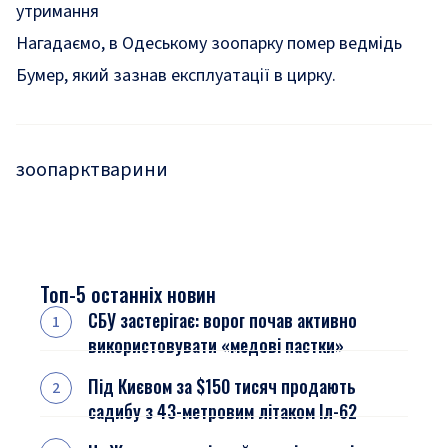
утримання
Нагадаємо, в Одеському зоопарку
помер
ведмідь
Бумер, який зазнав експлуатації в цирку.
зоопарк
тварини
Топ-5 останніх новин
СБУ застерігає: ворог почав активно
використовувати «медові пастки»
Під Києвом за $150 тисяч продають
садибу з 43-метровим літаком Іл-62