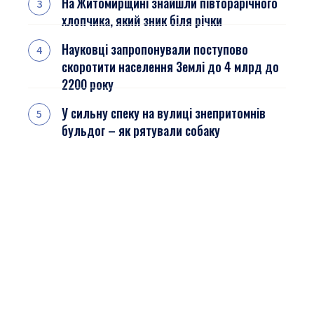
На Житомирщині знайшли півторарічного
хлопчика, який зник біля річки
Науковці запропонували поступово
скоротити населення Землі до 4 млрд до
2200 року
У сильну спеку на вулиці знепритомнів
бульдог – як рятували собаку