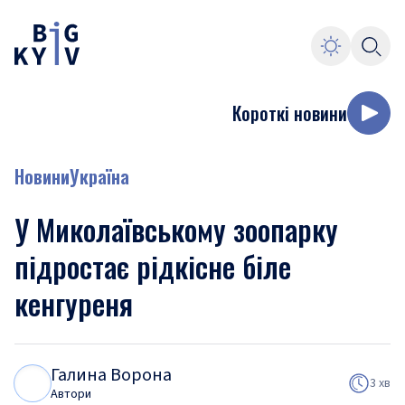
Короткі новини
Новини
Україна
У Миколаївському зоопарку
підростає рідкісне біле
кенгуреня
Галина Ворона
Г
В
3 хв
Автори