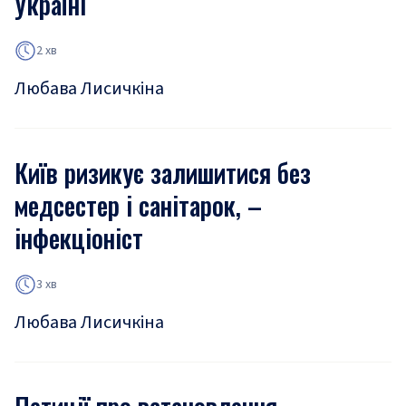
Україні
2 хв
Любава Лисичкіна
Київ ризикує залишитися без
медсестер і санітарок, –
інфекціоніст
3 хв
Любава Лисичкіна