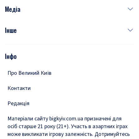
Неділя
Здоров'я
Рецепти
Медіа
Куди сходити у столиці
Фото
Інше
Відео
Опитування
Подкасти
Інфо
Тести
Про Великий Київ
Контакти
Редакція
Матеріали сайту bigkyiv.com.ua призначені для
осіб старше 21 року (21+). Участь в азартних іграх
може викликати ігрову залежність. Дотримуйтесь