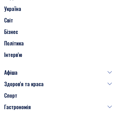
Події
Україна
Скандали
Світ
Нерухомість
Бізнес
Транспорт
Політика
Інтерв'ю
Афіша
Здоров'я та краса
Сьогодні
Спорт
Завтра
Медицина
Гастрономія
Субота
Краса