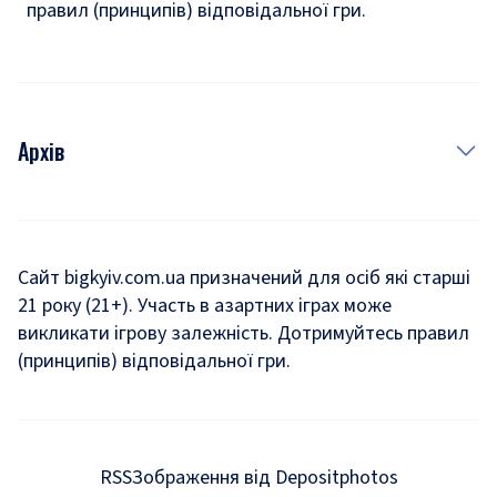
правил (принципів) відповідальної гри.
Архів
Новини
Історія
Сайт bigkyiv.com.ua призначений для осіб які старші
21 року (21+). Участь в азартних іграх може
Комуналка
викликати ігрову залежність. Дотримуйтесь правил
Хроніки війни
(принципів) відповідальної гри.
Пошук зниклих людей під час війни
Дозвілля
RSS
Зображення від Depositphotos
Мегаполіс