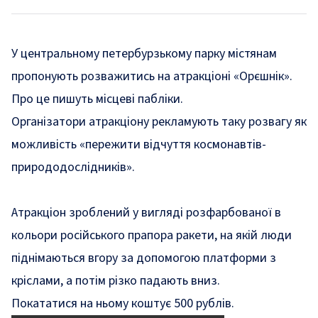
У центральному петербурзькому парку містянам
пропонують розважитись на атракціоні «Орєшнік».
Про це
пишуть
місцеві пабліки.
Організатори атракціону рекламують таку розвагу як
можливість «пережити відчуття космонавтів-
природодослідників».
Атракціон зроблений у вигляді розфарбованої в
кольори російського прапора ракети, на якій люди
піднімаються вгору за допомогою платформи з
кріслами, а потім різко падають вниз.
Покататися на ньому коштує 500 рублів.