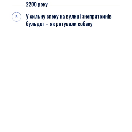
2200 року
У сильну спеку на вулиці знепритомнів
бульдог – як рятували собаку