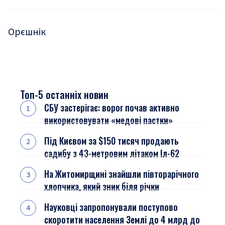
Орєшнік
Топ-5 останніх новин
СБУ застерігає: ворог почав активно
використовувати «медові пастки»
Під Києвом за $150 тисяч продають
садибу з 43-метровим літаком Іл-62
На Житомирщині знайшли півторарічного
хлопчика, який зник біля річки
Науковці запропонували поступово
скоротити населення Землі до 4 млрд до