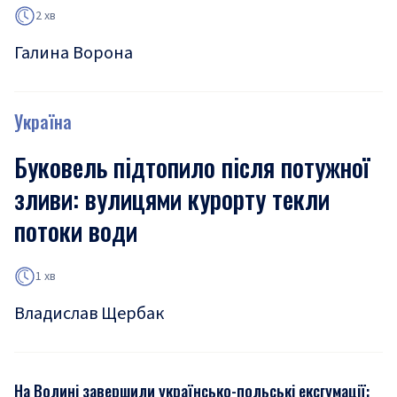
2 хв
Галина Ворона
Україна
Буковель підтопило після потужної
зливи: вулицями курорту текли
потоки води
1 хв
Владислав Щербак
На Волині завершили українсько-польські ексгумації: