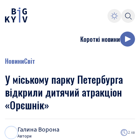
Короткі новини
Новини
Світ
У міському парку Петербурга
відкрили дитячий атракціон
«Орєшнік»
Галина Ворона
Г
В
2 хв
Автори