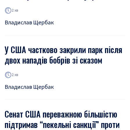
2 хв
Владислав Щербак
У США частково закрили парк після
двох нападів бобрів зі сказом
2 хв
Владислав Щербак
Сенат США переважною більшістю
підтримав “пекельні санкції” проти