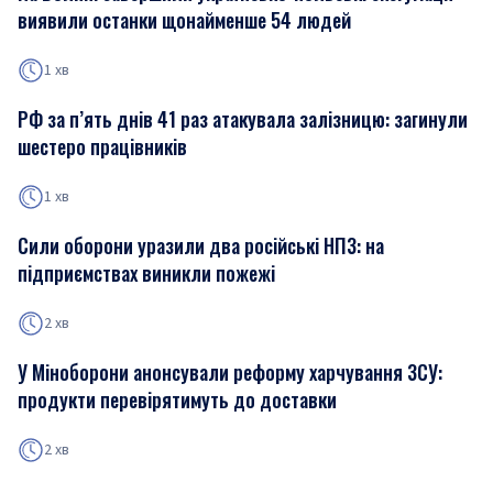
виявили останки щонайменше 54 людей
1 хв
РФ за п’ять днів 41 раз атакувала залізницю: загинули
шестеро працівників
1 хв
Сили оборони уразили два російські НПЗ: на
підприємствах виникли пожежі
2 хв
У Міноборони анонсували реформу харчування ЗСУ:
продукти перевірятимуть до доставки
2 хв