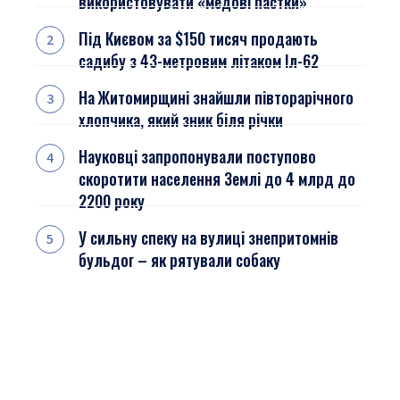
використовувати «медові пастки»
Під Києвом за $150 тисяч продають
садибу з 43-метровим літаком Іл-62
На Житомирщині знайшли півторарічного
хлопчика, який зник біля річки
Науковці запропонували поступово
скоротити населення Землі до 4 млрд до
2200 року
У сильну спеку на вулиці знепритомнів
бульдог – як рятували собаку