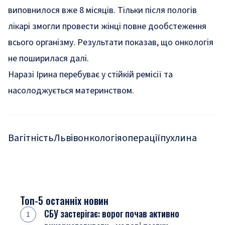
виповнилося вже 8 місяців. Тільки після пологів
лікарі змогли провести жінці повне дообстеження
всього організму. Результати показав, що онкологія
не поширилася далі.
Наразі Ірина перебуває у стійкій ремісії та
насолоджується материнством.
Вагітність
Львів
онкологія
операції
пухлина
Топ-5 останніх новин
СБУ застерігає: ворог почав активно