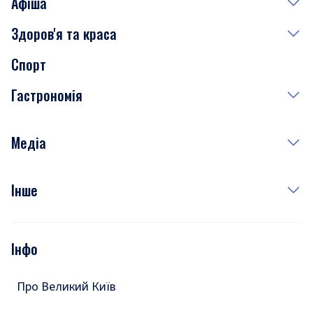
Афіша
Здоров'я та краса
Сьогодні
Спорт
Завтра
Медицина
Гастрономія
Субота
Краса
Неділя
Здоров'я
Рецепти
Медіа
Куди сходити у столиці
Фото
Інше
Відео
Опитування
Подкасти
Інфо
Тести
Про Великий Київ