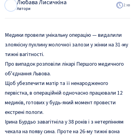
Любава Лисичкіна
Л
Л
2 хв
Автори
Медики провели унікальну операцію — видалили
злоякісну пухлину молочної залози у жінки на 31-му
тижні вагітності.
Про випадок розповіли лікарі
Першого медичного
об’єднання Львова
.
Щоб убезпечити матір та її ненародженого
первістка, в операційній одночасно працювали 12
медиків, готових у будь-який момент провести
екстрені пологи.
Ірина Бурдьо завагітніла у 38 років і з нетерпінням
чекала на появу сина. Проте на 26-му тижні вона