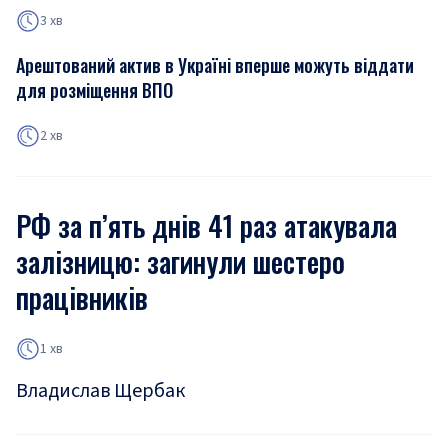
3 хв
Арештований актив в Україні вперше можуть віддати
для розміщення ВПО
2 хв
РФ за п’ять днів 41 раз атакувала
залізницю: загинули шестеро
працівників
1 хв
Владислав Щербак