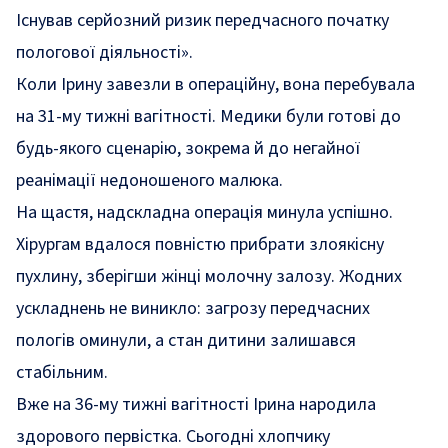
Існував серйозний ризик передчасного початку
пологової діяльності».
Коли Ірину завезли в операційну, вона перебувала
на 31-му тижні вагітності. Медики були готові до
будь-якого сценарію, зокрема й до негайної
реанімації недоношеного малюка.
На щастя, надскладна операція минула успішно.
Хірургам вдалося повністю прибрати злоякісну
пухлину, зберігши жінці молочну залозу. Жодних
ускладнень не виникло: загрозу передчасних
пологів оминули, а стан дитини залишався
стабільним.
Вже на 36-му тижні вагітності Ірина народила
здорового первістка. Сьогодні хлопчику