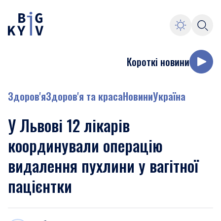
Короткі новини
Здоров'я
Здоров'я та краса
Новини
Україна
У Львові 12 лікарів
координували операцію
видалення пухлини у вагітної
пацієнтки