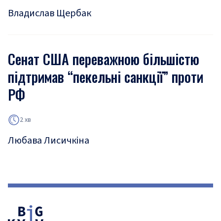
Владислав Щербак
Сенат США переважною більшістю
підтримав “пекельні санкції” проти
РФ
2 хв
Любава Лисичкіна