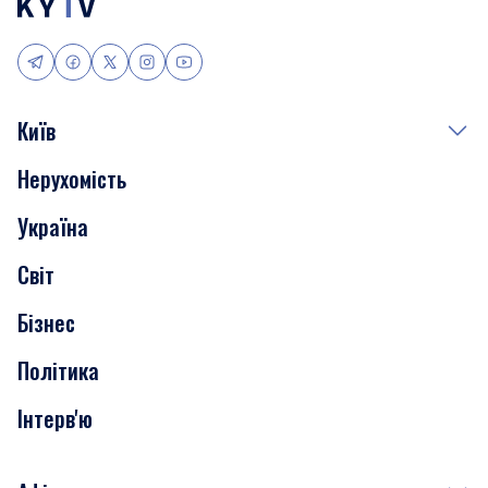
Київ
Нерухомість
Події
Україна
Скандали
Світ
Нерухомість
Бізнес
Транспорт
Політика
Інтерв'ю