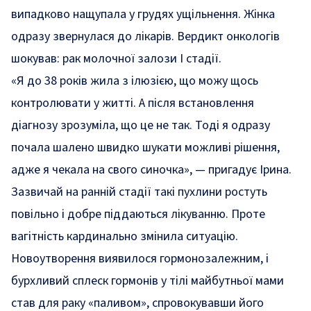
випадково нащупала у грудях ущільнення. Жінка
одразу звернулася до лікарів. Вердикт онкологів
шокував: рак молочної залози I стадії.
«Я до 38 років жила з ілюзією, що можу щось
контролювати у житті. А після встановлення
діагнозу зрозуміла, що це не так. Тоді я одразу
почала шалено швидко шукати можливі рішення,
адже я чекала на свого синочка», — пригадує Ірина.
Зазвичай на ранній стадії такі пухлини ростуть
повільно і добре піддаються лікуванню. Проте
вагітність кардинально змінила ситуацію.
Новоутворення виявилося гормонозалежним, і
бурхливий сплеск гормонів у тілі майбутньої мами
став для раку «паливом», спровокувавши його