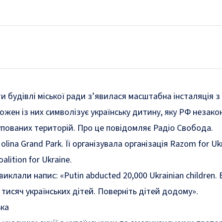
и будівлі міської ради з’явилася масштабна інсталяція з
жен із них символізує українську дитину, яку РФ незако
пованих територій. Про це повідомляє Радіо Свобода.
olina Grand Park. Її організувала організація Razom for Uk
alition for Ukraine.
клали напис: «Putin abducted 20,000 Ukrainian children. B
 тисяч українських дітей. Поверніть дітей додому».
ька