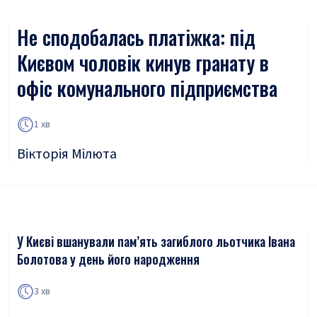
Не сподобалась платіжка: під
Києвом чоловік кинув гранату в
офіс комунального підприємства
1 хв
Вікторія Мілюта
У Києві вшанували пам’ять загиблого льотчика Івана
Болотова у день його народження
3 хв