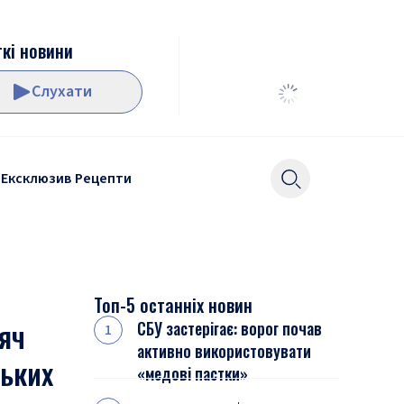
кі новини
Слухати
Ексклюзив
Рецепти
Топ-5 останніх новин
яч
СБУ застерігає: ворог почав
активно використовувати
ських
«медові пастки»