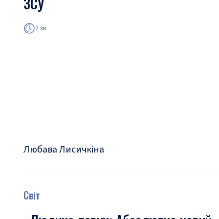
ЗСУ
2 хв
Любава Лисичкіна
Світ