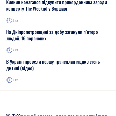
Киянин намагався підкупити прикордонника заради
концерту The Weeknd у Варшаві
1 хв
На Дніпропетровщині за добу загинули п’ятеро
людей, 16 поранених
2 хв
В Україні провели першу трансплантацію легень
дитині (відео)
2 хв