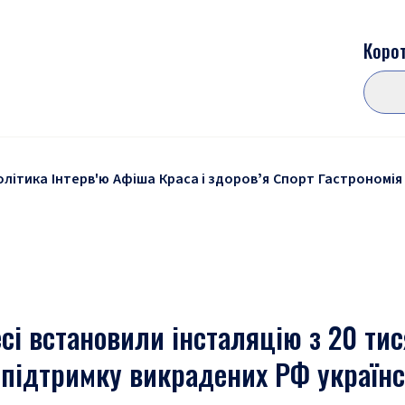
Корот
олітика
Інтерв'ю
Афіша
Краса і здоровʼя
Спорт
Гастрономія
і встановили інсталяцію з 20 тис
 підтримку викрадених РФ україн