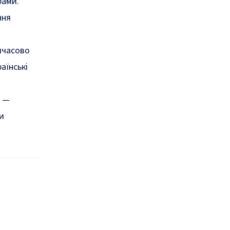
рами.
ння
мчасово
аїнські
и —
и