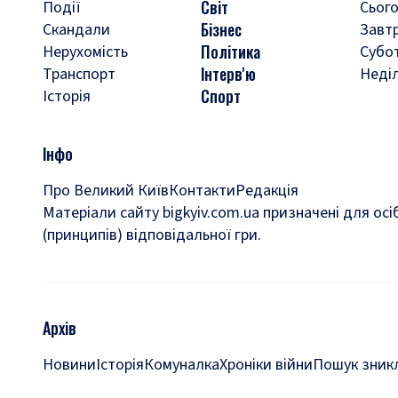
Світ
Події
Сього
Бізнес
Скандали
Завт
Політика
Нерухомість
Субо
Інтерв'ю
Транспорт
Неді
Спорт
Історія
Інфо
Про Великий Київ
Контакти
Редакція
Матеріали сайту bigkyiv.com.ua призначені для осі
(принципів) відповідальної гри.
Архів
Новини
Історія
Комуналка
Хроніки війни
Пошук зникл