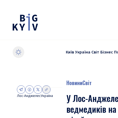
Київ
Україна
Світ
Бізнес
П
Новини
Світ
У Лос-Анджелес
Лос-Анджелес
Україна
ведмедиків на