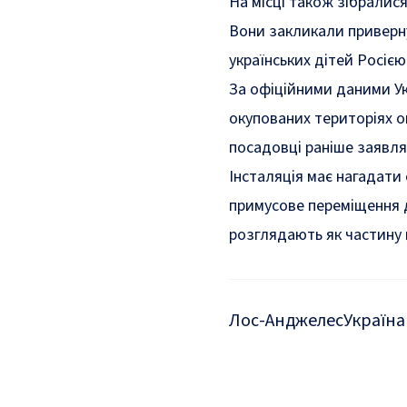
На місці також зібралис
Вони закликали приверн
українських дітей Росією
За офіційними даними Ук
окупованих територіях о
посадовці раніше заявля
Інсталяція має нагадати
примусове переміщення д
розглядають як частину 
Лос-Анджелес
Україна