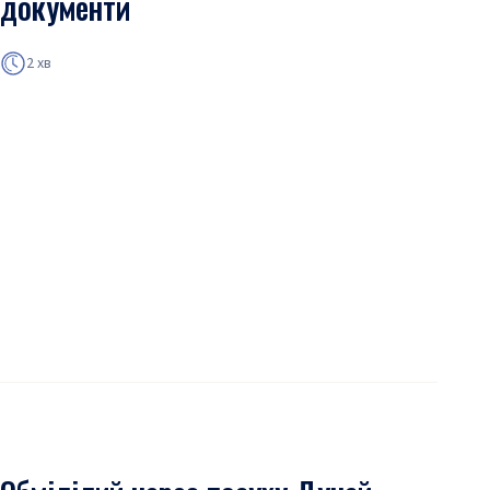
документи
2 хв