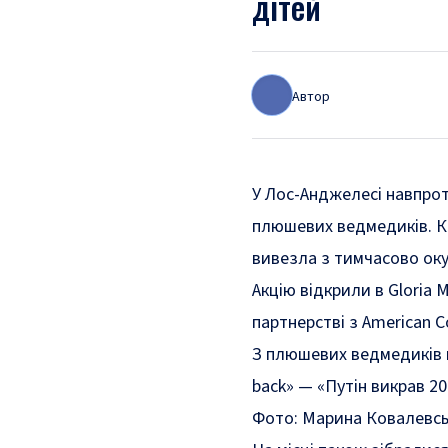
дітей
Автор
У Лос-Анджелесі навпрот
плюшевих ведмедиків. Ко
вивезла з тимчасово оку
Акцію відкрили в Gloria M
партнерстві з American Co
З плюшевих ведмедиків ви
back» — «Путін викрав 20
Фото: Марина Ковалевс