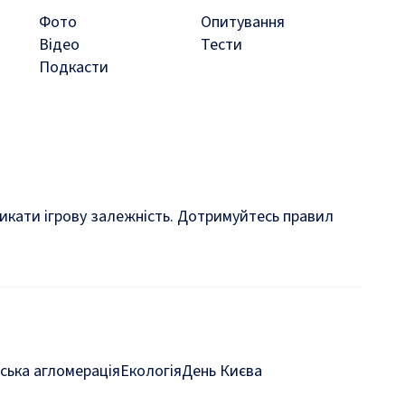
Фото
Опитування
Відео
Тести
Подкасти
кликати ігрову залежність. Дотримуйтесь правил
ська агломерація
Екологія
День Києва