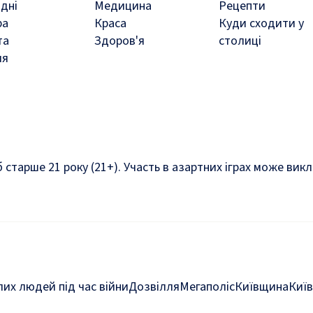
дні
Медицина
Рецепти
ра
Краса
Куди сходити у
та
Здоров'я
столиці
ля
б старше 21 року (21+). Участь в азартних іграх може ви
их людей під час війни
Дозвілля
Мегаполіс
Київщина
Київ