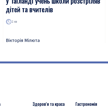
У Таїланді учень школи розстріляв
дітей та вчителів
2 хв
Вікторія Мілюта
а
Здоров'я та краса
Гастрономія