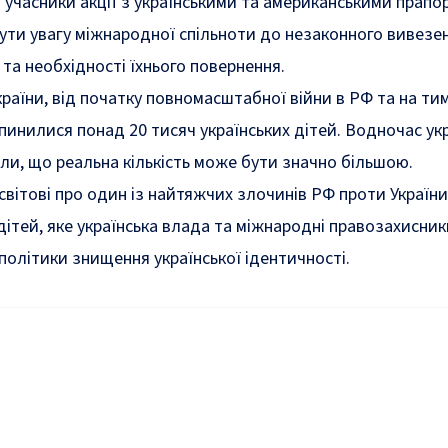
я учасники акції з українськими та американськими прапо
ути увагу міжнародної спільноти до незаконного вивезе
 та необхідності їхнього повернення.
раїни, від початку повномасштабної війни в РФ та на ти
пинилися понад 20 тисяч українських дітей. Водночас укр
ли, що реальна кількість може бути значно більшою.
 світові про один із найтяжчих злочинів РФ проти Україн
ітей, яке українська влада та міжнародні правозахисник
політики знищення української ідентичності.