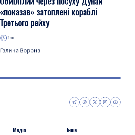
Обмілілий через посуху Дунай
«показав» затоплені кораблі
Третього рейху
2 хв
Галина Ворона
Медіа
Інше