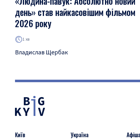
«Людина-павук: Абсолютно новий
день» став найкасовішим фільмом
2026 року
1 хв
Владислав Щербак
Київ
Україна
Афіш