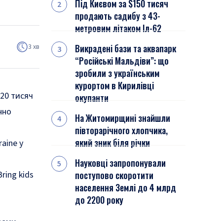
Під Києвом за $150 тисяч
продають садибу з 43-
метровим літаком Іл-62
3 хв
Викрадені бази та аквапарк
“Російські Мальдіви”: що
зробили з українським
курортом в Кирилівці
 20 тисяч
окупанти
нно
На Житомирщині знайшли
півторарічного хлопчика,
який зник біля річки
raine у
Науковці запропонували
ring kids
поступово скоротити
населення Землі до 4 млрд
до 2200 року