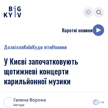
Короткі новини
Дозвілля
Київ
Куди піти
Новини
У Києві започатковують
щотижневі концерти
карильйонної музики
Галина Ворона
Г
В
2 хв
Автори