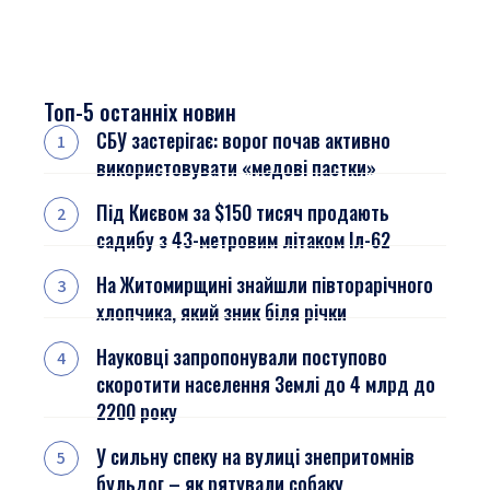
Топ-5 останніх новин
СБУ застерігає: ворог почав активно
використовувати «медові пастки»
Під Києвом за $150 тисяч продають
садибу з 43-метровим літаком Іл-62
На Житомирщині знайшли півторарічного
хлопчика, який зник біля річки
Науковці запропонували поступово
скоротити населення Землі до 4 млрд до
2200 року
У сильну спеку на вулиці знепритомнів
бульдог – як рятували собаку