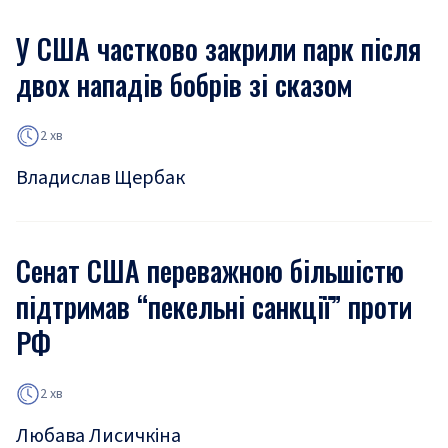
У США частково закрили парк після
двох нападів бобрів зі сказом
2 хв
Владислав Щербак
Сенат США переважною більшістю
підтримав “пекельні санкції” проти
РФ
2 хв
Любава Лисичкіна