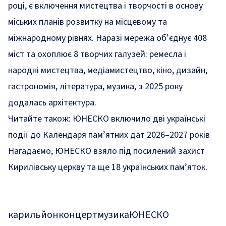
році, є включення мистецтва і творчості в основу
міських планів розвитку на місцевому та
міжнародному рівнях. Наразі мережа об’єднує 408
міст та охоплює 8 творчих галузей: ремесла і
народні мистецтва, медіамистецтво, кіно, дизайн,
гастрономія, література, музика, з 2025 року
додалась архітектура.
Читайте також:
ЮНЕСКО включило дві українські
події до Календаря пам’ятних дат 2026–2027 років
Нагадаємо, ЮНЕСКО
взяло під посилений захист
Кирилівську церкву та ще 18 українських пам’яток.
карильйон
концерт
музика
ЮНЕСКО