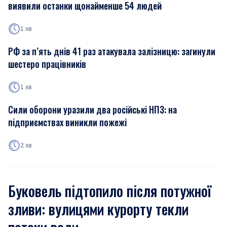
виявили останки щонайменше 54 людей
1 хв
РФ за п’ять днів 41 раз атакувала залізницю: загинули
шестеро працівників
1 хв
Сили оборони уразили два російські НПЗ: на
підприємствах виникли пожежі
2 хв
Буковель підтопило після потужної
зливи: вулицями курорту текли