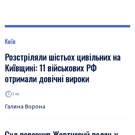
Київ
Розстріляли шістьох цивільних на
Київщині: 11 військових РФ
отримали довічні вироки
2 хв
Галина Ворона
Суд повернув Жовтневий палац у