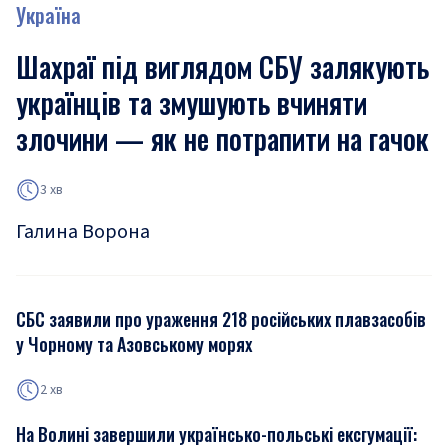
Україна
Шахраї під виглядом СБУ залякують
українців та змушують вчиняти
злочини — як не потрапити на гачок
3 хв
Галина Ворона
СБС заявили про ураження 218 російських плавзасобів
у Чорному та Азовському морях
2 хв
На Волині завершили українсько-польські ексгумації: