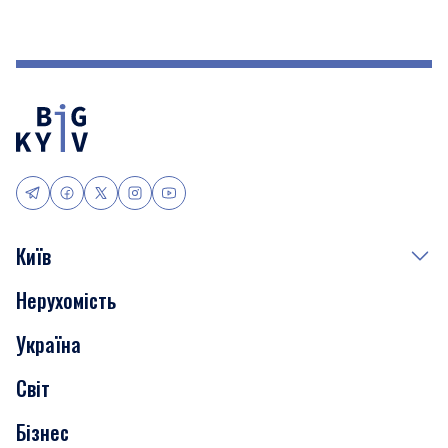
Київ
Нерухомість
Події
Україна
Скандали
Світ
Нерухомість
Бізнес
Транспорт