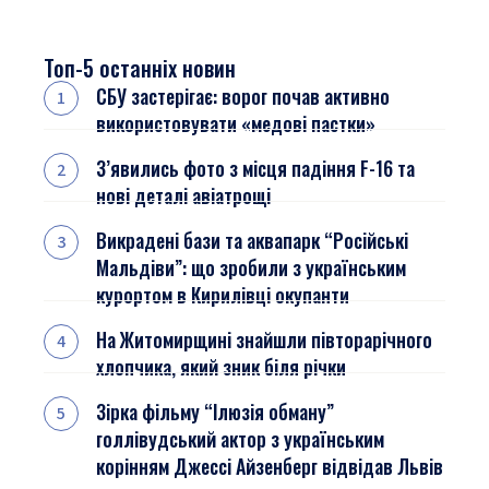
Топ-5 останніх новин
СБУ застерігає: ворог почав активно
використовувати «медові пастки»
З’явились фото з місця падіння F-16 та
нові деталі авіатрощі
Викрадені бази та аквапарк “Російські
Мальдіви”: що зробили з українським
курортом в Кирилівці окупанти
На Житомирщині знайшли півторарічного
хлопчика, який зник біля річки
Зірка фільму “Ілюзія обману”
голлівудський актор з українським
корінням Джессі Айзенберг відвідав Львів