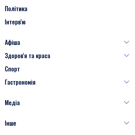
Політика
Інтерв'ю
Афіша
Здоров'я та краса
Сьогодні
Спорт
Завтра
Медицина
Гастрономія
Субота
Краса
Неділя
Здоров'я
Рецепти
Медіа
Куди сходити у столиці
Фото
Інше
Відео