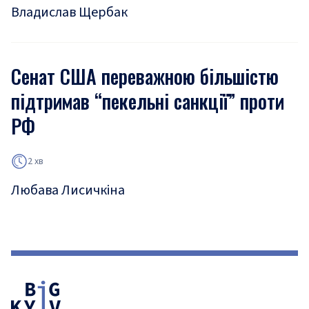
Владислав Щербак
Сенат США переважною більшістю
підтримав “пекельні санкції” проти
РФ
2 хв
Любава Лисичкіна