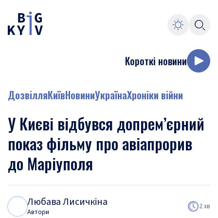
Короткі новини
Дозвілля
Київ
Новини
Україна
Хроніки війни
У Києві відбувся допрем’єрний
показ фільму про авіапрорив
до Маріуполя
Любава Лисичкіна
Л
Л
2 хв
Автори