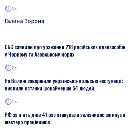
3 хв
Галина Ворона
СБС заявили про ураження 218 російських плавзасобів
у Чорному та Азовському морях
2 хв
На Волині завершили українсько-польські ексгумації:
виявили останки щонайменше 54 людей
1 хв
РФ за п’ять днів 41 раз атакувала залізницю: загинули
шестеро працівників