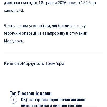
дивіться сьогодні, 18 травня 2026 року, о 15:15 на
каналі 2+2.
Честь і слава усім воїнам, які брали участь у
героїчній операції із авіапрориву в оточений
Маріуполь.
Київ
кіно
Маріуполь
Прем'єра
Топ-5 останніх новин
СБУ застерігає: ворог почав активно
використовувати «медові пастки»