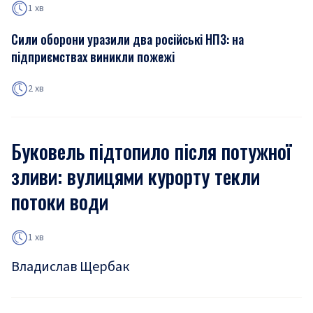
1 хв
Сили оборони уразили два російські НПЗ: на
підприємствах виникли пожежі
2 хв
Буковель підтопило після потужної
зливи: вулицями курорту текли
потоки води
1 хв
Владислав Щербак