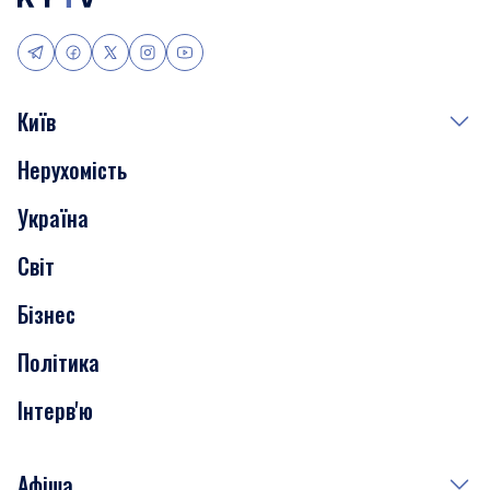
Київ
Нерухомість
Події
Україна
Скандали
Світ
Нерухомість
Бізнес
Транспорт
Політика
Інтерв'ю
Афіша