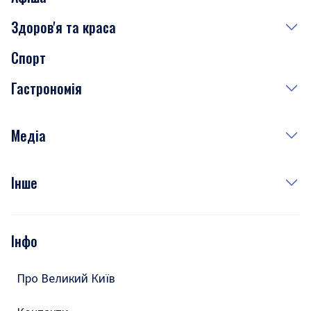
Здоров'я та краса
Сьогодні
Спорт
Завтра
Медицина
Гастрономія
Субота
Краса
Неділя
Здоров'я
Рецепти
Медіа
Куди сходити у столиці
Фото
Інше
Відео
Опитування
Подкасти
Інфо
Тести
Про Великий Київ