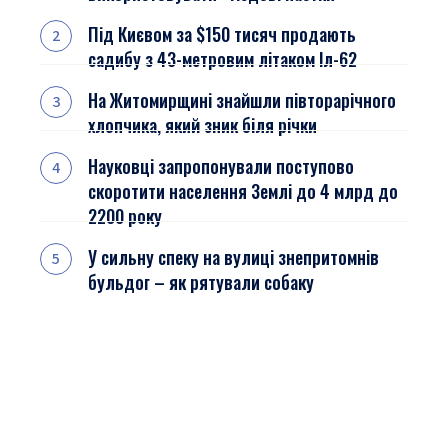
Під Києвом за $150 тисяч продають
садибу з 43-метровим літаком Іл-62
На Житомирщині знайшли півторарічного
хлопчика, який зник біля річки
Науковці запропонували поступово
скоротити населення Землі до 4 млрд до
2200 року
У сильну спеку на вулиці знепритомнів
бульдог – як рятували собаку