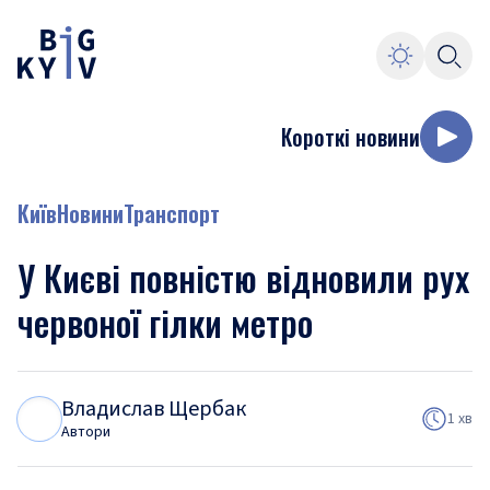
Короткі новини
Київ
Новини
Транспорт
У Києві повністю відновили рух
червоної гілки метро
Владислав Щербак
В
Щ
1 хв
Автори