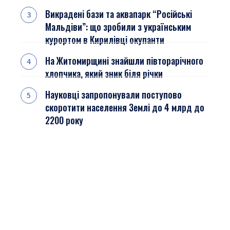
Викрадені бази та аквапарк “Російські
Мальдіви”: що зробили з українським
курортом в Кирилівці окупанти
На Житомирщині знайшли півторарічного
хлопчика, який зник біля річки
Науковці запропонували поступово
скоротити населення Землі до 4 млрд до
2200 року