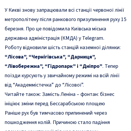
У Києві знову запрацювали всі станції червоної лінії
метрополітену після ранкового призупинення руху 15
березня. Про це повідомила Київська міська
державна адміністрація (КМДА) у Telegram.
Роботу відновили шість станцій наземної ділянки:
“Лісова”, “Чернігівська”, “Дарниця”,
“Лівобережна”, “Гідропарк” і “Дніпро”
. Тепер
поїзди курсують у звичайному режимі на всій лінії
від “Академмістечка” до “Лісової”.
Читайте також:
Замість Леніна – фонтан: бізнес
ініціює зміни перед Бессарабською площею
Раніше рух був тимчасово припинений через
пошкодження колій. Причиною стало падіння