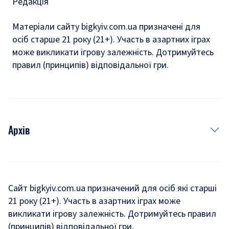
Редакція
Матеріали сайту bigkyiv.com.ua призначені для
осіб старше 21 року (21+). Участь в азартних іграх
може викликати ігрову залежність. Дотримуйтесь
правил (принципів) відповідальної гри.
Архів
Новини
Історія
Сайт bigkyiv.com.ua призначений для осіб які старші
21 року (21+). Участь в азартних іграх може
Комуналка
викликати ігрову залежність. Дотримуйтесь правил
Хроніки війни
(принципів) відповідальної гри.