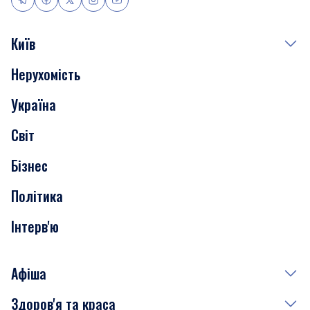
Київ
Нерухомість
Події
Україна
Скандали
Світ
Нерухомість
Бізнес
Транспорт
Політика
Інтерв'ю
Афіша
Здоров'я та краса