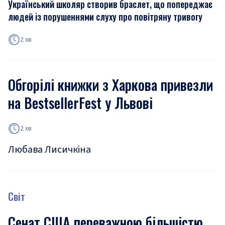
Український школяр створив браслет, що попереджає
людей із порушеннями слуху про повітряну тривогу
2 хв
Обгорілі книжки з Харкова привезли
на BestsellerFest у Львові
2 хв
Любава Лисичкіна
Світ
Сенат США переважною більшістю