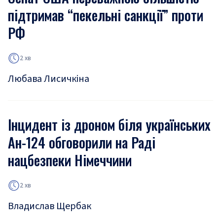
підтримав “пекельні санкції” проти
РФ
2 хв
Любава Лисичкіна
Інцидент із дроном біля українських
Ан-124 обговорили на Раді
нацбезпеки Німеччини
2 хв
Владислав Щербак