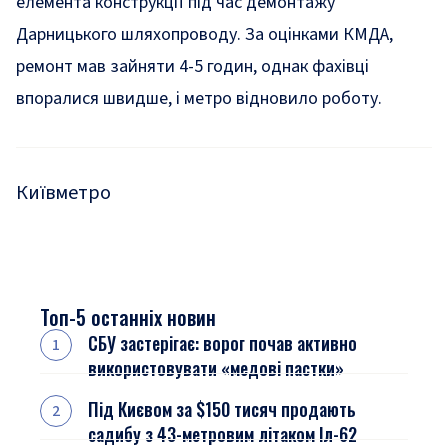
елемента конструкції під час демонтажу
Дарницького шляхопроводу. За оцінками КМДА,
ремонт мав зайняти 4-5 годин, однак фахівці
впоралися швидше, і метро відновило роботу.
Київ
метро
Топ-5 останніх новин
СБУ застерігає: ворог почав активно
використовувати «медові пастки»
Під Києвом за $150 тисяч продають
садибу з 43-метровим літаком Іл-62