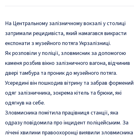
На Центральному залізничному вокзалі у столиці
затримали рецидивіста, який намагався викрасти
експонати з музейного потяга Укрзалізниці.
Як
розповіли
у поліції, зловмисник за допомогою
каменя розбив вікно залізничного вагона, відчинив
двері тамбура та проник до музейного потяга.
Усередині він пошкодив вітрину та забрав формений
одяг залізничника, зокрема кітель та брюки, які
одягнув на себе.
Зловмисника помітила працівниця станції, яка
одразу повідомила про інцидент поліцейським. За
лічені хвилини правоохоронці виявили зловмисника