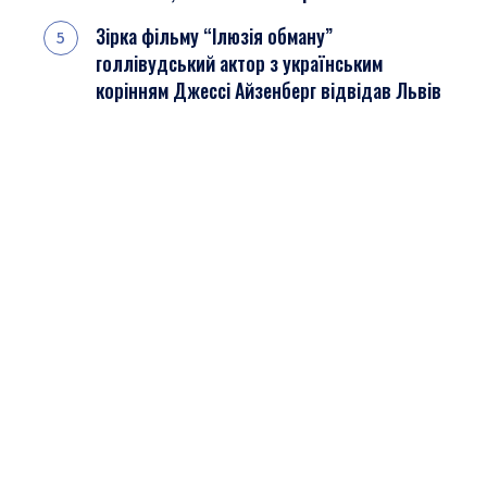
Зірка фільму “Ілюзія обману”
голлівудський актор з українським
корінням Джессі Айзенберг відвідав Львів