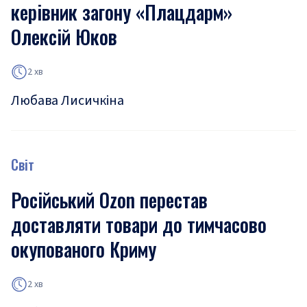
керівник загону «Плацдарм»
Олексій Юков
2 хв
Любава Лисичкіна
Світ
Російський Ozon перестав
доставляти товари до тимчасово
окупованого Криму
2 хв