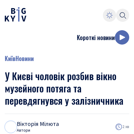
Короткі новини
Київ
Новини
У Києві чоловік розбив вікно
музейного потяга та
перевдягнувся у залізничника
Вікторія Мілюта
В
М
2 хв
Автори