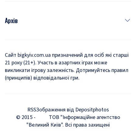
Архів
Новини
Історія
Сайт bigkyiv.com.ua призначений для осіб які старші
21 року (21+). Участь в азартних іграх може
Комуналка
викликати ігрову залежність. Дотримуйтесь правил
Хроніки війни
(принципів) відповідальної гри.
Пошук зниклих людей під час війни
Дозвілля
RSS
Зображення від Depositphotos
Мегаполіс
© 2015 -
ТОВ "Інформаційне агентство
"Великий Київ". Всі права захищені
Київщина