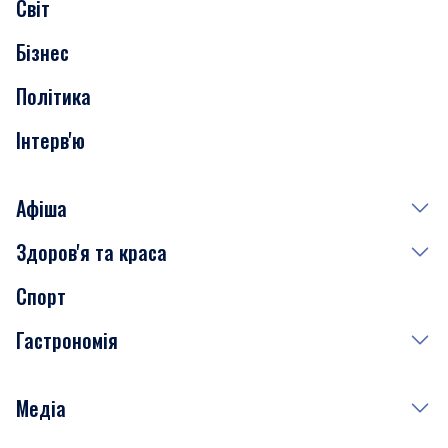
Світ
Нерухомість
Бізнес
Транспорт
Політика
Інтерв'ю
Афіша
Здоров'я та краса
Сьогодні
Спорт
Завтра
Медицина
Гастрономія
Субота
Краса
Неділя
Здоров'я
Рецепти
Медіа
Куди сходити у столиці