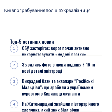
Київ
пограбування
поліція
Укрзалізниця
Топ-5 останніх новин
СБУ застерігає: ворог почав активно
використовувати «медові пастки»
З’явились фото з місця падіння F-16 та
нові деталі авіатрощі
Викрадені бази та аквапарк “Російські
Мальдіви”: що зробили з українським
курортом в Кирилівці окупанти
На Житомирщині знайшли півторарічного
хлопчика, який зник біля річки