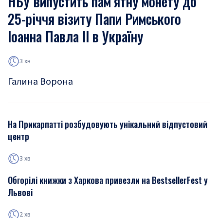
НБУ випустить пам’ятну монету до
25-річчя візиту Папи Римського
Іоанна Павла ІІ в Україну
3 хв
Галина Ворона
На Прикарпатті розбудовують унікальний відпустовий
центр
3 хв
Обгорілі книжки з Харкова привезли на BestsellerFest у
Львові
2 хв