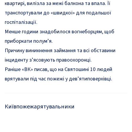
квартирі, вилізла за межі балкона та впала. Її
транспортували до «швидкої» для подальшої
госпіталізації.
Менше години знадобилося вогнеборцям, щоб
приборкати полум’я.
Причину виникнення займання та всі обставини
інциденту з’ясовують правоохоронці.
Раніше «ВК» писав, що
на Святошині 10 людей
врятували під час пожежі у дев’ятиповерхівці
.
Київ
пожежа
рятувальники