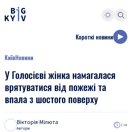
Короткі новини
Київ
Новини
У Голосієві жінка намагалася
врятуватися від пожежі та
впала з шостого поверху
Вікторія Мілюта
В
М
2 хв
Автори