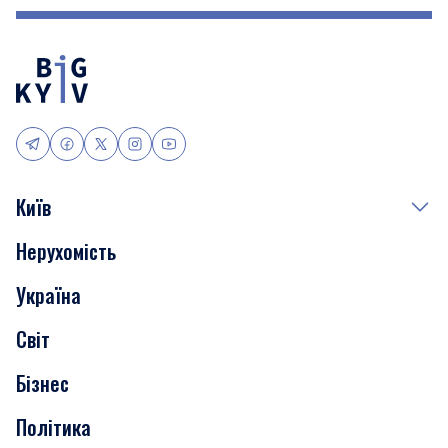
Київ
Нерухомість
Події
Україна
Скандали
Світ
Нерухомість
Бізнес
Транспорт
Політика