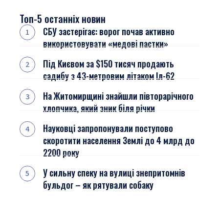
Топ-5 останніх новин
СБУ застерігає: ворог почав активно
використовувати «медові пастки»
Під Києвом за $150 тисяч продають
садибу з 43-метровим літаком Іл-62
На Житомирщині знайшли півторарічного
хлопчика, який зник біля річки
Науковці запропонували поступово
скоротити населення Землі до 4 млрд до
2200 року
У сильну спеку на вулиці знепритомнів
бульдог – як рятували собаку