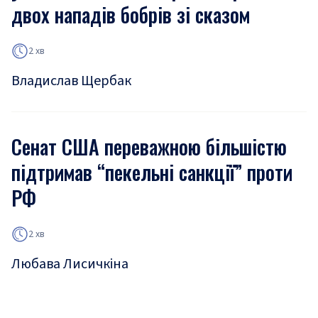
двох нападів бобрів зі сказом
2 хв
Владислав Щербак
Сенат США переважною більшістю
підтримав “пекельні санкції” проти
РФ
2 хв
Любава Лисичкіна