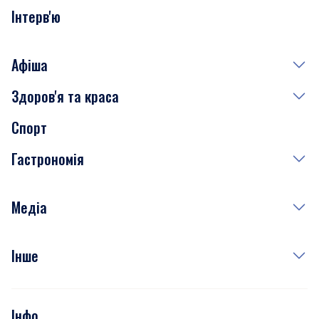
Інтерв'ю
Афіша
Здоров'я та краса
Сьогодні
Спорт
Завтра
Медицина
Гастрономія
Субота
Краса
Неділя
Здоров'я
Рецепти
Медіа
Куди сходити у столиці
Фото
Інше
Відео
Опитування
Подкасти
Інфо