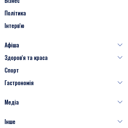
Бізнес
Транспорт
Політика
Інтерв'ю
Афіша
Здоров'я та краса
Сьогодні
Спорт
Завтра
Медицина
Гастрономія
Субота
Краса
Неділя
Здоров'я
Рецепти
Медіа
Куди сходити у столиці
Фото
Інше