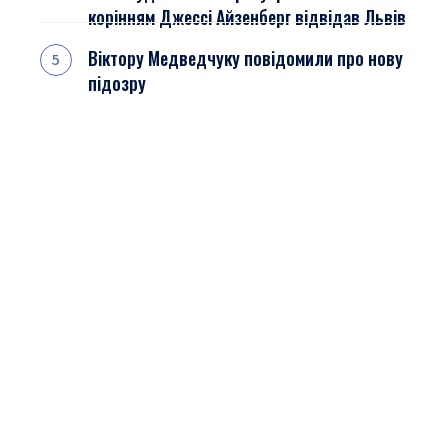
корінням Джессі Айзенберг відвідав Львів
Віктору Медведчуку повідомили про нову
підозру