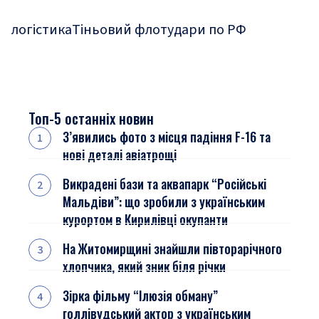
логістика
Тіньовий флот
удари по РФ
Топ-5 останніх новин
З’явились фото з місця падіння F-16 та
нові деталі авіатрощі
Викрадені бази та аквапарк “Російські
Мальдіви”: що зробили з українським
курортом в Кирилівці окупанти
На Житомирщині знайшли півторарічного
хлопчика, який зник біля річки
Зірка фільму “Ілюзія обману”
голлівудський актор з українським