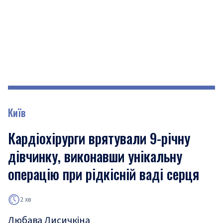
Київ
Кардіохірурги врятували 9-річну
дівчинку, виконавши унікальну
операцію при рідкісній ваді серця
2 хв
Любава Лисичкіна