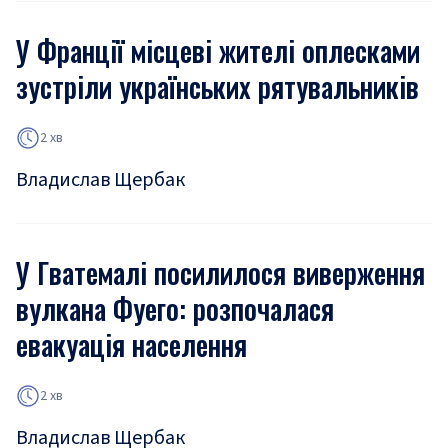
У Франції місцеві жителі оплесками
зустріли українських рятувальників
2 хв
Владислав Щербак
У Гватемалі посилилося виверження
вулкана Фуего: розпочалася
евакуація населення
2 хв
Владислав Щербак