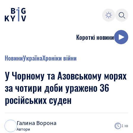
Короткі новини
Новини
Україна
Хроніки війни
У Чорному та Азовському морях
за чотири доби уражено 36
російських суден
Галина Ворона
Г
В
1 хв
Автори