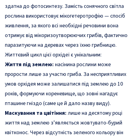
здатна до фотосинтезу. Замість сонячного світла
рослина використовує мікогетеротрофію — спосіб
живлення, за якого всі необхідні речовини вона
отримує від мікоризоутворюючих грибів, фактично
паразитуючи на деревах через їхню грибницю.
Життєвий цикл цієї орхідеї є унікальним:
Життя під землею:
насінина рослини може
прорости лише за участю гриба. За несприятливих
умов орхідея може залишатися під землею до 10
років, формуючи кореневище, що зовні нагадує
пташине гніздо (саме це й дало назву виду).
Маскування та цвітіння:
лише на десятому році
життя над землею з’являється жовтувато-бурий
квітконос. Через відсутність зеленого кольору він