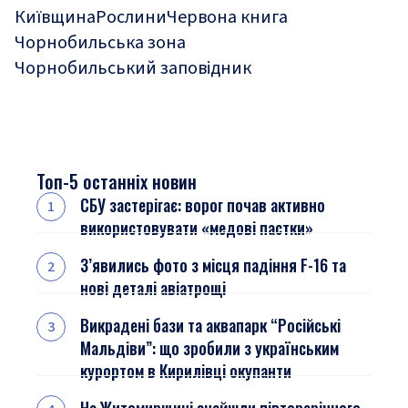
Київщина
Рослини
Червона книга
Чорнобильська зона
Чорнобильський заповідник
Топ-5 останніх новин
СБУ застерігає: ворог почав активно
використовувати «медові пастки»
З’явились фото з місця падіння F-16 та
нові деталі авіатрощі
Викрадені бази та аквапарк “Російські
Мальдіви”: що зробили з українським
курортом в Кирилівці окупанти