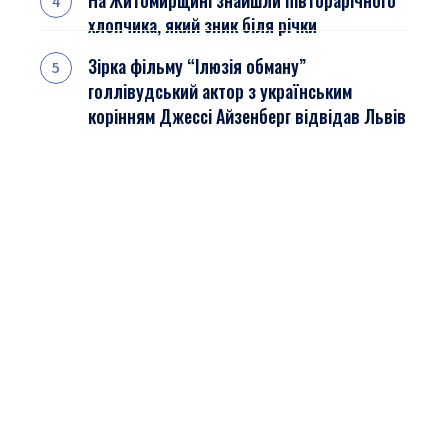
На Житомирщині знайшли півторарічного
хлопчика, який зник біля річки
Зірка фільму “Ілюзія обману”
голлівудський актор з українським
корінням Джессі Айзенберг відвідав Львів