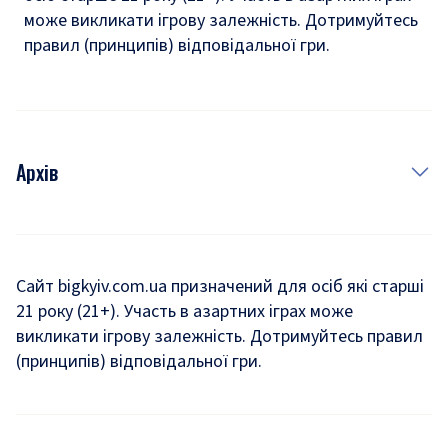
може викликати ігрову залежність. Дотримуйтесь
правил (принципів) відповідальної гри.
Архів
Новини
Історія
Сайт bigkyiv.com.ua призначений для осіб які старші
21 року (21+). Участь в азартних іграх може
Комуналка
викликати ігрову залежність. Дотримуйтесь правил
Хроніки війни
(принципів) відповідальної гри.
Пошук зниклих людей під час війни
Дозвілля