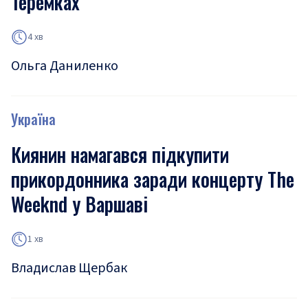
Теремках
4 хв
Ольга Даниленко
Україна
Киянин намагався підкупити
прикордонника заради концерту The
Weeknd у Варшаві
1 хв
Владислав Щербак