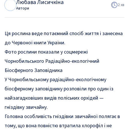
Любава Лисичкіна
Л
Л
2 хв
Автори
Ця рослина веде потаємний спосіб життя і занесена
до Червоної книги України.
Фото рослини показали у соцмережі
Чорнобильського Радіаційно-екологічний
Біосферного Заповідника
У Чорнобильському радіаційно-екологічному
біосферному заповіднику розповіли про один із
найзагадковіших видів поліських орхідей —
гніздівку звичайну.
Головна особливість гніздівки звичайної полягає в
тому, що вона повністю втратила хлорофіл і не