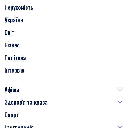
Нерухомість
Події
Україна
Скандали
Світ
Нерухомість
Бізнес
Транспорт
Політика
Інтерв'ю
Афіша
Здоров'я та краса
Сьогодні
Спорт
Завтра
Медицина
Гастрономія