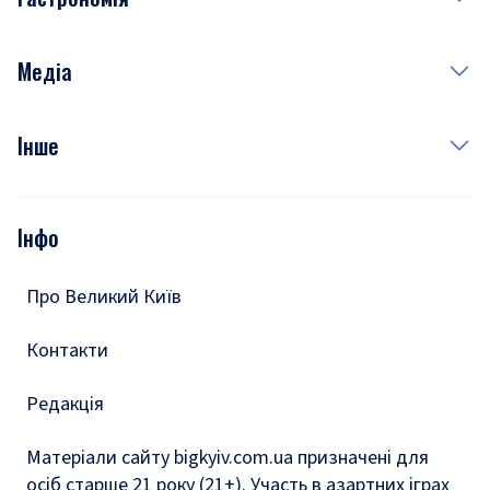
Субота
Краса
Неділя
Здоров'я
Рецепти
Медіа
Куди сходити у столиці
Фото
Інше
Відео
Опитування
Подкасти
Інфо
Тести
Про Великий Київ
Контакти
Редакція
Матеріали сайту bigkyiv.com.ua призначені для
осіб старше 21 року (21+). Участь в азартних іграх