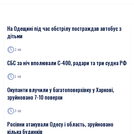
На Одещині під час обстрілу постраждав автобус з
дітьми
2 хв
СБС за ніч вполювали С-400, радари та три судна РФ
1 хв
Окупанти влучили у багатоповерхівку у Харкові,
зруйновано 7-10 поверхи
3 хв
Росіяни атакували Одесу і область, зруйновано
кілька будинків