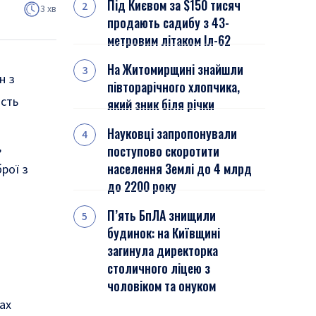
Під Києвом за $150 тисяч
3 хв
продають садибу з 43-
метровим літаком Іл-62
На Житомирщині знайшли
н з
півторарічного хлопчика,
асть
який зник біля річки
Науковці запропонували
,
поступово скоротити
населення Землі до 4 млрд
рої з
до 2200 року
П’ять БпЛА знищили
будинок: на Київщині
загинула директорка
столичного ліцею з
чоловіком та онуком
ах