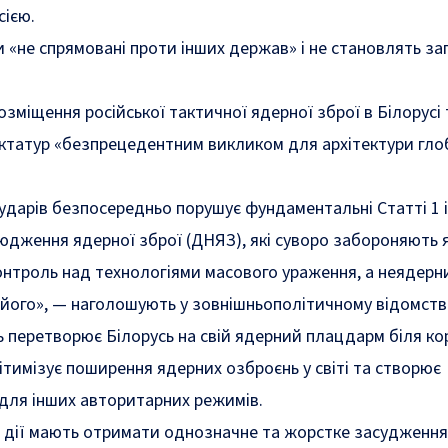
сією.
 «не спрямовані проти інших держав» і не становлять за
зміщення російської тактичної ядерної зброї в Білорусі т
иктатур «безпрецедентним викликом для архітектури гло
ударів безпосередньо порушує фундаментальні Статті 1 і
юдження ядерної зброї (ДНЯЗ), які суворо забороняють
нтроль над технологіями масового ураження, а неядерн
 його»,
— наголошують у зовнішньополітичному відомстві
 перетворює Білорусь на свій ядерний плацдарм біля ко
ітимізує поширення ядерних озброєнь у світі та створює
для інших авторитарних режимів.
 дії мають отримати однозначне та жорстке засудження