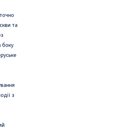
аточно
скви та
ез
з боку
оруське
ування
одії з
ий