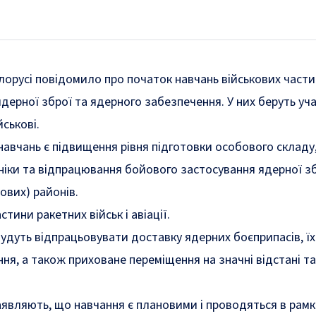
лорусі повідомило про початок навчань військових части
дерної зброї та ядерного забезпечення. У них беруть уч
йськові.
навчань є підвищення рівня підготовки особового складу
хніки та відпрацювання бойового застосування ядерної зб
ових) районів.
тини ракетних військ і авіації.
будуть відпрацьовувати доставку ядерних боєприпасів, їх
ня, а також приховане переміщення на значні відстані та
аявляють, що навчання є плановими і проводяться в рамк