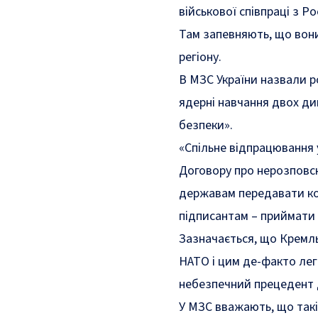
військової співпраці з Ро
Там запевняють, що вони
регіону.
В МЗС України
назвали
ро
ядерні навчання двох д
безпеки».
«
Спільне відпрацювання 
Договору про нерозповс
державам передавати ко
підписантам – приймати
Зазначається, що Кремль
НАТО і цим де-факто лег
небезпечний прецедент 
У МЗС вважають, що такі