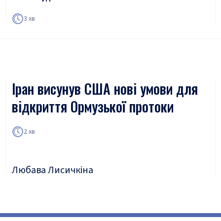
3 хв
Іран висунув США нові умови для
відкриття Ормузької протоки
2 хв
Любава Лисичкіна