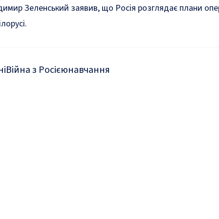
димир Зеленський заявив, що
Росія розглядає
плани опе
ілорусі.
ні
Війна з Росією
навчання