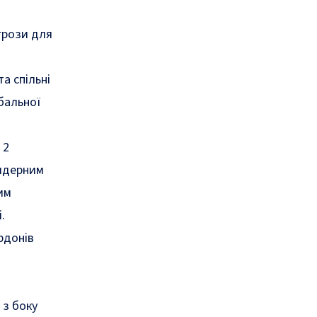
грози для
а спільні
бальної
 2
 ядерним
им
.
рдонів
 з боку