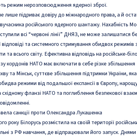
ають режим нерозповсюдження ядерної зброї.
 не лише підриває довіру до міжнародного права, а й ост
івучасника російського ядерного шантажу
.
Нахабність Мо
еступили всі “червоні лінії” ДНЯЗ, не може залишатися б
 відповіді та системного стримування обидвох режимів 
и та всього світу. Ефективна відповідь на російське-біл
у кордонів НАТО має включати в себе різке збільшення
кву та Мінськ, суттєве збільшення підтримки України, яка
обидва режими від подальшої експансії в Європу, нарощ
а східному фланзі НАТО та поглиблення безпекової взаєм
повідомленні.
ввела санкції проти Олександра Лукашенка
ого року
Білорусь розмістила
на своїй території російськ
льні з РФ навчання, де
відпрацювали
його запуск. Днями