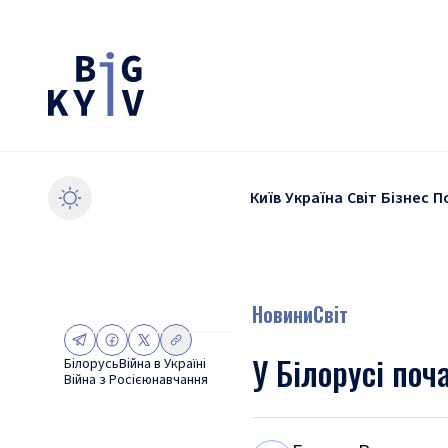
Київ
Україна
Світ
Бізнес
П
Новини
Світ
У Білорусі поч
Білорусь
Війна в Україні
Війна з Росією
навчання