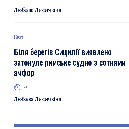
Любава Лисичкіна
Світ
Біля берегів Сицилії виявлено
затонуле римське судно з сотнями
амфор
2 хв
Любава Лисичкіна