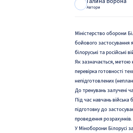
Галина Ворона
Г
В
Автори
Міністерство оборони Бі
бойового застосування я
білоруські та російські ві
Як
зазначається
, метою 
перевірка готовності те
непідготовлених (неплан
До тренувань залучені час
Під час навчань війська 
підготовку до застосуван
проведення розрахунків.
У Міноборони Білорусі з