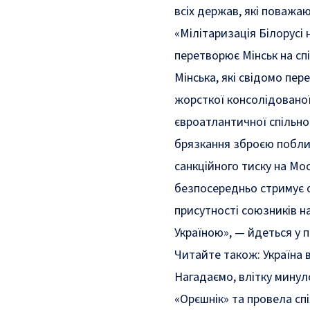
всіх держав, які поваж
«Мілітаризація Білорусі
перетворює Мінськ на сп
Мінська, які свідомо пер
жорсткої консолідованої
євроатлантичної спільнот
брязкання зброєю поблиз
санкційного тиску на Мос
безпосередньо стримує 
присутності союзників н
Україною»
, — йдеться у 
Читайте також:
Україна 
Нагадаємо, влітку минул
«Орєшнік» та провела спі