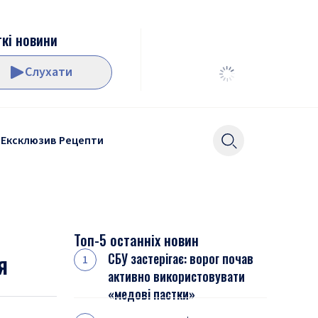
кі новини
Слухати
Ексклюзив
Рецепти
Топ-5 останніх новин
я
СБУ застерігає: ворог почав
активно використовувати
«медові пастки»