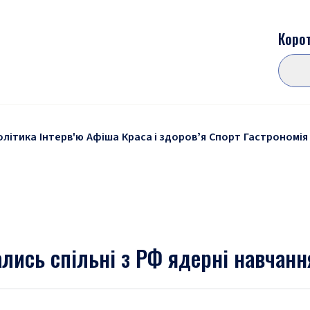
Корот
олітика
Інтерв'ю
Афіша
Краса і здоровʼя
Спорт
Гастрономія
ались спільні з РФ ядерні навчанн