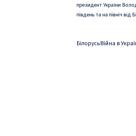
президент України Воло
південь та на північ від Б
Білорусь
Війна в Украї