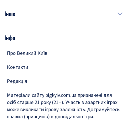
Куди сходити у столиці
Фото
Інше
Відео
Опитування
Подкасти
Інфо
Тести
Про Великий Київ
Контакти
Редакція
Матеріали сайту bigkyiv.com.ua призначені для
осіб старше 21 року (21+). Участь в азартних іграх
може викликати ігрову залежність. Дотримуйтесь
правил (принципів) відповідальної гри.