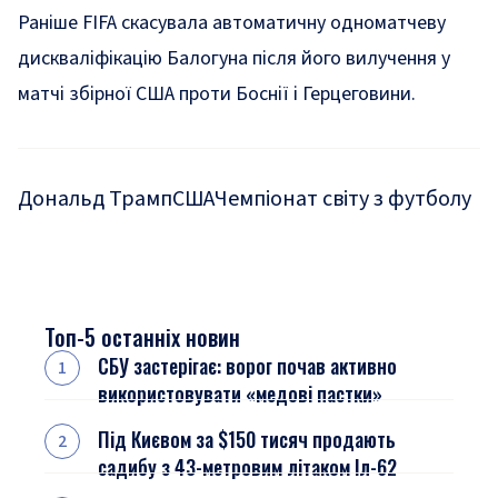
Раніше FIFA скасувала автоматичну одноматчеву
дискваліфікацію Балогуна після його вилучення у
матчі збірної США проти Боснії і Герцеговини.
Дональд Трамп
США
Чемпіонат світу з футболу
Топ-5 останніх новин
СБУ застерігає: ворог почав активно
використовувати «медові пастки»
Під Києвом за $150 тисяч продають
садибу з 43-метровим літаком Іл-62