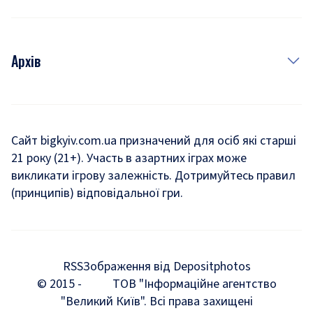
Архів
Новини
Історія
Сайт bigkyiv.com.ua призначений для осіб які старші
21 року (21+). Участь в азартних іграх може
Комуналка
викликати ігрову залежність. Дотримуйтесь правил
Хроніки війни
(принципів) відповідальної гри.
Пошук зниклих людей під час війни
Дозвілля
RSS
Зображення від Depositphotos
Мегаполіс
© 2015 -
ТОВ "Інформаційне агентство
"Великий Київ". Всі права захищені
Київщина