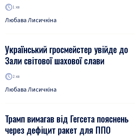
1 хв
Любава Лисичкіна
Український гросмейстер увійде до
Зали світової шахової слави
2 хв
Любава Лисичкіна
Трамп вимагав від Гегсета пояснень
через дефіцит ракет для ППО