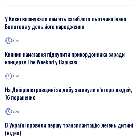
У Києві вшанували пам’ять загиблого льотчика Івана
Болотова у день його народження
3 хв
Киянин намагався підкупити прикордонника заради
концерту The Weeknd у Варшаві
1 хв
На Дніпропетровщині за добу загинули п’ятеро людей,
16 поранених
2 хв
В Україні провели першу трансплантацію легень дитині
(відео)