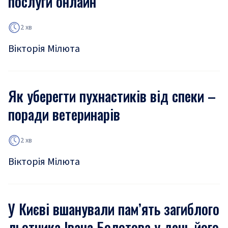
послуги онлайн
2 хв
Вікторія Мілюта
Як уберегти пухнастиків від спеки –
поради ветеринарів
2 хв
Вікторія Мілюта
У Києві вшанували пам’ять загиблого
льотчика Івана Болотова у день його