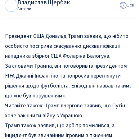
Владислав Щербак
В
Щ
1 хв
Автори
Президент США Дональд Трамп заявив, що нібито
особисто посприяв скасуванню дискваліфікації
нападника збірної США Фоларіна Балогуна.
За словами Трампа, він поговорив із президентом
FIFA Джанні Інфантіно та попросив переглянути
рішення щодо футболіста. Епізод він назвав таким,
що «не був порушенням».
Читайте також:
Трамп вчергове заявив, що Путін
хоче закінчити війну з Україною
Трамп також заявив, що арбітр помилився, а
інцидент був звичайним ігровим зіткненням.