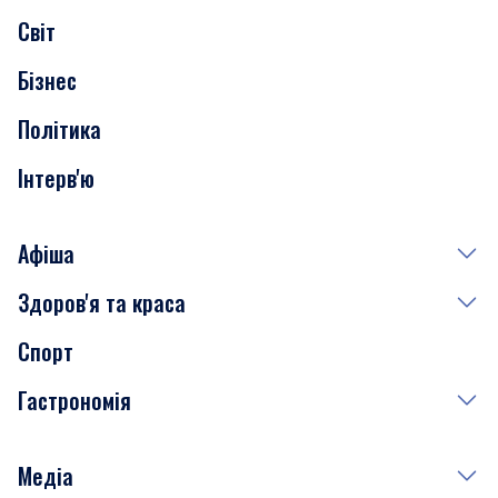
Світ
Нерухомість
Бізнес
Транспорт
Політика
Інтерв'ю
Афіша
Здоров'я та краса
Сьогодні
Спорт
Завтра
Медицина
Гастрономія
Субота
Краса
Неділя
Здоров'я
Рецепти
Медіа