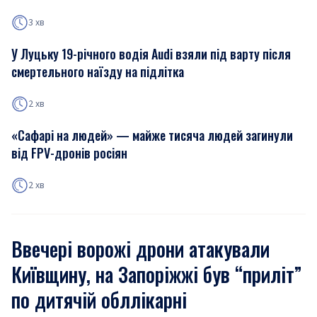
3 хв
У Луцьку 19-річного водія Audi взяли під варту після
смертельного наїзду на підлітка
2 хв
«Сафарі на людей» — майже тисяча людей загинули
від FPV-дронів росіян
2 хв
Ввечері ворожі дрони атакували
Київщину, на Запоріжжі був “приліт”
по дитячій обллікарні