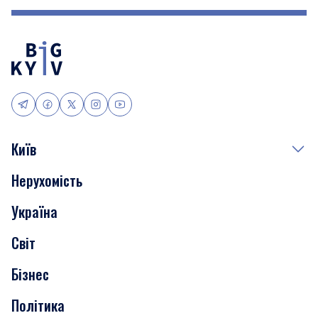
Київ
Нерухомість
Події
Україна
Скандали
Світ
Нерухомість
Бізнес
Транспорт
Політика