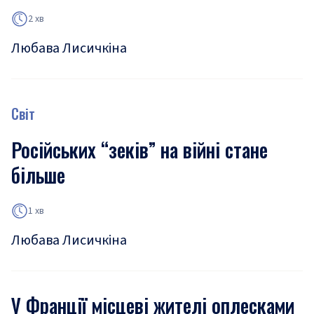
2 хв
Любава Лисичкіна
Світ
Російських “зеків” на війні стане
більше
1 хв
Любава Лисичкіна
У Франції місцеві жителі оплесками