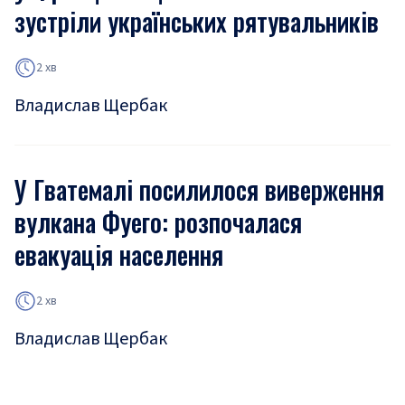
зустріли українських рятувальників
2 хв
Владислав Щербак
У Гватемалі посилилося виверження
вулкана Фуего: розпочалася
евакуація населення
2 хв
Владислав Щербак