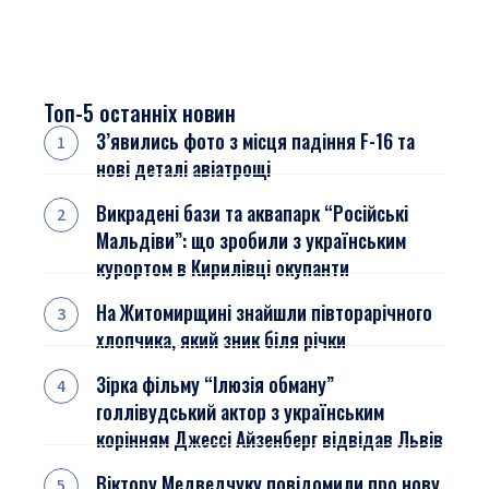
Топ-5 останніх новин
З’явились фото з місця падіння F-16 та
нові деталі авіатрощі
Викрадені бази та аквапарк “Російські
Мальдіви”: що зробили з українським
курортом в Кирилівці окупанти
На Житомирщині знайшли півторарічного
хлопчика, який зник біля річки
Зірка фільму “Ілюзія обману”
голлівудський актор з українським
корінням Джессі Айзенберг відвідав Львів
Віктору Медведчуку повідомили про нову