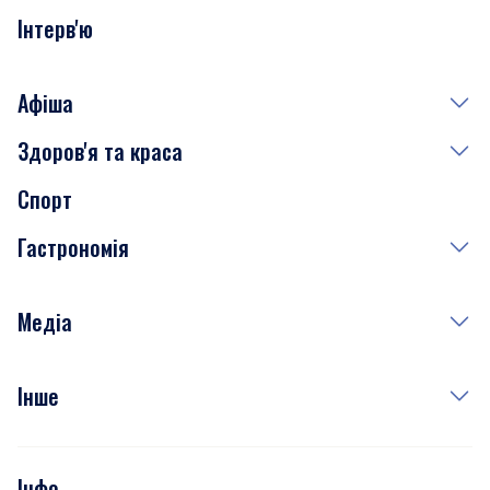
Інтерв'ю
Афіша
Здоров'я та краса
Сьогодні
Спорт
Завтра
Медицина
Гастрономія
Субота
Краса
Неділя
Здоров'я
Рецепти
Медіа
Куди сходити у столиці
Фото
Інше
Відео
Опитування
Подкасти
Інфо