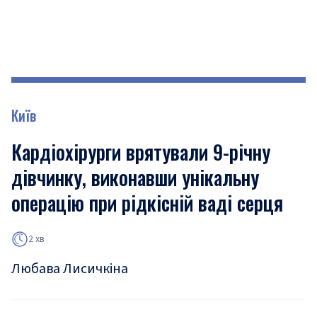
Київ
Кардіохірурги врятували 9-річну
дівчинку, виконавши унікальну
операцію при рідкісній ваді серця
2 хв
Любава Лисичкіна