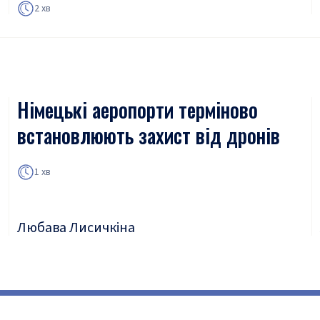
2 хв
Німецькі аеропорти терміново
встановлюють захист від дронів
1 хв
Любава Лисичкіна