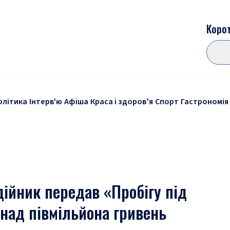
Корот
олітика
Інтерв'ю
Афіша
Краса і здоровʼя
Спорт
Гастрономія
ійник передав «Пробігу під
над півмільйона гривень