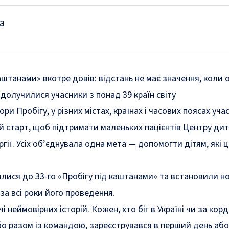
а
аштанами» вкотре довів: відстань не має значення, коли 
 долучилися учасники з понад 39 країн світу
ри Пробігу, у різних містах, країнах і часових поясах уча
 старт, щоб підтримати маленьких пацієнтів Центру дит
ургії. Усіх об’єднувала одна мета — допомогти дітям, які 
илися до 33-го «Пробігу під каштанами» та встановили н
а всі роки його проведення.
і неймовірних історій. Кожен, хто біг в Україні чи за кор
о разом із командою, зареєструвався в перший день або