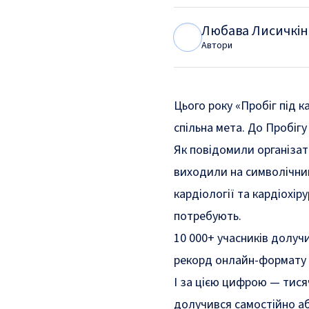
Любава Лисичкін
Л
Л
Автори
Цього року «Пробіг під к
спільна мета. До Пробігу
Як повідомили організато
виходили на символічний
кардіології та кардіохір
потребують.
10 000+ учасників долуч
рекорд онлайн-формату з
І за цією цифрою — тисяч
долучився самостійно аб