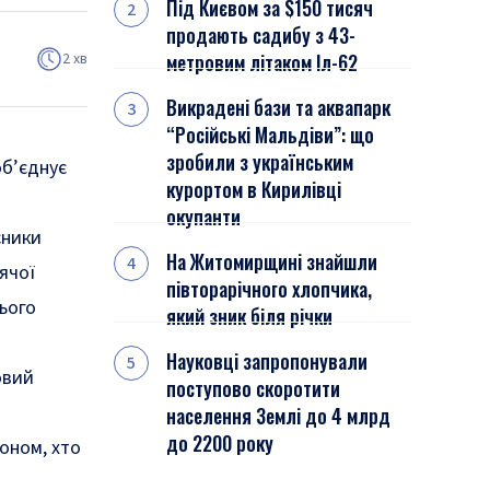
Під Києвом за $150 тисяч
продають садибу з 43-
2 хв
метровим літаком Іл-62
Викрадені бази та аквапарк
“Російські Мальдіви”: що
зробили з українським
об’єднує
курортом в Кирилівці
окупанти
сники
На Житомирщині знайшли
ячої
півторарічного хлопчика,
цього
який зник біля річки
Науковці запропонували
овий
поступово скоротити
населення Землі до 4 млрд
до 2200 року
доном, хто