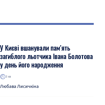
У Києві вшанували пам’ять
загиблого льотчика Івана Болотова
у день його народження
3 хв
Любава Лисичкіна