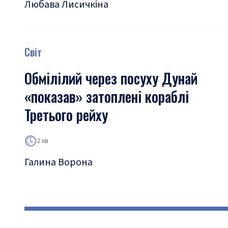
Любава Лисичкіна
Світ
Обмілілий через посуху Дунай
«показав» затоплені кораблі
Третього рейху
2 хв
Галина Ворона