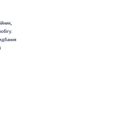
ійник,
обігу.
ридбання
ї