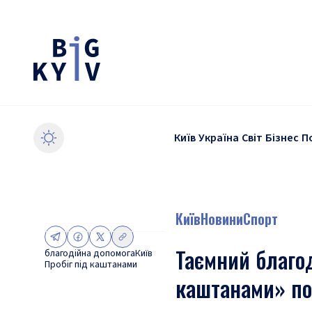
Київ
Україна
Світ
Бізнес
П
Київ
Новини
Спорт
Таємний благод
благодійна допомога
Київ
Пробіг під каштанами
каштанами» по