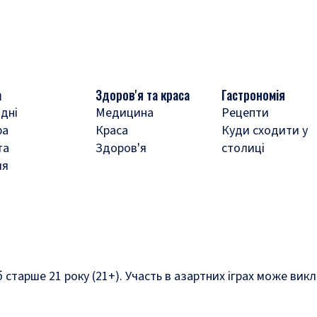
а
Здоров'я та краса
Гастрономія
дні
Медицина
Рецепти
ра
Краса
Куди сходити у
та
Здоров'я
столиці
ля
б старше 21 року (21+). Участь в азартних іграх може ви