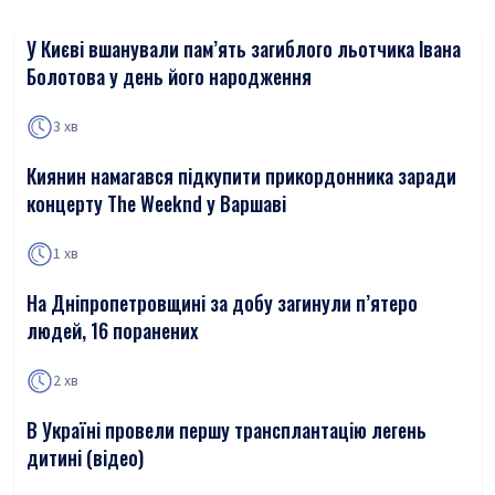
У Києві вшанували пам’ять загиблого льотчика Івана
Болотова у день його народження
3 хв
Киянин намагався підкупити прикордонника заради
концерту The Weeknd у Варшаві
1 хв
На Дніпропетровщині за добу загинули п’ятеро
людей, 16 поранених
2 хв
В Україні провели першу трансплантацію легень
дитині (відео)