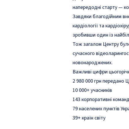
напередодні старту — ко
Завдяки благодійним вне
кардіології та кардіохір
зробивши один із найбіл
Тож загалом Центру було
сучасного відеоларингоск
новонароджених.
Важливі цифри цьогорічн
2 980 000 грн передано Ц
10 000+ учасників
143 корпоративні коман
79 населених пунктів Укр
39+ країн світу