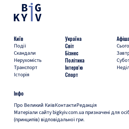
Київ
Україна
Афіш
Світ
Події
Сього
Бізнес
Скандали
Завт
Політика
Нерухомість
Субо
Інтерв'ю
Транспорт
Неді
Спорт
Історія
Інфо
Про Великий Київ
Контакти
Редакція
Матеріали сайту bigkyiv.com.ua призначені для осі
(принципів) відповідальної гри.