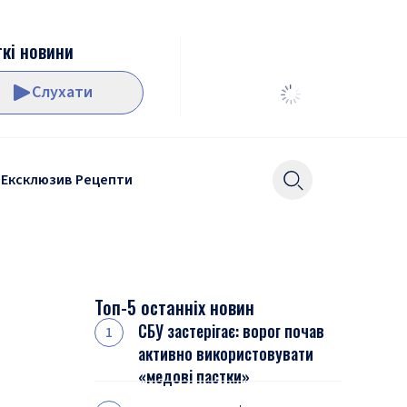
кі новини
Слухати
Ексклюзив
Рецепти
Топ-5 останніх новин
СБУ застерігає: ворог почав
активно використовувати
«медові пастки»