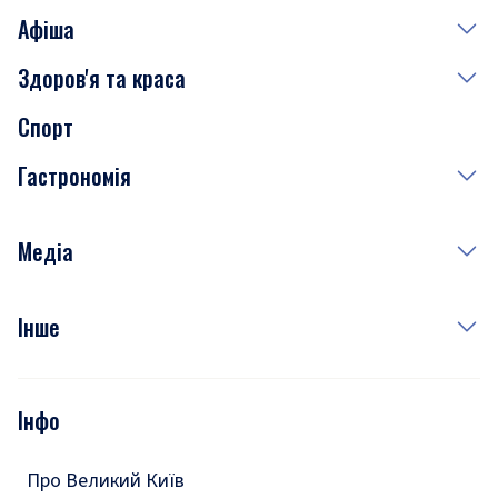
Афіша
Здоров'я та краса
Сьогодні
Спорт
Завтра
Медицина
Гастрономія
Субота
Краса
Неділя
Здоров'я
Рецепти
Медіа
Куди сходити у столиці
Фото
Інше
Відео
Опитування
Подкасти
Інфо
Тести
Про Великий Київ