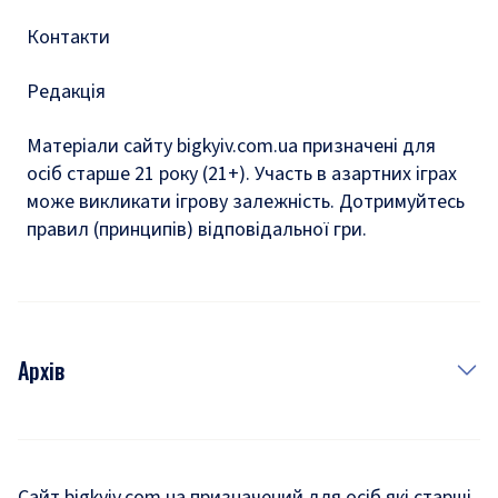
Контакти
Редакція
Матеріали сайту bigkyiv.com.ua призначені для
осіб старше 21 року (21+). Участь в азартних іграх
може викликати ігрову залежність. Дотримуйтесь
правил (принципів) відповідальної гри.
Архів
Новини
Історія
Сайт bigkyiv.com.ua призначений для осіб які старші