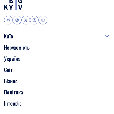
Київ
Нерухомість
Події
Україна
Скандали
Світ
Нерухомість
Бізнес
Транспорт
Політика
Інтерв'ю