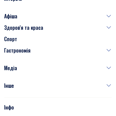
Афіша
Здоров'я та краса
Сьогодні
Спорт
Завтра
Медицина
Гастрономія
Субота
Краса
Неділя
Здоров'я
Рецепти
Медіа
Куди сходити у столиці
Фото
Інше
Відео
Опитування
Подкасти
Інфо
Тести