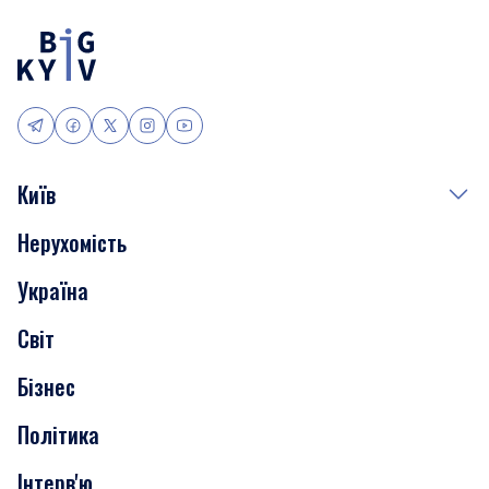
Київ
Нерухомість
Події
Україна
Скандали
Світ
Нерухомість
Бізнес
Транспорт
Політика
Інтерв'ю