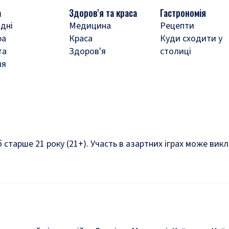
а
Здоров'я та краса
Гастрономія
дні
Медицина
Рецепти
ра
Краса
Куди сходити у
та
Здоров'я
столиці
ля
б старше 21 року (21+). Участь в азартних іграх може ви