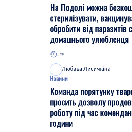
На Подолі можна безко
стерилізувати, вакцинув
обробити від паразитів 
домашнього улюбленця
1 хв
Любава Лисичкіна
Л
Л
Новини
Команда порятунку твар
просить дозволу продо
роботу під час комендан
години