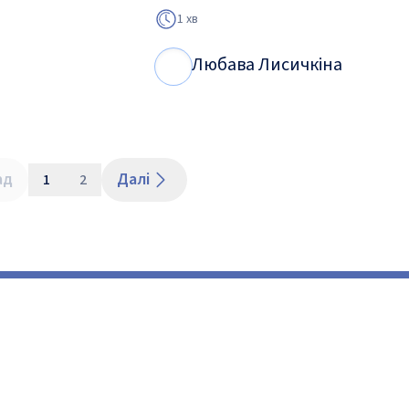
1 хв
Любава Лисичкіна
Л
Л
ад
Далі
1
2