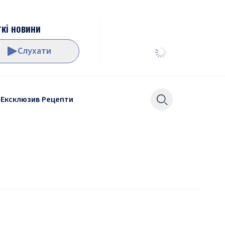
кі новини
Слухати
Ексклюзив
Рецепти