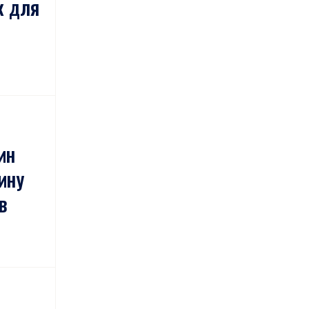
к для
ин
ину
в