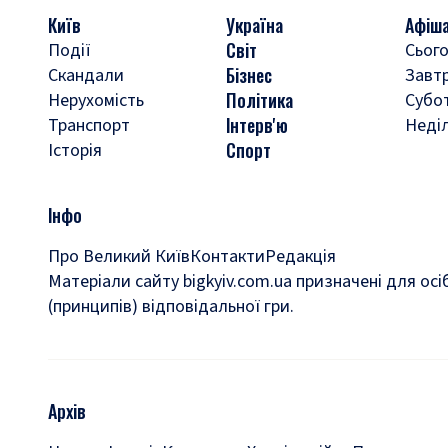
Київ
Україна
Афіш
Світ
Події
Сього
Бізнес
Скандали
Завт
Політика
Нерухомість
Субо
Інтерв'ю
Транспорт
Неді
Спорт
Історія
Інфо
Про Великий Київ
Контакти
Редакція
Матеріали сайту bigkyiv.com.ua призначені для осі
(принципів) відповідальної гри.
Архів