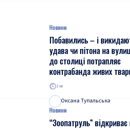
Новини
Побавились – і викидаю
удава чи пітона на вули
до столиці потрапляє
контрабанда живих твар
2 хв
Оксана Тупальська
О
Т
Новини
“Зоопатруль” відкриває 