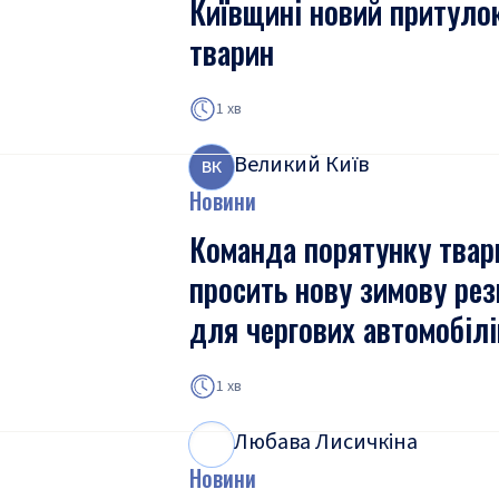
Київщині новий притуло
тварин
1 хв
Великий Київ
В
К
Новини
Команда порятунку твар
просить нову зимову рез
для чергових автомобілі
1 хв
Любава Лисичкіна
Л
Л
Новини