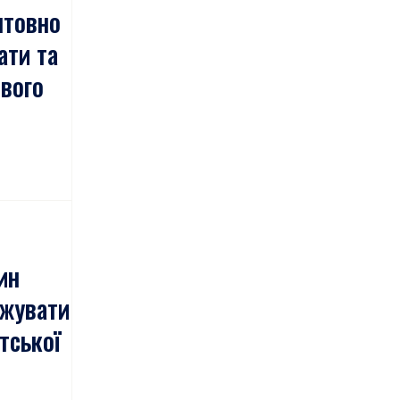
штовно
ати та
свого
ин
вжувати
тської