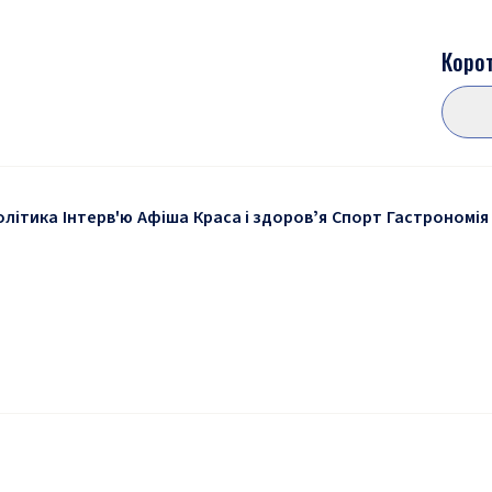
Корот
олітика
Інтерв'ю
Афіша
Краса і здоровʼя
Спорт
Гастрономія