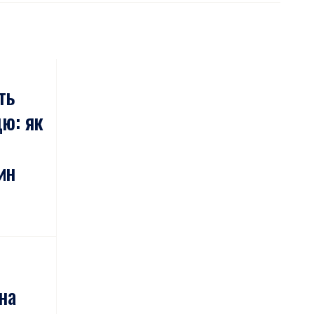
ть
цю: як
ин
на