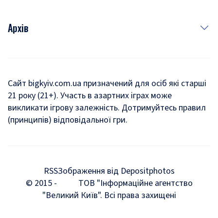
Архів
Новини
Історія
Сайт bigkyiv.com.ua призначений для осіб які старші
21 року (21+). Участь в азартних іграх може
Комуналка
викликати ігрову залежність. Дотримуйтесь правил
Хроніки війни
(принципів) відповідальної гри.
Пошук зниклих людей під час війни
Дозвілля
RSS
Зображення від Depositphotos
Мегаполіс
© 2015 -
ТОВ "Інформаційне агентство
"Великий Київ". Всі права захищені
Київщина
Київська агломерація