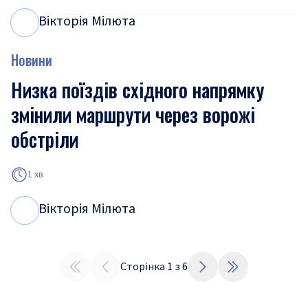
Вікторія Мілюта
В
М
Новини
Низка поїздів східного напрямку
змінили маршрути через ворожі
обстріли
1 хв
Вікторія Мілюта
В
М
Сторінка
1
з
6