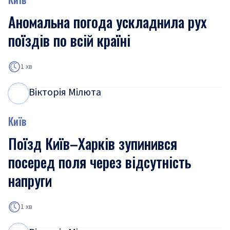
Аномальна погода ускладнила рух
поїздів по всій країні
1 хв
Вікторія Мілюта
В
М
Київ
Поїзд Київ–Харків зупинився
посеред поля через відсутність
напруги
1 хв