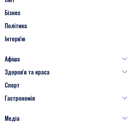
Нерухомість
Бізнес
Транспорт
Політика
Інтерв'ю
Афіша
Здоров'я та краса
Сьогодні
Спорт
Завтра
Медицина
Гастрономія
Субота
Краса
Неділя
Здоров'я
Рецепти
Медіа
Куди сходити у столиці