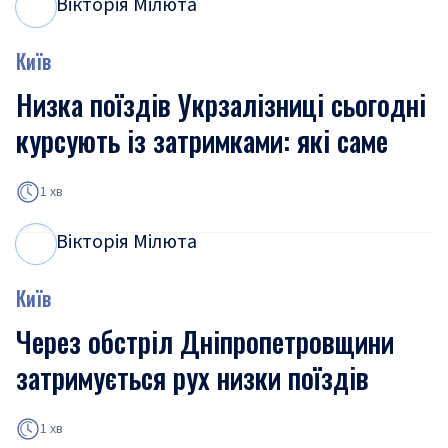
Вікторія Мілюта
В
М
Київ
Низка поїздів Укрзалізниці сьогодні
курсують із затримками: які саме
1 хв
Вікторія Мілюта
В
М
Київ
Через обстріл Дніпропетровщини
затримується рух низки поїздів
1 хв