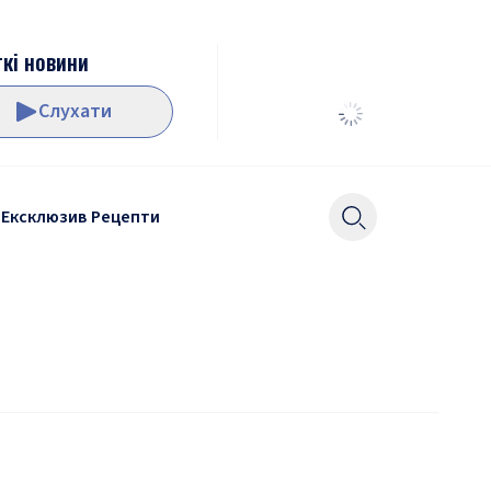
кі новини
Слухати
Ексклюзив
Рецепти