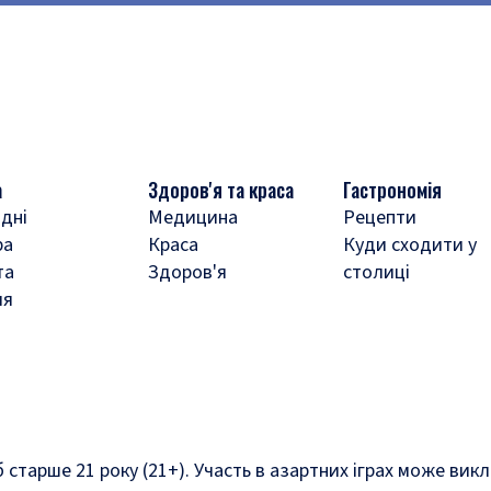
а
Здоров'я та краса
Гастрономія
дні
Медицина
Рецепти
ра
Краса
Куди сходити у
та
Здоров'я
столиці
ля
б старше 21 року (21+). Участь в азартних іграх може ви