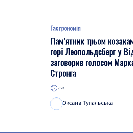
Гастрономія
Пам’ятник трьом козака
горі Леопольдсберг у Ві
заговорив голосом Марк
Стронга
2 хв
Оксана Тупальська
О
Т