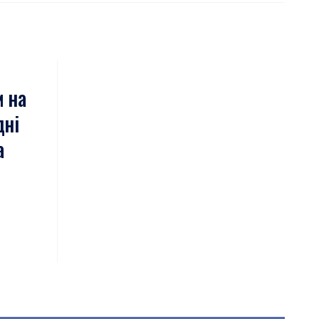
м на
дні
а