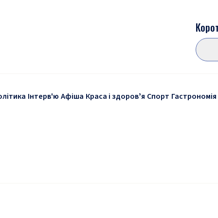
Корот
олітика
Інтерв'ю
Афіша
Краса і здоровʼя
Спорт
Гастрономія