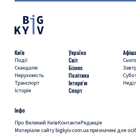
Київ
Україна
Афіш
Світ
Події
Сього
Бізнес
Скандали
Завт
Політика
Нерухомість
Субо
Інтерв'ю
Транспорт
Неді
Спорт
Історія
Інфо
Про Великий Київ
Контакти
Редакція
Матеріали сайту bigkyiv.com.ua призначені для осі