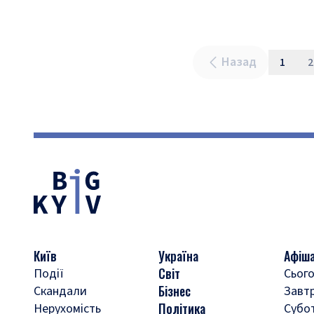
Назад
1
2
Київ
Україна
Афіш
Світ
Події
Сього
Бізнес
Скандали
Завт
Політика
Нерухомість
Субо