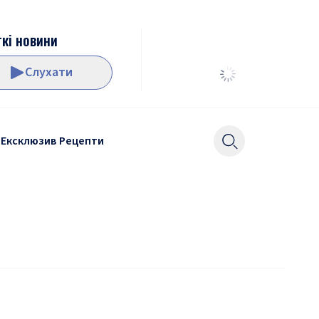
кі новини
Слухати
Ексклюзив
Рецепти