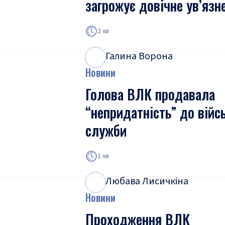
загрожує довічне ув’язн
2 хв
Галина Ворона
Г
В
Новини
Голова ВЛК продавала
“непридатність” до війс
служби
1 хв
Любава Лисичкіна
Л
Л
Новини
Проходження ВЛК