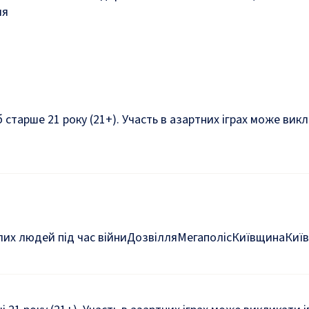
ля
б старше 21 року (21+). Участь в азартних іграх може ви
их людей під час війни
Дозвілля
Мегаполіс
Київщина
Київ