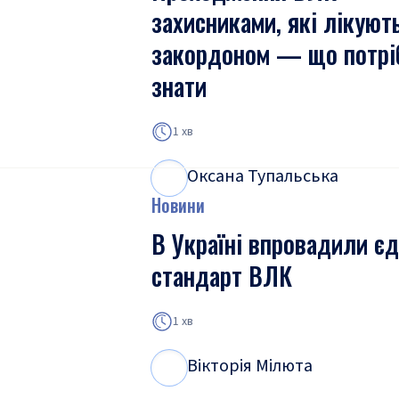
захисниками, які лікуют
закордоном — що потрі
знати
1 хв
Оксана Тупальська
О
Т
Новини
В Україні впровадили є
стандарт ВЛК
1 хв
Вікторія Мілюта
В
М