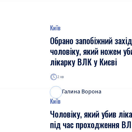
Київ
Обрано запобіжний захід
чоловіку, який ножем уб
лікарку ВЛК у Києві
2 хв
Галина Ворона
Г
В
Київ
Чоловіку, який убив лік
під час проходження ВЛ