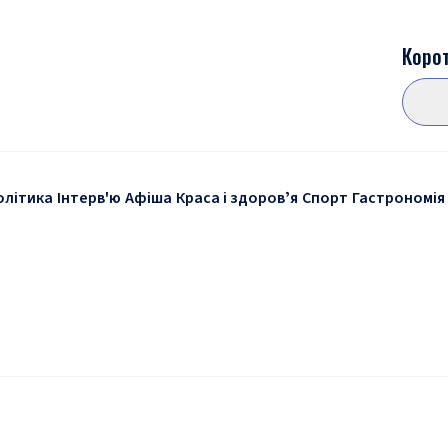
Корот
олітика
Інтерв'ю
Афіша
Краса і здоровʼя
Спорт
Гастрономія