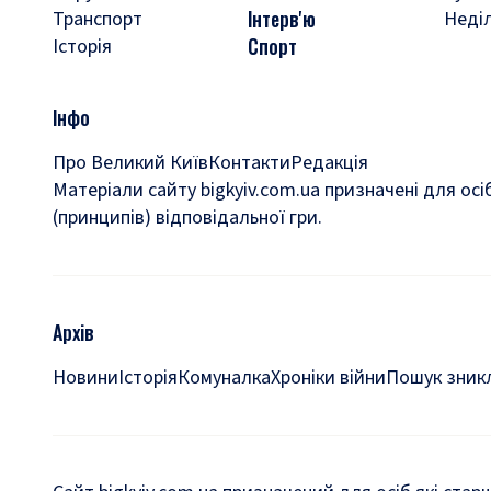
Інтерв'ю
Транспорт
Неді
Спорт
Історія
Інфо
Про Великий Київ
Контакти
Редакція
Матеріали сайту bigkyiv.com.ua призначені для осі
(принципів) відповідальної гри.
Архів
Новини
Історія
Комуналка
Хроніки війни
Пошук зникл