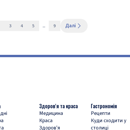
Далі
3
4
5
...
9
а
Здоров'я та краса
Гастрономія
дні
Медицина
Рецепти
ра
Краса
Куди сходити у
та
Здоров'я
столиці