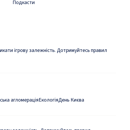
Подкасти
кликати ігрову залежність. Дотримуйтесь правил
ська агломерація
Екологія
День Києва