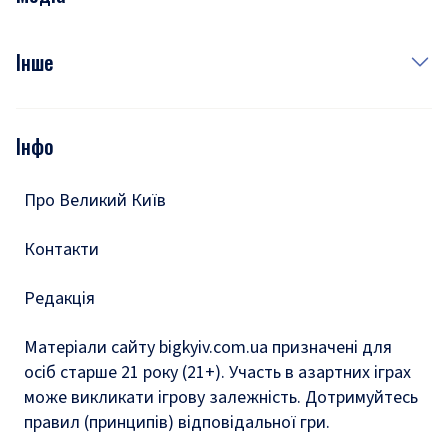
Куди сходити у столиці
Фото
Інше
Відео
Опитування
Подкасти
Інфо
Тести
Про Великий Київ
Контакти
Редакція
Матеріали сайту bigkyiv.com.ua призначені для
осіб старше 21 року (21+). Участь в азартних іграх
може викликати ігрову залежність. Дотримуйтесь
правил (принципів) відповідальної гри.