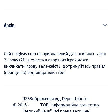
Архів
Новини
Історія
Сайт bigkyiv.com.ua призначений для осіб які старші
21 року (21+). Участь в азартних іграх може
Комуналка
викликати ігрову залежність. Дотримуйтесь правил
Хроніки війни
(принципів) відповідальної гри.
Пошук зниклих людей під час війни
Дозвілля
RSS
Зображення від Depositphotos
Мегаполіс
© 2015 -
ТОВ "Інформаційне агентство
"Великий Київ". Всі права захищені
Київщина