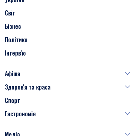
Скандали
Світ
Нерухомість
Бізнес
Транспорт
Політика
Інтерв'ю
Афіша
Здоров'я та краса
Сьогодні
Спорт
Завтра
Медицина
Гастрономія
Субота
Краса
Неділя
Здоров'я
Рецепти
Медіа