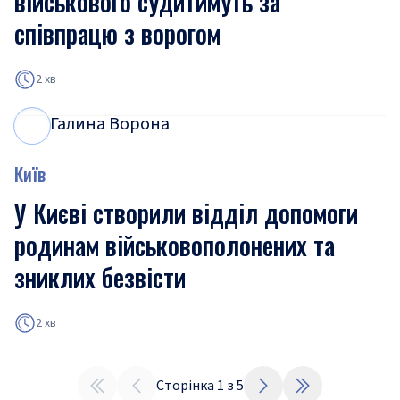
військового судитимуть за
співпрацю з ворогом
2 хв
Галина Ворона
Г
В
Київ
У Києві створили відділ допомоги
родинам військовополонених та
зниклих безвісти
2 хв
Сторінка
1
з
5