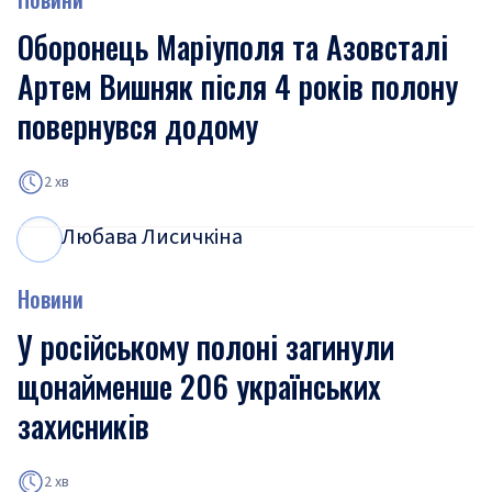
Оборонець Маріуполя та Азовсталі
Артем Вишняк після 4 років полону
повернувся додому
2 хв
Любава Лисичкіна
Л
Л
Новини
У російському полоні загинули
щонайменше 206 українських
захисників
2 хв