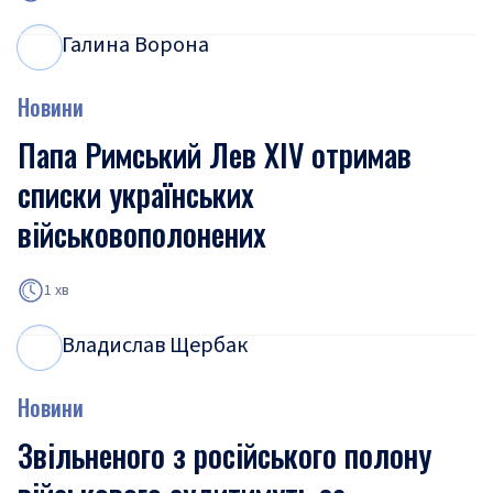
Галина Ворона
Г
В
Новини
Папа Римський Лев XIV отримав
списки українських
військовополонених
1 хв
Владислав Щербак
В
Щ
Новини
Звільненого з російського полону