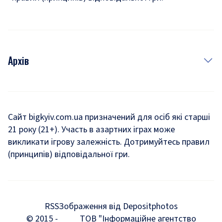
Архів
Новини
Історія
Сайт bigkyiv.com.ua призначений для осіб які старші
21 року (21+). Участь в азартних іграх може
Комуналка
викликати ігрову залежність. Дотримуйтесь правил
Хроніки війни
(принципів) відповідальної гри.
Пошук зниклих людей під час війни
Дозвілля
RSS
Зображення від Depositphotos
Мегаполіс
© 2015 -
ТОВ "Інформаційне агентство