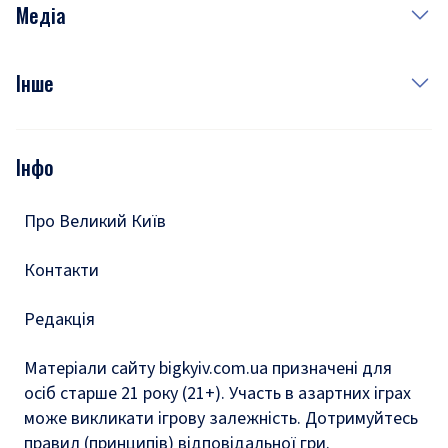
Рецепти
Медіа
Куди сходити у столиці
Фото
Інше
Відео
Опитування
Подкасти
Інфо
Тести
Про Великий Київ
Контакти
Редакція
Матеріали сайту bigkyiv.com.ua призначені для
осіб старше 21 року (21+). Участь в азартних іграх
може викликати ігрову залежність. Дотримуйтесь
правил (принципів) відповідальної гри.