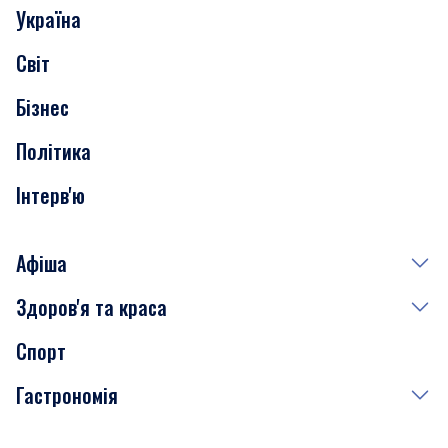
Україна
Скандали
Світ
Нерухомість
Бізнес
Транспорт
Політика
Інтерв'ю
Афіша
Здоров'я та краса
Сьогодні
Спорт
Завтра
Медицина
Гастрономія
Субота
Краса
Неділя
Здоров'я