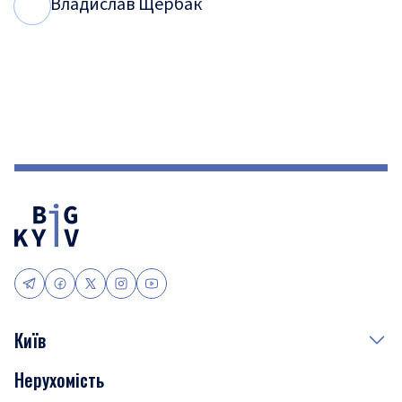
Владислав Щербак
В
Щ
Київ
Нерухомість
Події