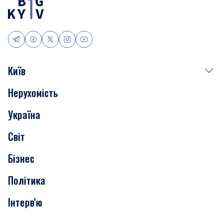
Київ
Нерухомість
Події
Україна
Скандали
Світ
Нерухомість
Бізнес
Транспорт
Політика
Інтерв'ю