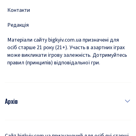
Контакти
Редакція
Матеріали сайту bigkyiv.com.ua призначені для
осіб старше 21 року (21+). Участь в азартних іграх
може викликати ігрову залежність. Дотримуйтесь
правил (принципів) відповідальної гри.
Архів
Новини
Історія
Сайт bigkyiv.com.ua призначений для осіб які старші