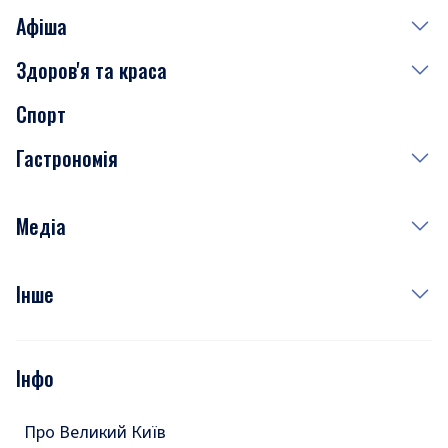
Афіша
Здоров'я та краса
Сьогодні
Спорт
Завтра
Медицина
Гастрономія
Субота
Краса
Неділя
Здоров'я
Рецепти
Медіа
Куди сходити у столиці
Фото
Інше
Відео
Опитування
Подкасти
Інфо
Тести
Про Великий Київ