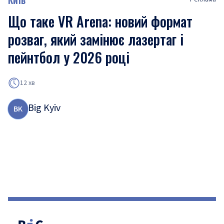
Що таке VR Arena: новий формат
розваг, який замінює лазертаг і
пейнтбол у 2026 році
12 хв
Big Kyiv
B
K