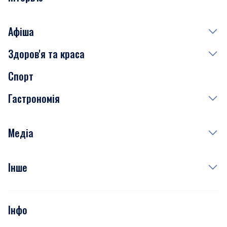
Афіша
Здоров'я та краса
Сьогодні
Спорт
Завтра
Медицина
Гастрономія
Субота
Краса
Неділя
Здоров'я
Рецепти
Медіа
Куди сходити у столиці
Фото
Інше
Відео
Опитування
Подкасти
Інфо
Тести