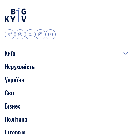
Київ
Нерухомість
Події
Україна
Скандали
Світ
Нерухомість
Бізнес
Транспорт
Політика
Інтерв'ю